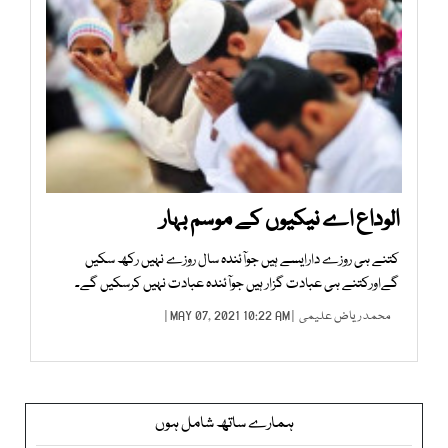
الوداع اے نیکیوں کے موسم بہار
کتنے ہی روزے دارایسے ہیں جوآئندہ سال روزے نہیں رکھ سکیں
گےاورکتنے ہی عبادت گزار ہیں جوآئندہ عبادت نہیں کرسکیں گے۔
محمد ریاض علیمی
| MAY 07, 2021 10:22 AM |
ہمارے ساتھ شامل ہوں