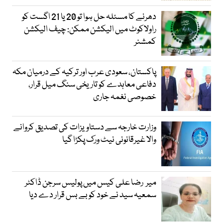
دھرنے کا مسئلہ حل ہوا تو 20 یا 21 اگست کو
راولاکوٹ میں الیکشن ممکن: چیف الیکشن
کمشنر
پاکستان، سعودی عرب اور ترکیہ کے درمیان مکہ
دفاعی معاہدے کو تاریخی سنگ میل قرار،
خصوصی نغمہ جاری
وزارت خارجہ سے دستاویزات کی تصدیق کروانے
والا غیرقانونی نیٹ ورک پکڑا گیا
میر رضا علی کیس میں پولیس سرجن ڈاکٹر
سمعیہ سید نے خود کو بے بس قرار دے دیا