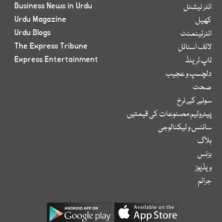
Business News in Urdu
انٹر نیشنل
Urdu Magazine
کھیل
Urdu Blogs
انٹرٹینمنٹ
The Express Tribune
لائف اسٹائل
Express Entertainment
ٹاپ ٹرینڈ
دلچسپ و عجیب
صحت
سونے کے نرخ
پیٹرولیم مصنوعات کی قیمتیں
سائنس و ٹیکنالوجی
بلاگ
بزنس
ویڈیوز
جرائم