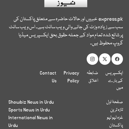
express.pk
خبروں اور حالات حاضرہ سے متعلق پاکستان کی
سب سے زیادہ وزٹ کی جانے والی ویب سائٹ ہے۔ اس ویب سائٹ
پر شائع شدہ تمام مواد کے جملہ حقوق بحق ایکسپریس میڈیا
گروپ محفوظ ہیں۔
ایکسپریس
ضابطہ
Privacy
Contact
کے بارے
اخلاق
Policy
Us
میں
صفحۂ اول
Showbiz News in Urdu
تازہ ترین
Sports News in Urdu
غزہ لہو لہو
International News in
پاکستان
Urdu