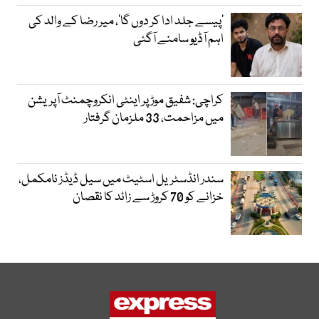
’پیسے جلد ادا کر دوں گا‘، میر رضا کے والد کی
اہم آڈیو سامنے آگئی
کراچی: شفیق موڑ پر اینٹی انکروچمنٹ آپریشن
میں مزاحمت، 33 ملزمان گرفتار
سندر انڈسٹریل اسٹیٹ میں سیل ڈیڈز نامکمل،
خزانے کو 70 کروڑ سے زائد کا نقصان