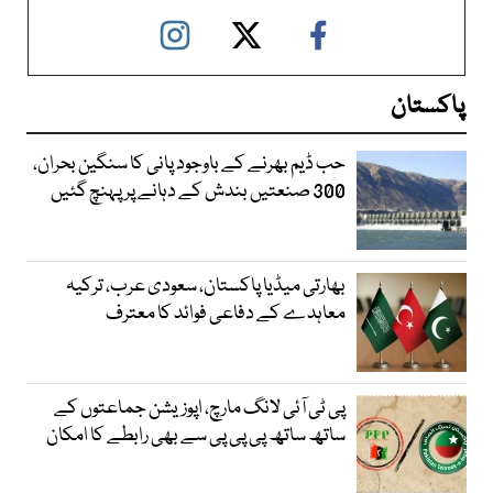
پاکستان
حب ڈیم بھرنے کے باوجود پانی کا سنگین بحران،
300 صنعتیں بندش کے دہانے پر پہنچ گئیں
بھارتی میڈیا پاکستان، سعودی عرب، ترکیہ
معاہدے کے دفاعی فوائد کا معترف
پی ٹی آئی لانگ مارچ، اپوزیشن جماعتوں کے
ساتھ ساتھ پی پی پی سے بھی رابطے کا امکان