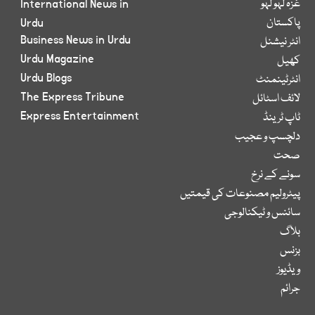
غزہ لہو لہو
International News in
پاکستان
Urdu
Business News in Urdu
انٹر نیشنل
Urdu Magazine
کھیل
Urdu Blogs
انٹرٹینمنٹ
The Express Tribune
لائف اسٹائل
Express Entertainment
ٹاپ ٹرینڈ
دلچسپ و عجیب
صحت
سونے کے نرخ
پیٹرولیم مصنوعات کی قیمتیں
سائنس و ٹیکنالوجی
بلاگ
بزنس
ویڈیوز
جرائم