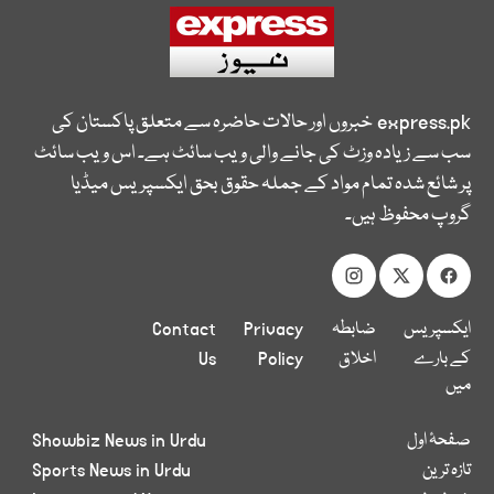
express.pk
خبروں اور حالات حاضرہ سے متعلق پاکستان کی
سب سے زیادہ وزٹ کی جانے والی ویب سائٹ ہے۔ اس ویب سائٹ
پر شائع شدہ تمام مواد کے جملہ حقوق بحق ایکسپریس میڈیا
گروپ محفوظ ہیں۔
ایکسپریس
ضابطہ
Privacy
Contact
کے بارے
اخلاق
Policy
Us
میں
صفحۂ اول
Showbiz News in Urdu
تازہ ترین
Sports News in Urdu