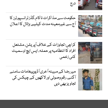
درج
حکومت سے مذاکرات ناکام،گڈز ٹرانسپورٹرز کا
آج سے غیرمعینہ مدت کیلیے ہڑتال کا اعلان
کراچی: تجاوزات کے خلاف آپریشن، مشتعل
افراد کا انتظامیہ پر حملہ، ایس ایچ او سمیت
کئی زخمی
میر رضا کے مبینہ آخری آڈیو پیغامات سامنے
آگئے، رقم وصولی اور لاکھوں کے چیکس کی
تجاویز بھی دیں