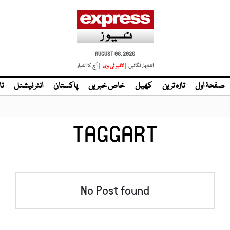
AUGUST 08, 2026
اشتہار لگائیں |
لائیو ٹی وی
| آج کا اخبار
صفحۂ اول
تازہ ترین
کھیل
خاص خبریں
پاکستان
انٹر نیشنل
ٹا
TAGGART
No Post found