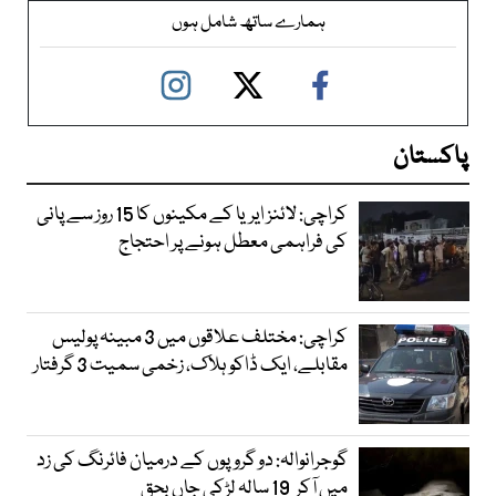
ہمارے ساتھ شامل ہوں
پاکستان
کراچی: لائنز ایریا کے مکینوں کا 15 روز سے پانی
کی فراہمی معطل ہونے پر احتجاج
کراچی: مختلف علاقوں میں 3 مبینہ پولیس
مقابلے، ایک ڈاکو ہلاک، زخمی سمیت 3 گرفتار
گوجرانوالہ: دو گروپوں کے درمیان فائرنگ کی زد
میں آکر 19 سالہ لڑکی جاں بحق