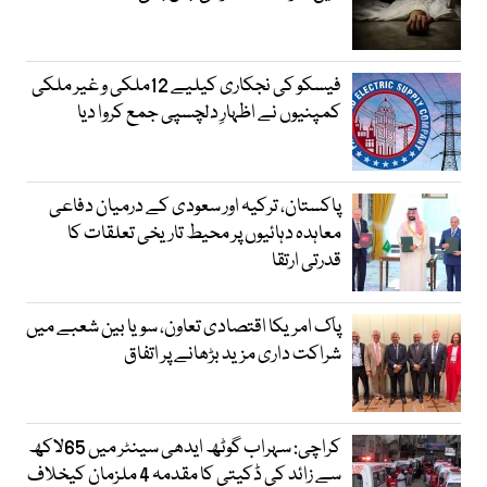
فیسکو کی نجکاری کیلیے 12ملکی و غیر ملکی
کمپنیوں نے اظہارِ دلچسپی جمع کروا دیا
پاکستان، ترکیہ اور سعودی کے درمیان دفاعی
معاہدہ دہائیوں پر محیط تاریخی تعلقات کا
قدرتی ارتقا
پاک امریکا اقتصادی تعاون، سویا بین شعبے میں
شراکت داری مزید بڑھانے پر اتفاق
کراچی: سہراب گوٹھ ایدھی سینٹر میں 65لاکھ
سے زائد کی ڈکیتی کا مقدمہ 4 ملزمان کیخلاف