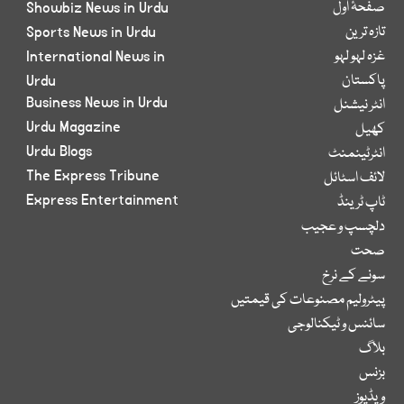
صفحۂ اول
Showbiz News in Urdu
تازہ ترین
Sports News in Urdu
غزہ لہو لہو
International News in
پاکستان
Urdu
Business News in Urdu
انٹر نیشنل
Urdu Magazine
کھیل
Urdu Blogs
انٹرٹینمنٹ
The Express Tribune
لائف اسٹائل
Express Entertainment
ٹاپ ٹرینڈ
دلچسپ و عجیب
صحت
سونے کے نرخ
پیٹرولیم مصنوعات کی قیمتیں
سائنس و ٹیکنالوجی
بلاگ
بزنس
ویڈیوز