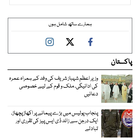
ہمارے ساتھ شامل ہوں
پاکستان
وزیر اعظم شہباز شریف کی وفد کے ہمراہ عمرہ
کی ادائیگی، ملک و قوم کے لیے خصوصی
دعائیں
پنجاب پولیس میں بڑے پیمانے پر اکھاڑ پچھاڑ،
ایک درجن سے زائد ڈی ایس پیز کی تقرری اور
تبادلے