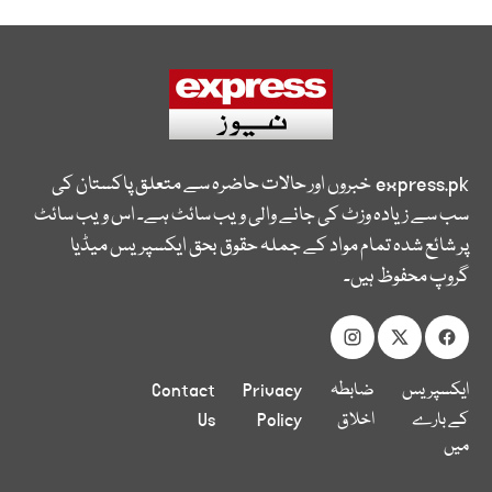
express.pk
خبروں اور حالات حاضرہ سے متعلق پاکستان کی
سب سے زیادہ وزٹ کی جانے والی ویب سائٹ ہے۔ اس ویب سائٹ
پر شائع شدہ تمام مواد کے جملہ حقوق بحق ایکسپریس میڈیا
گروپ محفوظ ہیں۔
ایکسپریس
ضابطہ
Privacy
Contact
کے بارے
اخلاق
Policy
Us
میں