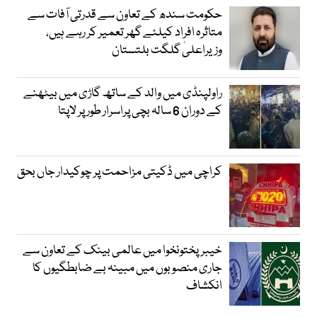
حکومت سندھ کے تعاون سے قدرتی آفات سے
متاثرہ افراد کیلئے گھر تعمیر کر رہے ہیں،
وزیراعلیٰ گلگت بلتستان
راولپنڈی میں والد کے ساتھ گاڑی میں بیٹھنے
کے دوران 6 سالہ بچی پراسرار طور پر لاپتا
کراچی میں ڈکیتی مزاحمت پر چوکیدار جاں بحق
خیبرپختونخوا میں عالمی بینک کے تعاون سے
جاری منصوبوں میں مبینہ بے ضابطگیوں کا
انکشاف