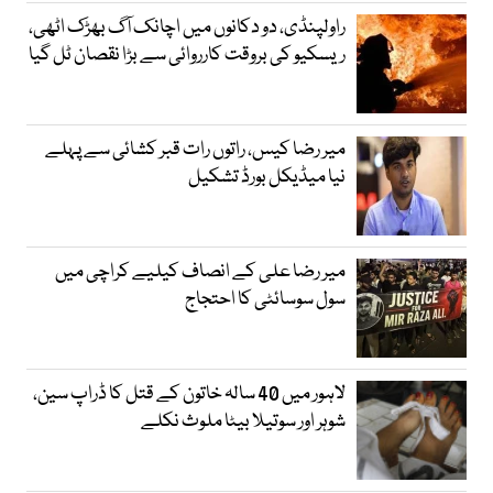
راولپنڈی، دو دکانوں میں اچانک آگ بھڑک اٹھی،
ریسکیو کی بروقت کارروائی سے بڑا نقصان ٹل گیا
میر رضا کیس، راتوں رات قبر کشائی سے پہلے
نیا میڈیکل بورڈ تشکیل
میر رضا علی کے انصاف کیلیے کراچی میں
سول سوسائٹی کا احتجاج
لاہور میں 40 سالہ خاتون کے قتل کا ڈراپ سین،
شوہر اور سوتیلا بیٹا ملوث نکلے