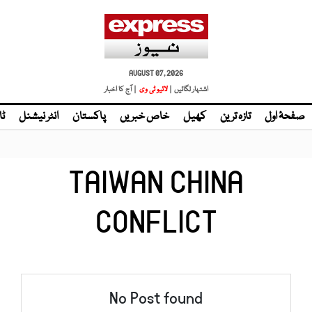
AUGUST 07, 2026
اشتہار لگائیں |
لائیو ٹی وی
| آج کا اخبار
صفحۂ اول
تازہ ترین
کھیل
خاص خبریں
پاکستان
انٹر نیشنل
ٹا
TAIWAN CHINA
CONFLICT
No Post found