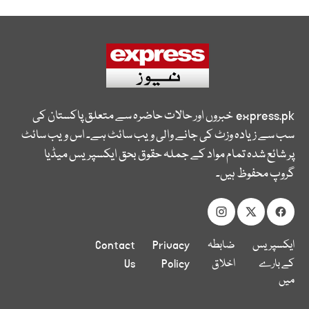
express.pk
خبروں اور حالات حاضرہ سے متعلق پاکستان کی
سب سے زیادہ وزٹ کی جانے والی ویب سائٹ ہے۔ اس ویب سائٹ
پر شائع شدہ تمام مواد کے جملہ حقوق بحق ایکسپریس میڈیا
گروپ محفوظ ہیں۔
ایکسپریس
ضابطہ
Privacy
Contact
کے بارے
اخلاق
Policy
Us
میں