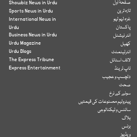
صفحۂ اول
Showbiz News in Urdu
تازہ ترین
Sports News in Urdu
غزہ لہو لہو
International News in
پاکستان
Urdu
Business News in Urdu
انٹر نیشنل
Urdu Magazine
کھیل
Urdu Blogs
انٹرٹینمنٹ
The Express Tribune
لائف اسٹائل
Express Entertainment
ٹاپ ٹرینڈ
دلچسپ و عجیب
صحت
سونے کے نرخ
پیٹرولیم مصنوعات کی قیمتیں
سائنس و ٹیکنالوجی
بلاگ
بزنس
ویڈیوز