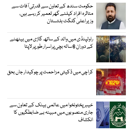
حکومت سندھ کے تعاون سے قدرتی آفات سے
متاثرہ افراد کیلئے گھر تعمیر کر رہے ہیں،
وزیراعلیٰ گلگت بلتستان
راولپنڈی میں والد کے ساتھ گاڑی میں بیٹھنے
کے دوران 6 سالہ بچی پراسرار طور پر لاپتا
کراچی میں ڈکیتی مزاحمت پر چوکیدار جاں بحق
خیبرپختونخوا میں عالمی بینک کے تعاون سے
جاری منصوبوں میں مبینہ بے ضابطگیوں کا
انکشاف