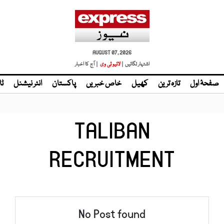
AUGUST 07, 2026
اشتہار لگائیں |
لائیو ٹی وی
| آج کا اخبار
صفحۂ اول
تازہ ترین
کھیل
خاص خبریں
پاکستان
انٹر نیشنل
ٹا
TALIBAN
RECRUITMENT
No Post found