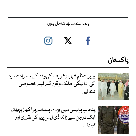
ہمارے ساتھ شامل ہوں
پاکستان
وزیر اعظم شہباز شریف کی وفد کے ہمراہ عمرہ
کی ادائیگی، ملک و قوم کے لیے خصوصی
دعائیں
پنجاب پولیس میں بڑے پیمانے پر اکھاڑ پچھاڑ،
ایک درجن سے زائد ڈی ایس پیز کی تقرری اور
تبادلے