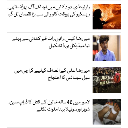
راولپنڈی، دو دکانوں میں اچانک آگ بھڑک اٹھی،
ریسکیو کی بروقت کارروائی سے بڑا نقصان ٹل گیا
میر رضا کیس، راتوں رات قبر کشائی سے پہلے
نیا میڈیکل بورڈ تشکیل
میر رضا علی کے انصاف کیلیے کراچی میں
سول سوسائٹی کا احتجاج
لاہور میں 40 سالہ خاتون کے قتل کا ڈراپ سین،
شوہر اور سوتیلا بیٹا ملوث نکلے