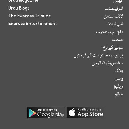
Urdu Magazine
کھیل
Urdu Blogs
انٹرٹینمنٹ
The Express Tribune
لائف اسٹائل
Express Entertainment
ٹاپ ٹرینڈ
دلچسپ و عجیب
صحت
سونے کے نرخ
پیٹرولیم مصنوعات کی قیمتیں
سائنس و ٹیکنالوجی
بلاگ
بزنس
ویڈیوز
جرائم