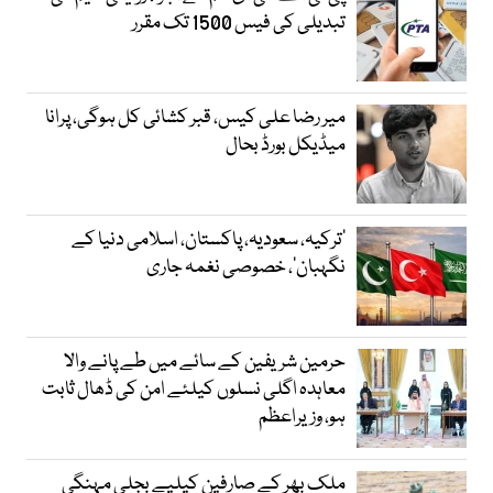
تبدیلی کی فیس 1500 تک مقرر
میر رضا علی کیس، قبر کشائی کل ہوگی، پرانا
میڈیکل بورڈ بحال
‘ترکیہ، سعودیہ، پاکستان، اسلامی دنیا کے
نگہبان’، خصوصی نغمہ جاری
حرمین شریفین کے سائے میں طے پانے والا
معاہدہ اگلی نسلوں کیلئے امن کی ڈھال ثابت
ہو، وزیراعظم
ملک بھر کے صارفین کیلیے بجلی مہنگی