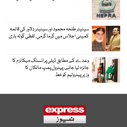
سینیٹر طلحہ محمود اور سینیٹر دلاور کی قائمہ
کمیٹی اجلاس میں گرما گرمی، لفظی گولہ باری
وعدے کے مطابق ڈیلی پرائسنگ میکانزم کا
جائزہ لیا جائے، پیٹرول پمپ مالکان کا
وزیرپیٹرولیم کو خط