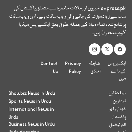
express.pk
خبروں اور حالات حاضرہ سے متعلق پاکستان کی
سب سے زیادہ وزٹ کی جانے والی ویب سائٹ ہے۔ اس ویب سائٹ
پر شائع شدہ تمام مواد کے جملہ حقوق بحق ایکسپریس میڈیا
گروپ محفوظ ہیں۔
ایکسپریس
ضابطہ
Privacy
Contact
کے بارے
اخلاق
Policy
Us
میں
صفحۂ اول
Showbiz News in Urdu
تازہ ترین
Sports News in Urdu
غزہ لہو لہو
International News in
پاکستان
Urdu
Business News in Urdu
انٹر نیشنل