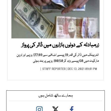
زرمبادلہ کے دونوں بازاروں میں ڈالر کی پرواز
انٹربینک میں ڈالر کی قدر 19 پیسے اضافے سے 177.89 روپے اور اوپن
مارکیٹ میں 60 پیسے بڑھ کر 180.50 روپے پر بند ہوئی
STAFF REPORTER
| DEC 13, 2021 09:01 PM |
ہمارے ساتھ شامل ہوں