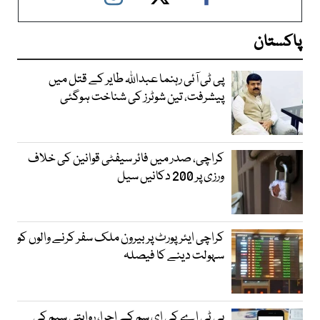
پاکستان
پی ٹی آئی رہنما عبداللہ طایر کے قتل میں
پیشرفت، تین شوٹرز کی شناخت ہوگئی
کراچی، صدر میں فائر سیفٹی قوانین کی خلاف
ورزی پر 200 دکانیں سیل
کراچی ایئرپورٹ پر بیرون ملک سفر کرنے والوں کو
سہولت دینے کا فیصلہ
پی ٹی اے کی ای سم کے اجرا، روایتی سیم کی