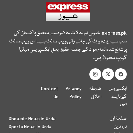
express.pk
خبروں اور حالات حاضرہ سے متعلق پاکستان کی
سب سے زیادہ وزٹ کی جانے والی ویب سائٹ ہے۔ اس ویب سائٹ
پر شائع شدہ تمام مواد کے جملہ حقوق بحق ایکسپریس میڈیا
گروپ محفوظ ہیں۔
ایکسپریس
ضابطہ
Privacy
Contact
کے بارے
اخلاق
Policy
Us
میں
صفحۂ اول
Showbiz News in Urdu
تازہ ترین
Sports News in Urdu