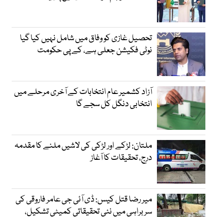
تحصیل غازی کو وفاق میں شامل نہیں کیا گیا
نوٹی فکیشن جعلی ہے، کے پی حکومت
آزاد کشمیر عام انتخابات کے آخری مرحلے میں
انتخابی دنگل کل سجے گا
ملتان: لڑکے اور لڑکی کی لاشیں ملنے کا مقدمہ
درج، تحقیقات کا آغاز
میر رضا قتل کیس: ڈی آئی جی عامر فاروقی کی
سربراہی میں نئی تحقیقاتی کمیٹی تشکیل،