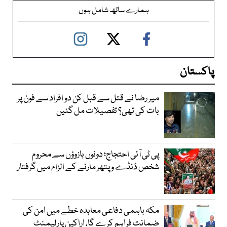
ہمارے ساتھ شامل ہوں
پاکستان
میر رضا نے قتل سے قبل کن دو افراد سے فون پر
بات کی تھی؟ تفصیلات مل گئیں
پی ٹی آئی احتجاج؛ دونوں بازوؤں سے محروم
شخص ڈنڈے و پتھر مارنے کے الزام میں گرفتار
مکہ باہمی دفاعی معاہدہ خطے میں امن کی
ضمانت فراہم کرے گا، اراکین پارلیمنٹ