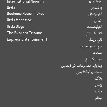
غزہ لہو لہو
International News in
پاکستان
Urdu
Business News in Urdu
انٹر نیشنل
Urdu Magazine
کھیل
Urdu Blogs
انٹرٹینمنٹ
The Express Tribune
لائف اسٹائل
Express Entertainment
ٹاپ ٹرینڈ
دلچسپ و عجیب
صحت
سونے کے نرخ
پیٹرولیم مصنوعات کی قیمتیں
سائنس و ٹیکنالوجی
بلاگ
بزنس
ویڈیوز
جرائم