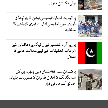
نوٹی فکیشن جاری
پرائیویٹ اسکولز ایسوسی ایشن کا راولپنڈی
ڈویژن میں تعلیمی ادارے فوری کھولنے کا
مطالبہ
پی پی آزاد کشمیر کے ن لیگ پر دھاندلی کے
الزامات، تحقیقات کے لیے عدالت جانے کا
اعلان
پاکستان سے افغانستان میں ہتھیاروں کی
اسمگلنگ کا افغان طالبان کا دعویٰ بے بنیاد،
حقائق کے منافی قرار