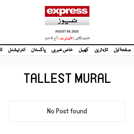
AUGUST 09, 2026
اشتہار لگائیں |
لائیو ٹی وی
| آج کا اخبار
صفحۂ اول
تازہ ترین
کھیل
خاص خبریں
پاکستان
انٹر نیشنل
ٹا
TALLEST MURAL
No Post found