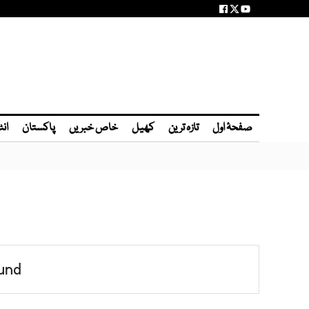
صفحۂ اول
تازہ ترین
کھیل
خاص خبریں
پاکستان
انٹ
und