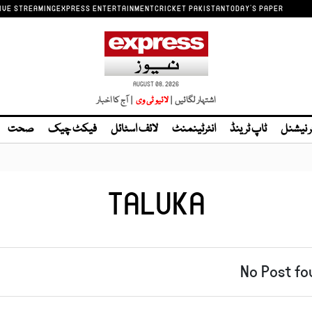
IVE STREAMING
EXPRESS ENTERTAINMENT
CRICKET PAKISTAN
TODAY'S PAPER
AUGUST 08, 2026
اشتہار لگائیں |
| آج کا اخبار
ر نیشنل
ٹاپ ٹرینڈ
انٹرٹینمنٹ
لائف اسٹائل
فیکٹ چیک
صحت
TALUKA
No Post fo