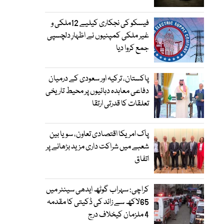
فیسکو کی نجکاری کیلیے 12ملکی و
غیر ملکی کمپنیوں نے اظہارِ دلچسپی
جمع کروا دیا
پاکستان، ترکیہ اور سعودی کے درمیان
دفاعی معاہدہ دہائیوں پر محیط تاریخی
تعلقات کا قدرتی ارتقا
پاک امریکا اقتصادی تعاون، سویا بین
شعبے میں شراکت داری مزید بڑھانے پر
اتفاق
کراچی: سہراب گوٹھ ایدھی سینٹر میں
65لاکھ سے زائد کی ڈکیتی کا مقدمہ
4 ملزمان کیخلاف درج