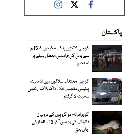
پاکستان
کراچی: لائنز ایریا کے مکینوں کا 15 روز
سے پانی کی فراہمی معطل ہونے پر
احتجاج
کراچی: مختلف علاقوں میں 3 مبینہ
پولیس مقابلے، ایک ڈاکو ہلاک، زخمی
سمیت 3 گرفتار
گوجرانوالہ: دو گروپوں کے درمیان
فائرنگ کی زد میں آکر 19 سالہ لڑکی
جاں بحق