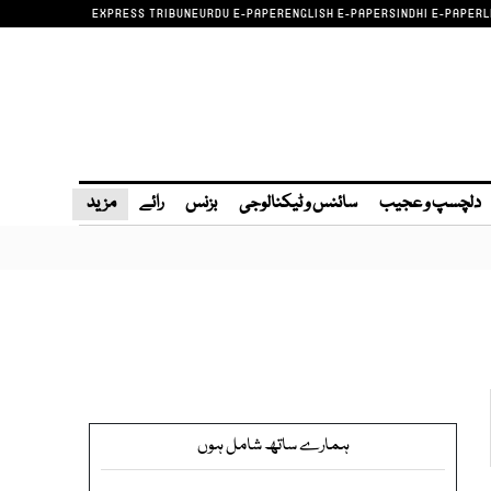
EXPRESS TRIBUNE
URDU E-PAPER
ENGLISH E-PAPER
SINDHI E-PAPER
L
دلچسپ و عجیب
سائنس و ٹیکنالوجی
بزنس
رائے
مزید
ہمارے ساتھ شامل ہوں