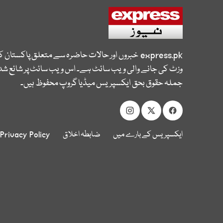
express.pk
خبروں اور حالات حاضرہ سے متعلق پاکستان 
وزٹ کی جانے والی ویب سائٹ ہے۔ اس ویب سائٹ پر شائع شدہ
جملہ حقوق بحق ایکسپریس میڈیا گروپ محفوظ ہیں۔
ایکسپریس کے بارے میں
ضابطہ اخلاق
Privacy Policy