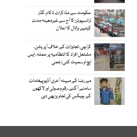
حکومت سے مذاکرات ناکام،گڈز
ٹرانسپورٹرز کا آج سے غیرمعینہ مدت
کیلیے ہڑتال کا اعلان
کراچی: تجاوزات کے خلاف آپریشن،
مشتعل افراد کا انتظامیہ پر حملہ، ایس
ایچ او سمیت کئی زخمی
میر رضا کے مبینہ آخری آڈیو پیغامات
سامنے آگئے، رقم وصولی اور لاکھوں
کے چیکس کی تجاویز بھی دیں