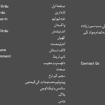
صفحۂ اول
 Urdu
تازہ ترین
rdu
غزہ لہو لہو
ws in
پاکستان
کی سب سے زیادہ
 Urdu
انٹر نیشنل
 تمام مواد کے
کھیل
انٹرٹینمنٹ
bune
لائف اسٹائل
inment
ٹاپ ٹرینڈ
دلچسپ و عجیب
Contact Us
صحت
سونے کے نرخ
پیٹرولیم مصنوعات کی قیمتیں
سائنس و ٹیکنالوجی
بلاگ
بزنس