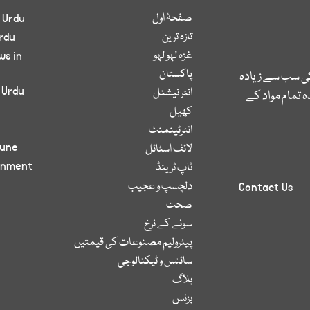
صفحۂ اول
 Urdu
تازہ ترین
rdu
غزہ لہو لہو
ws in
پاکستان
کی سب سے زیادہ
 Urdu
انٹر نیشنل
 تمام مواد کے
کھیل
انٹرٹینمنٹ
bune
لائف اسٹائل
inment
ٹاپ ٹرینڈ
دلچسپ و عجیب
Contact Us
صحت
سونے کے نرخ
پیٹرولیم مصنوعات کی قیمتیں
سائنس و ٹیکنالوجی
بلاگ
بزنس