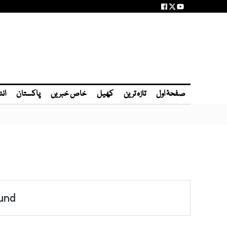
صفحۂ اول
تازہ ترین
کھیل
خاص خبریں
پاکستان
انٹ
und