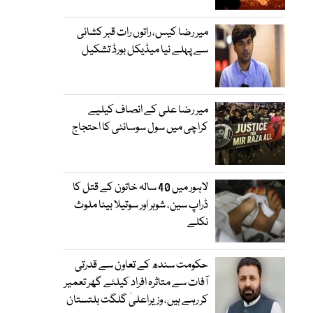
میر رضا کیس، راتوں رات قبر کشائی
سے پہلے نیا میڈیکل بورڈ تشکیل
میر رضا علی کے انصاف کیلیے
کراچی میں سول سوسائٹی کا احتجاج
لاہور میں 40 سالہ خاتون کے قتل کا
ڈراپ سین، شوہر اور سوتیلا بیٹا ملوث
نکلے
حکومت سندھ کے تعاون سے قدرتی
آفات سے متاثرہ افراد کیلئے گھر تعمیر
کر رہے ہیں، وزیراعلیٰ گلگت بلتستان