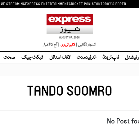
IVE STREAMING
EXPRESS ENTERTAINMENT
CRICKET PAKISTAN
TODAY'S PAPER
AUGUST 07, 2026
اشتہار لگائیں |
| آج کا اخبار
ر نیشنل
ٹاپ ٹرینڈ
انٹرٹینمنٹ
لائف اسٹائل
فیکٹ چیک
صحت
TANDO SOOMRO
No Post fo