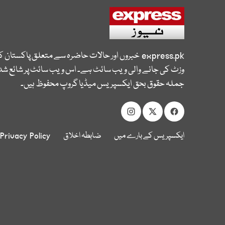
express.pk
خبروں اور حالات حاضرہ سے متعلق پاکستان 
وزٹ کی جانے والی ویب سائٹ ہے۔ اس ویب سائٹ پر شائع شدہ
جملہ حقوق بحق ایکسپریس میڈیا گروپ محفوظ ہیں۔
ایکسپریس کے بارے میں
ضابطہ اخلاق
Privacy Policy