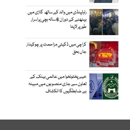
راولپنڈی میں والد کے ساتھ گاڑی میں
بیٹھنے کے دوران 6 سالہ بچی پراسرار
طور پر لاپتا
کراچی میں ڈکیتی مزاحمت پر چوکیدار
جاں بحق
خیبرپختونخوا میں عالمی بینک کے
تعاون سے جاری منصوبوں میں مبینہ
بے ضابطگیوں کا انکشاف