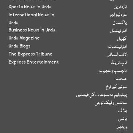
تازہ ترین
Sports News in Urdu
غزہ لہو لہو
International News in
پاکستان
Urdu
Business News in Urdu
انٹر نیشنل
Urdu Magazine
کھیل
Urdu Blogs
انٹرٹینمنٹ
The Express Tribune
لائف اسٹائل
Express Entertainment
ٹاپ ٹرینڈ
دلچسپ و عجیب
صحت
سونے کے نرخ
پیٹرولیم مصنوعات کی قیمتیں
سائنس و ٹیکنالوجی
بلاگ
بزنس
ویڈیوز