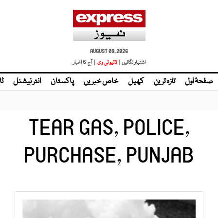
AUGUST 09, 2026
اشتہار لگائیں |
| آج کا اخبار
صفحۂ اول
تازہ ترین
کھیل
خاص خبریں
پاکستان
انٹر نیشنل
ٹا
TEAR GAS, POLICE,
PURCHASE, PUNJAB