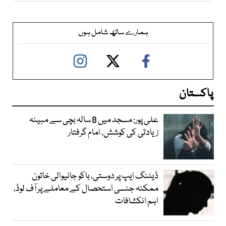
ہمارے ساتھ شامل ہوں
پاکستان
علی پور: مسجد میں 8 سالہ بچی سے مبینہ
زیادتی کی کوشش، امام گرفتار
ڈیٹنگ ایپ پر دوستی، باکو جانیوالی خاتون
ممکنہ جنسی استحصال کے معاملے پر آف لوڈ،
اہم انکشافات