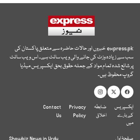
express.pk
خبروں اور حالات حاضرہ سے متعلق پاکستان کی
سب سے زیادہ وزٹ کی جانے والی ویب سائٹ ہے۔ اس ویب سائٹ
پر شائع شدہ تمام مواد کے جملہ حقوق بحق ایکسپریس میڈیا
گروپ محفوظ ہیں۔
ایکسپریس
ضابطہ
Privacy
Contact
کے بارے
اخلاق
Policy
Us
میں
صفحۂ اول
Showbiz News in Urdu