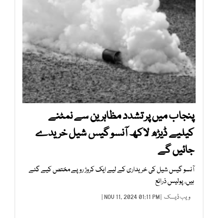
پنجاب میں پر تشدد مظاہرین سے نمٹنے
کیلیے ڈیڑھ لاکھ آنسو گیس شیل خریدے
جائیں گے
آنسو گیس شیل کی خریداری کے لیے ایک کروڑ روپے مختص کیے گئے
ہیں، پولیس ذرائع
ویب ڈیسک
| NOV 11, 2024 01:11 PM |