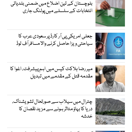
بلوچستان کے تین اضلاع میں ضمنی بلدیاتی
انتخابات کے سلسلے میں پولنگ جاری
جعلی امریکی پی آر کارڈ پر سعودی عرب کا
سیاحتی ویزا حاصل کرنے والا مسافر آف لوڈ
میر رضا ہلاکت کیس میں اہم پیشرفت، اغوا کا
مقدمہ قتل کے مقدمے میں تبدیل
چترال میں سیلاب سے صورتحال تشویشناک،
دریا کا بہاؤ متاثر ہونے سے مزید نقصان کا
خدشہ