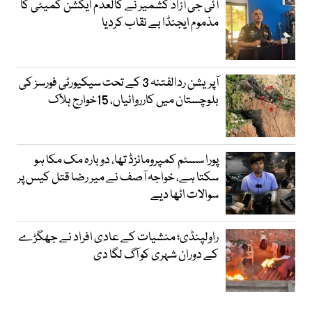
آئی جی آزاد کشمیر نے کالعدم ایکشن کمیٹی کا
مذموم ایجنڈا بے نقاب کردیا
آپریشن ردالفتنہ 3 کے تحت سیکیورٹی فورسز کی
بلوچستان میں کارروائیاں، 15خوارج ہلاک
پورا سسٹم کمپرومائزڈ تھا، دوبارہ مک مکا ہو
سکتا ہے، خواجہ آصف نے میر رضا قتل کیس پر
سوالات اٹھا دیے
راولپنڈی؛ منشیات کے عادی افراد نے جھگڑے
کے دوران شہری کو آگ لگا دی