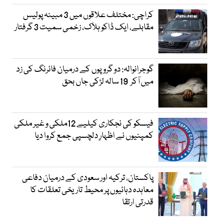
کراچی: مختلف علاقوں میں 3 مبینہ پولیس
مقابلے، ایک ڈاکو ہلاک، زخمی سمیت 3 گرفتار
گوجرانوالہ: دو گروپوں کے درمیان فائرنگ کی زد
میں آکر 19 سالہ لڑکی جاں بحق
فیسکو کی نجکاری کیلیے 12ملکی و غیر ملکی
کمپنیوں نے اظہارِ دلچسپی جمع کروا دیا
پاکستان، ترکیہ اور سعودی کے درمیان دفاعی
معاہدہ دہائیوں پر محیط تاریخی تعلقات کا
قدرتی ارتقا