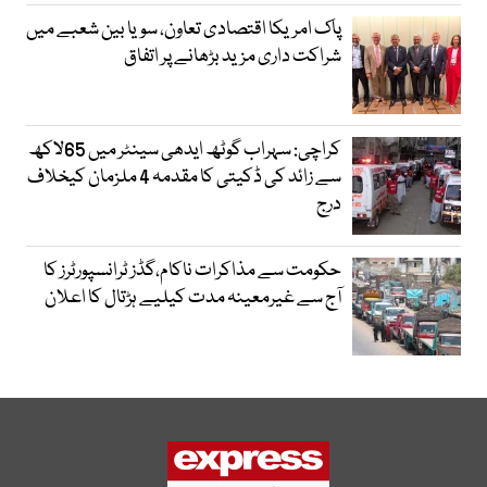
پاک امریکا اقتصادی تعاون، سویا بین شعبے میں
شراکت داری مزید بڑھانے پر اتفاق
کراچی: سہراب گوٹھ ایدھی سینٹر میں 65لاکھ
سے زائد کی ڈکیتی کا مقدمہ 4 ملزمان کیخلاف
درج
حکومت سے مذاکرات ناکام،گڈز ٹرانسپورٹرز کا
آج سے غیرمعینہ مدت کیلیے ہڑتال کا اعلان