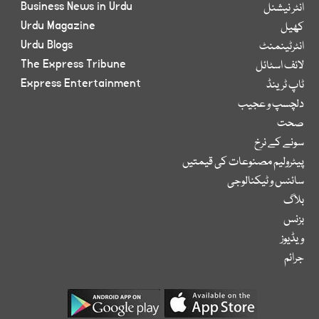
Business News in Urdu
انٹر نیشنل
Urdu Magazine
کھیل
Urdu Blogs
انٹرٹینمنٹ
The Express Tribune
لائف اسٹائل
Express Entertainment
ٹاپ ٹرینڈ
دلچسپ و عجیب
صحت
سونے کے نرخ
پیٹرولیم مصنوعات کی قیمتیں
سائنس و ٹیکنالوجی
بلاگ
بزنس
ویڈیوز
جرائم