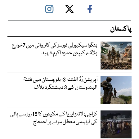
پاکستان
ہنگو؛ سیکیورٹی فورسز کی کارروائی میں 7خوارج
ہلاک، کیپٹن حمزہ اکرم شہید
آپریشن رَدُّ الفتنہ 3: بلوچستان میں فتنۃ
الہندوستان کے 3 دہشتگرد ہلاک
کراچی: لائنز ایریا کے مکینوں کا 15 روز سے پانی
کی فراہمی معطل ہونے پر احتجاج