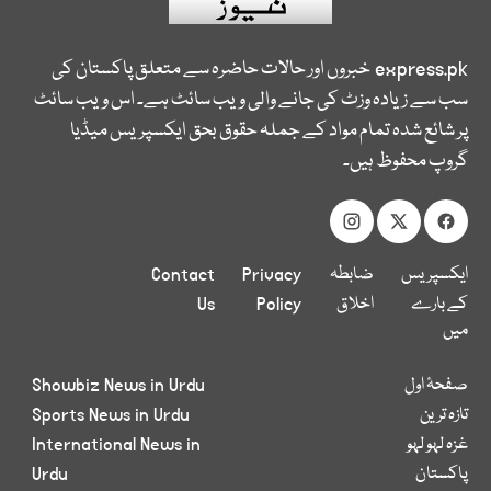
express.pk
خبروں اور حالات حاضرہ سے متعلق پاکستان کی
سب سے زیادہ وزٹ کی جانے والی ویب سائٹ ہے۔ اس ویب سائٹ
پر شائع شدہ تمام مواد کے جملہ حقوق بحق ایکسپریس میڈیا
گروپ محفوظ ہیں۔
ایکسپریس
ضابطہ
Privacy
Contact
کے بارے
اخلاق
Policy
Us
میں
صفحۂ اول
Showbiz News in Urdu
تازہ ترین
Sports News in Urdu
غزہ لہو لہو
International News in
پاکستان
Urdu