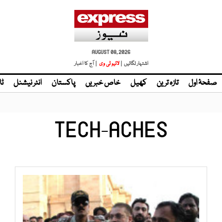
AUGUST 08, 2026
اشتہار لگائیں |
| آج کا اخبار
صفحۂ اول
تازہ ترین
کھیل
خاص خبریں
پاکستان
انٹر نیشنل
ٹا
TECH-ACHES