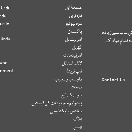
صفحۂ اول
 Urdu
تازہ ترین
rdu
غزہ لہو لہو
ws in
پاکستان
کی سب سے زیادہ
 Urdu
انٹر نیشنل
 تمام مواد کے
کھیل
انٹرٹینمنٹ
bune
لائف اسٹائل
inment
ٹاپ ٹرینڈ
دلچسپ و عجیب
Contact Us
صحت
سونے کے نرخ
پیٹرولیم مصنوعات کی قیمتیں
سائنس و ٹیکنالوجی
بلاگ
بزنس