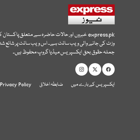
express.pk
خبروں اور حالات حاضرہ سے متعلق پاکستان 
وزٹ کی جانے والی ویب سائٹ ہے۔ اس ویب سائٹ پر شائع شدہ
جملہ حقوق بحق ایکسپریس میڈیا گروپ محفوظ ہیں۔
ایکسپریس کے بارے میں
ضابطہ اخلاق
Privacy Policy