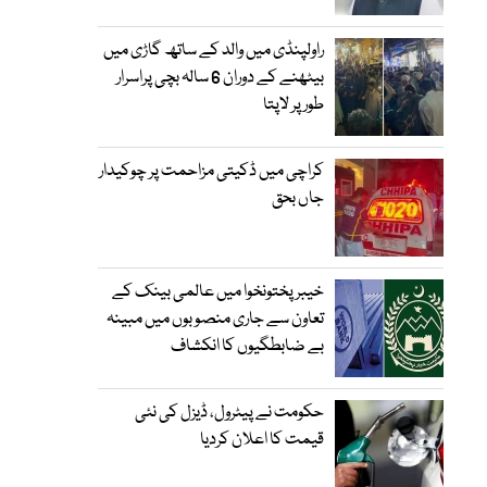
راولپنڈی میں والد کے ساتھ گاڑی میں
بیٹھنے کے دوران 6 سالہ بچی پراسرار
طور پر لاپتا
کراچی میں ڈکیتی مزاحمت پر چوکیدار
جاں بحق
خیبرپختونخوا میں عالمی بینک کے
تعاون سے جاری منصوبوں میں مبینہ
بے ضابطگیوں کا انکشاف
حکومت نے پیٹرول، ڈیزل کی نئی
قیمت کا اعلان کردیا