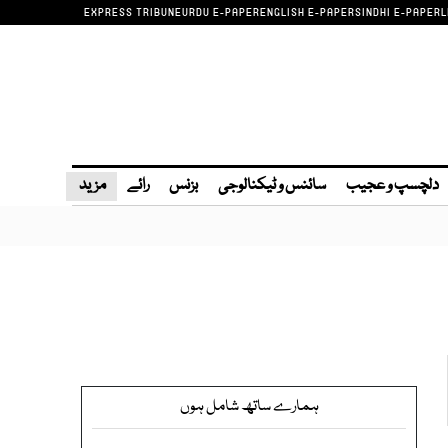
EXPRESS TRIBUNE
URDU E-PAPER
ENGLISH E-PAPER
SINDHI E-PAPER
L
دلچسپ و عجیب
سائنس و ٹیکنالوجی
بزنس
رائے
مزید
ہمارے ساتھ شامل ہوں