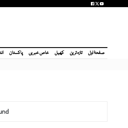
صفحۂ اول
تازہ ترین
کھیل
خاص خبریں
پاکستان
انٹ
und