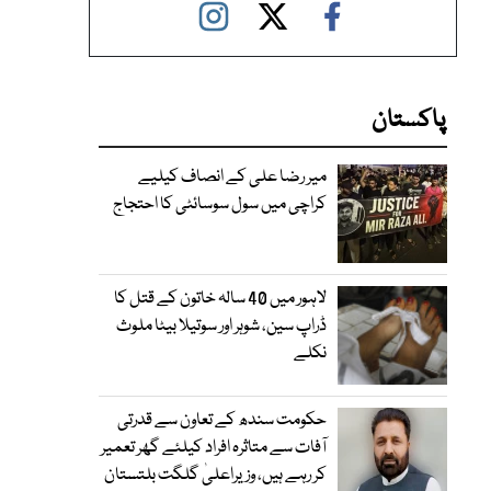
پاکستان
میر رضا علی کے انصاف کیلیے
کراچی میں سول سوسائٹی کا احتجاج
لاہور میں 40 سالہ خاتون کے قتل کا
ڈراپ سین، شوہر اور سوتیلا بیٹا ملوث
نکلے
حکومت سندھ کے تعاون سے قدرتی
آفات سے متاثرہ افراد کیلئے گھر تعمیر
کر رہے ہیں، وزیراعلیٰ گلگت بلتستان