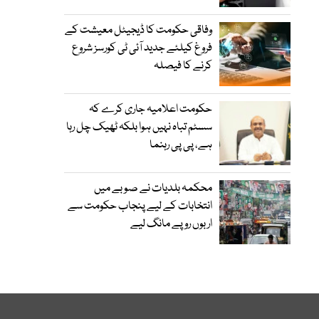
وفاقی حکومت کا ڈیجیٹل معیشت کے
فروغ کیلئے جدید آئی ٹی کورسز شروع
کرنے کا فیصلہ
حکومت اعلامیہ جاری کرے کہ
سسٹم تباہ نہیں ہوا بلکہ ٹھیک چل رہا
ہے، پی پی رہنما
محکمہ بلدیات نے صوبے میں
انتخابات کے لیے پنجاب حکومت سے
اربوں روپے مانگ لیے