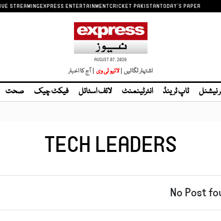
IVE STREAMING
EXPRESS ENTERTAINMENT
CRICKET PAKISTAN
TODAY'S PAPER
AUGUST 07, 2026
اشتہار لگائیں |
| آج کا اخبار
ر نیشنل
ٹاپ ٹرینڈ
انٹرٹینمنٹ
لائف اسٹائل
فیکٹ چیک
صحت
TECH LEADERS
No Post fo