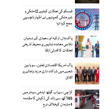
فیسکو کی نجکاری کیلیے 12ملکی و
غیر ملکی کمپنیوں نے اظہارِ دلچسپی
جمع کروا دیا
پاکستان، ترکیہ اور سعودی کے درمیان
دفاعی معاہدہ دہائیوں پر محیط تاریخی
تعلقات کا قدرتی ارتقا
پاک امریکا اقتصادی تعاون، سویا بین
شعبے میں شراکت داری مزید بڑھانے پر
اتفاق
کراچی: سہراب گوٹھ ایدھی سینٹر میں
65لاکھ سے زائد کی ڈکیتی کا مقدمہ
4 ملزمان کیخلاف درج