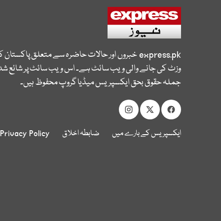
express.pk
خبروں اور حالات حاضرہ سے متعلق پاکستان 
وزٹ کی جانے والی ویب سائٹ ہے۔ اس ویب سائٹ پر شائع شدہ
جملہ حقوق بحق ایکسپریس میڈیا گروپ محفوظ ہیں۔
ایکسپریس کے بارے میں
ضابطہ اخلاق
Privacy Policy