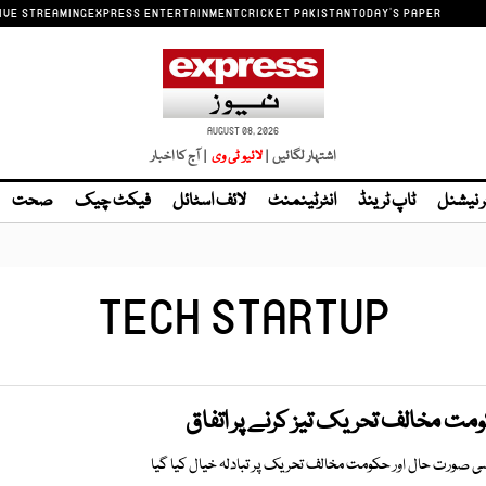
IVE STREAMING
EXPRESS ENTERTAINMENT
CRICKET PAKISTAN
TODAY'S PAPER
AUGUST 08, 2026
اشتہار لگائیں |
| آج کا اخبار
ر نیشنل
ٹاپ ٹرینڈ
انٹرٹینمنٹ
لائف اسٹائل
فیکٹ چیک
صحت
TECH STARTUP
مت مخالف تحریک تیز کرنے پر اتفاق
سی صورت حال اور حکومت مخالف تحریک پر تبادلہ خیال کیا گیا