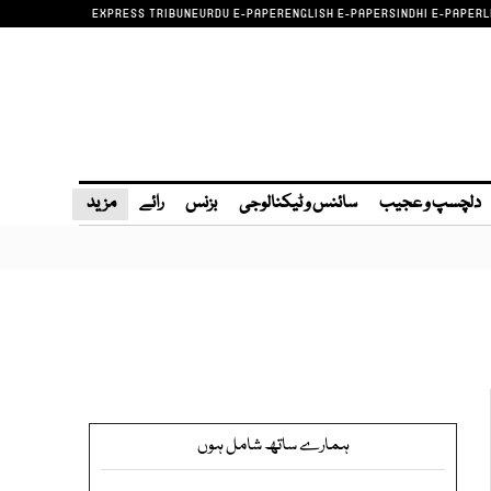
EXPRESS TRIBUNE
URDU E-PAPER
ENGLISH E-PAPER
SINDHI E-PAPER
L
دلچسپ و عجیب
سائنس و ٹیکنالوجی
بزنس
رائے
مزید
ہمارے ساتھ شامل ہوں