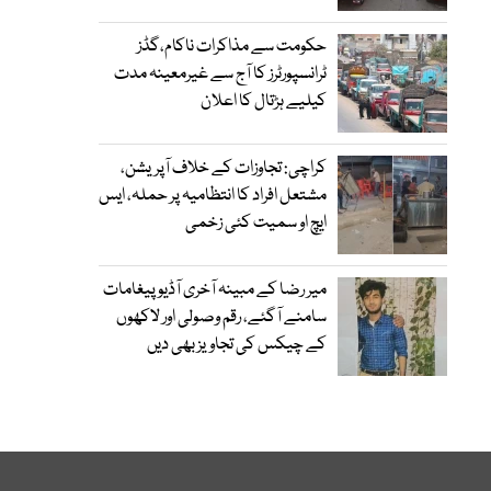
حکومت سے مذاکرات ناکام،گڈز
ٹرانسپورٹرز کا آج سے غیرمعینہ مدت
کیلیے ہڑتال کا اعلان
کراچی: تجاوزات کے خلاف آپریشن،
مشتعل افراد کا انتظامیہ پر حملہ، ایس
ایچ او سمیت کئی زخمی
میر رضا کے مبینہ آخری آڈیو پیغامات
سامنے آگئے، رقم وصولی اور لاکھوں
کے چیکس کی تجاویز بھی دیں