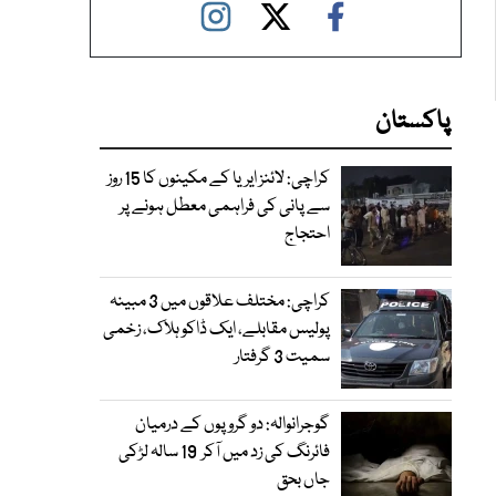
پاکستان
کراچی: لائنز ایریا کے مکینوں کا 15 روز
سے پانی کی فراہمی معطل ہونے پر
احتجاج
کراچی: مختلف علاقوں میں 3 مبینہ
پولیس مقابلے، ایک ڈاکو ہلاک، زخمی
سمیت 3 گرفتار
گوجرانوالہ: دو گروپوں کے درمیان
فائرنگ کی زد میں آکر 19 سالہ لڑکی
جاں بحق