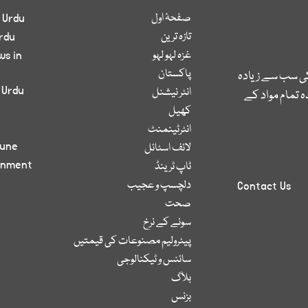
صفحۂ اول
 Urdu
تازہ ترین
rdu
غزہ لہو لہو
ws in
پاکستان
کی سب سے زیادہ
 Urdu
انٹر نیشنل
 تمام مواد کے
کھیل
انٹرٹینمنٹ
bune
لائف اسٹائل
inment
ٹاپ ٹرینڈ
دلچسپ و عجیب
Contact Us
صحت
سونے کے نرخ
پیٹرولیم مصنوعات کی قیمتیں
سائنس و ٹیکنالوجی
بلاگ
بزنس