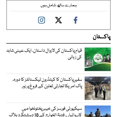
ہمارے ساتھ شامل ہوں
پاکستان
قیامِ پاکستان کی لازوال داستان، ایک عینی شاہد
کی زبانی
سفیرِ پاکستان کا کیلڈرون ٹیکسٹائلز کا دورہ،
پاک امریکا تجارتی تعاون کے فروغ پر زور
سیکیورٹی فورسز کی خیبر پختونخوا میں
کارروائیاں، فتنۃ الخوارج کے 10 دہشتگرد ہلاک