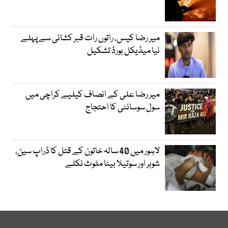
میر رضا کیس، راتوں رات قبر کشائی سے پہلے
نیا میڈیکل بورڈ تشکیل
میر رضا علی کے انصاف کیلیے کراچی میں
سول سوسائٹی کا احتجاج
لاہور میں 40 سالہ خاتون کے قتل کا ڈراپ سین،
شوہر اور سوتیلا بیٹا ملوث نکلے