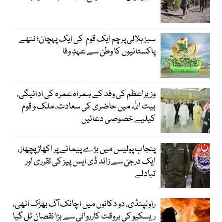
سبز ہلالی پرچم ایک قوم کی ایک پہچان؛ ننھے
پاکستانیوں کا وطن سے عہدِ وفا
وزیراعظم کی وفد کے ہمراہ عمرہ کی ادائیگی،
بیت اللہ میں حاضری کی سعادت، ملک و قوم
کیلیے خصوصی دعائیں
پنجاب پولیس میں بڑے پیمانے پر اکھاڑ پچھاڑ،
ایک درجن سے زائد ڈی ایس پیز کی تقرری اور
تبادلے
راولپنڈی، دو دکانوں میں اچانک آگ بھڑک اٹھی،
ریسکیو کی بروقت کارروائی سے بڑا نقصان ٹل گیا