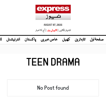
AUGUST 07, 2026
اشتہار لگائیں |
لائیو ٹی وی
| آج کا اخبار
صفحۂ اول
تازہ ترین
کھیل
خاص خبریں
پاکستان
انٹر نیشنل
ٹا
TEEN DRAMA
No Post found