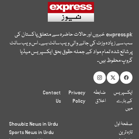
express.pk
خبروں اور حالات حاضرہ سے متعلق پاکستان کی
سب سے زیادہ وزٹ کی جانے والی ویب سائٹ ہے۔ اس ویب سائٹ
پر شائع شدہ تمام مواد کے جملہ حقوق بحق ایکسپریس میڈیا
گروپ محفوظ ہیں۔
ایکسپریس
ضابطہ
Privacy
Contact
کے بارے
اخلاق
Policy
Us
میں
صفحۂ اول
Showbiz News in Urdu
تازہ ترین
Sports News in Urdu