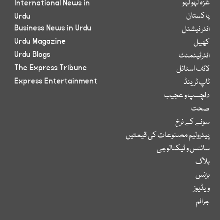
غزہ لہو لہو
International News in
پاکستان
Urdu
Business News in Urdu
انٹر نیشنل
Urdu Magazine
کھیل
Urdu Blogs
انٹرٹینمنٹ
The Express Tribune
لائف اسٹائل
Express Entertainment
ٹاپ ٹرینڈ
دلچسپ و عجیب
صحت
سونے کے نرخ
پیٹرولیم مصنوعات کی قیمتیں
سائنس و ٹیکنالوجی
بلاگ
بزنس
ویڈیوز
جرائم