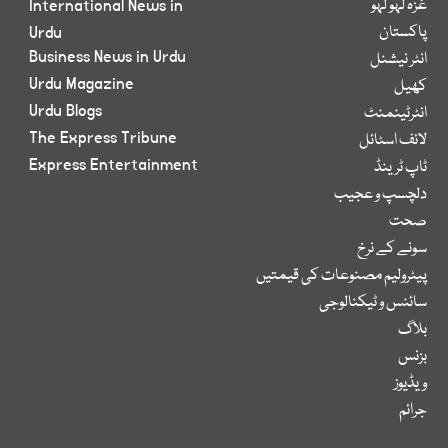
غزہ لہو لہو
International News in
پاکستان
Urdu
Business News in Urdu
انٹر نیشنل
Urdu Magazine
کھیل
Urdu Blogs
انٹرٹینمنٹ
The Express Tribune
لائف اسٹائل
Express Entertainment
ٹاپ ٹرینڈ
دلچسپ و عجیب
صحت
سونے کے نرخ
پیٹرولیم مصنوعات کی قیمتیں
سائنس و ٹیکنالوجی
بلاگ
بزنس
ویڈیوز
جرائم