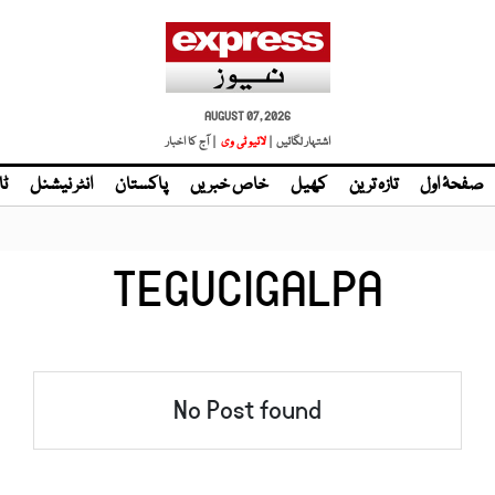
AUGUST 07, 2026
اشتہار لگائیں |
لائیو ٹی وی
| آج کا اخبار
صفحۂ اول
تازہ ترین
کھیل
خاص خبریں
پاکستان
انٹر نیشنل
ٹا
TEGUCIGALPA
No Post found