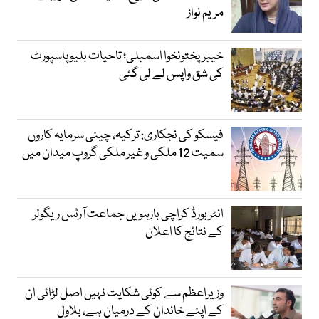
مریم نواز
خیبرپختونخوا اسمبلی؛ تاحیات بلیو پاسپورٹ
کی شق واپس لے لی گئی
فیسکو کی نجکاری: ترکیہ، چینی سرمایہ کاروں
سمیت 12 ملکی و غیر ملکی گروپ میدان میں
انٹر بورڈ کراچی بارہویں جماعت آرٹس ریگولر
کے نتائج کا اعلان
وزیراعظم سے کوئی شکایت نہیں اصل لڑائی ان
کے اپنے خاندان کے درمیان ہے، بلاول