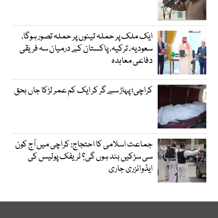
ایک ملک پر حملہ تینوں پر حملہ تصور ہوگا،
سعودیہ، ترکیہ، پاکستان کے درمیان سہ فریقی
دفاعی معاہدہ
کراچی؛ پہاڑ سے گر کر ایک کم عمر لڑکا جاں بحق
جماعت اسلامی کا احتجاج: کراچی میں آج کون
سی سڑکیں بند ہوں گی؟ ٹریفک پولیس کی
ایڈوائزری جاری