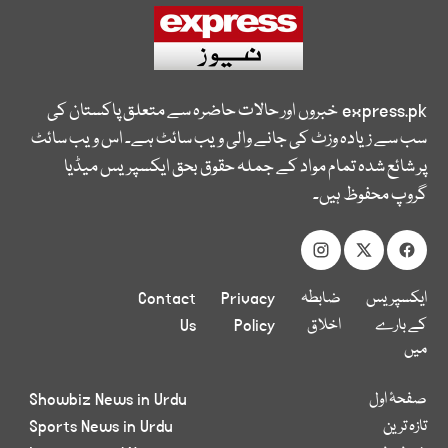
express.pk
خبروں اور حالات حاضرہ سے متعلق پاکستان کی
سب سے زیادہ وزٹ کی جانے والی ویب سائٹ ہے۔ اس ویب سائٹ
پر شائع شدہ تمام مواد کے جملہ حقوق بحق ایکسپریس میڈیا
گروپ محفوظ ہیں۔
ایکسپریس
ضابطہ
Privacy
Contact
کے بارے
اخلاق
Policy
Us
میں
صفحۂ اول
Showbiz News in Urdu
تازہ ترین
Sports News in Urdu