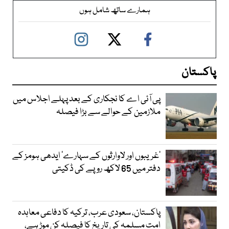
ہمارے ساتھ شامل ہوں
پاکستان
پی آئی اے کا نجکاری کے بعد پہلے اجلاس میں
ملازمین کے حوالے سے بڑا فیصلہ
’غریبوں اور لاوارثوں کے سہارے‘ ایدھی ہومز کے
دفتر میں 65 لاکھ روپے کی ڈکیتی
پاکستان، سعودی عرب، ترکیہ کا دفاعی معاہدہ
امت مسلمہ کی تاریخ کا فیصلہ کن موڑ ہے،