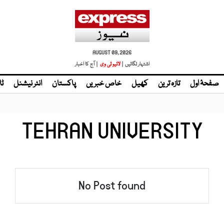
AUGUST 09, 2026
اشتہار لگائیں |
| آج کا اخبار
صفحۂ اول
تازہ ترین
کھیل
خاص خبریں
پاکستان
انٹر نیشنل
ٹا
TEHRAN UNIVERSITY
No Post found