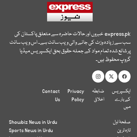
express.pk
خبروں اور حالات حاضرہ سے متعلق پاکستان کی
سب سے زیادہ وزٹ کی جانے والی ویب سائٹ ہے۔ اس ویب سائٹ
پر شائع شدہ تمام مواد کے جملہ حقوق بحق ایکسپریس میڈیا
گروپ محفوظ ہیں۔
ایکسپریس
ضابطہ
Privacy
Contact
کے بارے
اخلاق
Policy
Us
میں
صفحۂ اول
Showbiz News in Urdu
تازہ ترین
Sports News in Urdu