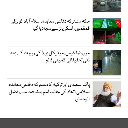
مکہ مشترکہ دفاعی معاہدہ، اسلام آباد کو برقی
قمقموں، اسکرینز سے سجادیا گیا
میر رضا کیس، میڈیکل بورڈ کی رپورٹ کے بعد
نئی تحقیقاتی کمیٹی قائم
پاک، سعودی اور ترکیہ کا مشترکہ دفاعی معاہدہ
اسلامی اتحاد کی جانب اہم پیشرفت ہے، فضل
الرحمان