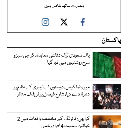
ہمارے ساتھ شامل ہوں
پاکستان
پاک سعودی ترک دفاعی معاہدہ، کراچی سبز و
سرخ روشنیوں میں نہا گیا
میر رضا کیس، دوستوں نے نرسری کے مقام پر
دھرنا دے دیا، شارع فیصل پر ٹریفک متاثر
کراچی: فائرنگ کے مختلف واقعات میں 2
خواتین سمیت 4 افراد زخمی