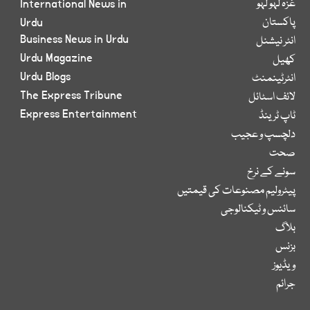
غزہ لہو لہو
International News in
پاکستان
Urdu
Business News in Urdu
انٹر نیشنل
Urdu Magazine
کھیل
Urdu Blogs
انٹرٹینمنٹ
The Express Tribune
لائف اسٹائل
Express Entertainment
ٹاپ ٹرینڈ
دلچسپ و عجیب
صحت
سونے کے نرخ
پیٹرولیم مصنوعات کی قیمتیں
سائنس و ٹیکنالوجی
بلاگ
بزنس
ویڈیوز
جرائم