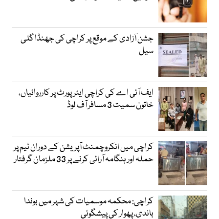
جشن آزادی کے موقع پر کراچی کی جھنڈا گلی
سیل
ایف آئی اے کی کراچی ایئرپورٹ پر کارروائیاں،
خاتون سمیت 3 مسافر آف لوڈ
کراچی میں انکروچمنٹ آپریشن کے دوران ٹیم پر
حملہ اور ہنگامہ آرائی کرنے پر 33 ملزمان گرفتار
کراچی: محکمہ موسمیات کی شہر میں بوندا
باندی، پھوار کی پیشگوئی