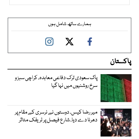
ہمارے ساتھ شامل ہوں
پاکستان
پاک سعودی ترک دفاعی معاہدہ، کراچی سبز و
سرخ روشنیوں میں نہا گیا
میر رضا کیس، دوستوں نے نرسری کے مقام پر
دھرنا دے دیا، شارع فیصل پر ٹریفک متاثر