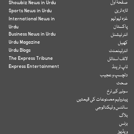
صفحۂ اول
Showbiz News in Urdu
تازہ ترین
Sports News in Urdu
غزہ لہو لہو
International News in
پاکستان
Urdu
Business News in Urdu
انٹر نیشنل
Urdu Magazine
کھیل
Urdu Blogs
انٹرٹینمنٹ
The Express Tribune
لائف اسٹائل
Express Entertainment
ٹاپ ٹرینڈ
دلچسپ و عجیب
صحت
سونے کے نرخ
پیٹرولیم مصنوعات کی قیمتیں
سائنس و ٹیکنالوجی
بلاگ
بزنس
ویڈیوز