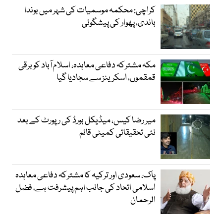
کراچی: محکمہ موسمیات کی شہر میں بوندا
باندی، پھوار کی پیشگوئی
مکہ مشترکہ دفاعی معاہدہ، اسلام آباد کو برقی
قمقموں، اسکرینز سے سجادیا گیا
میر رضا کیس، میڈیکل بورڈ کی رپورٹ کے بعد
نئی تحقیقاتی کمیٹی قائم
پاک، سعودی اور ترکیہ کا مشترکہ دفاعی معاہدہ
اسلامی اتحاد کی جانب اہم پیشرفت ہے، فضل
الرحمان