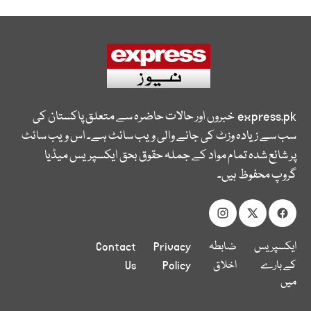
express.pk
خبروں اور حالات حاضرہ سے متعلق پاکستان کی
سب سے زیادہ وزٹ کی جانے والی ویب سائٹ ہے۔ اس ویب سائٹ
پر شائع شدہ تمام مواد کے جملہ حقوق بحق ایکسپریس میڈیا
گروپ محفوظ ہیں۔
ایکسپریس
ضابطہ
Privacy
Contact
کے بارے
اخلاق
Policy
Us
میں