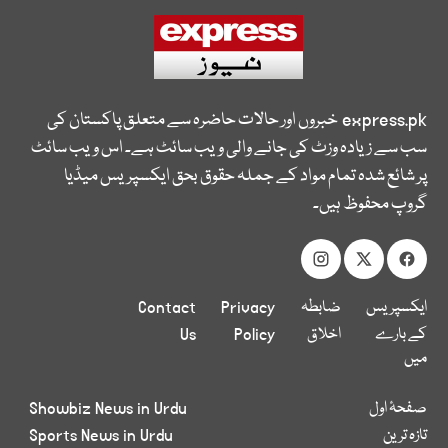
express.pk
خبروں اور حالات حاضرہ سے متعلق پاکستان کی
سب سے زیادہ وزٹ کی جانے والی ویب سائٹ ہے۔ اس ویب سائٹ
پر شائع شدہ تمام مواد کے جملہ حقوق بحق ایکسپریس میڈیا
گروپ محفوظ ہیں۔
ایکسپریس
ضابطہ
Privacy
Contact
کے بارے
اخلاق
Policy
Us
میں
صفحۂ اول
Showbiz News in Urdu
تازہ ترین
Sports News in Urdu