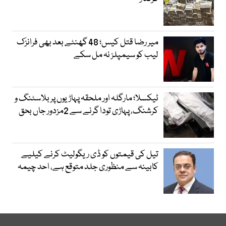
میر رضا قتل کیس؛ 48 گھنٹے بعد بھی فرانزک
لیب کو سیمپلز نہ مل سکے
ٹیکسلا؛ مارگلہ اور ملحقہ پہاڑیوں پر بلاسٹنگ و
کرشنگ، پہاڑی تودا گرنے سے 2مزدور جاں بحق
تیل کی قیمتوں کو ڈی ریگولیٹ کرنے کیلیے
کابینہ سے منظوری جلد متوقع ہے، احد چیمہ