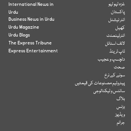
غزہ لہو لہو
International News in
پاکستان
Urdu
Business News in Urdu
انٹر نیشنل
Urdu Magazine
کھیل
Urdu Blogs
انٹرٹینمنٹ
The Express Tribune
لائف اسٹائل
Express Entertainment
ٹاپ ٹرینڈ
دلچسپ و عجیب
صحت
سونے کے نرخ
پیٹرولیم مصنوعات کی قیمتیں
سائنس و ٹیکنالوجی
بلاگ
بزنس
ویڈیوز
جرائم