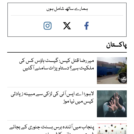
ہمارے ساتھ شامل ہوں
پاکستان
میر رضا قتل کیس: گیسٹ ہاؤس کس کی
ملکیت ہے؟ دستاویزات سامنے آگئیں
لاہور؛ اے ایس آئی کی لڑکی سے مبینہ زیادتی
کیس میں نیا موڑ
پنجاب میں آئندہ برس بسنت جنوری کے بجائے