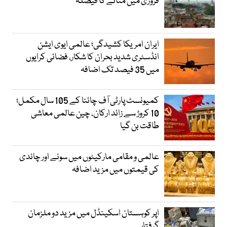
فروری میں منانے کا فیصلہ
ایران امریکا کشیدگی؛ عالمی ایوی ایشن
انڈسٹری شدید بحران کا شکار، فضائی کرایوں
میں 35 فیصد تک اضافہ
کمیونسٹ پارٹی آف چائنا کے 105 سال مکمل؛
10 کروڑ سے زائد ارکان، چین عالمی معاشی
طاقت بن گیا
عالمی و مقامی مارکیٹوں میں سونے اور چاندی
کی قیمتوں میں مزید اضافہ
اپر کوہستان اسکینڈل میں مزید دو ملزمان
گرفتار