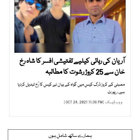
آریان کی رہائی کیلیے تفتیشی افسر کا شاہ رخ
خان سے 25 کروڑ رشوت کا مطالبہ
ممبئی کے کروز ڈرگ کیس میں گواہ کے بیان نے کیس کا رُخ تبدیل کردیا
ہے، رپورٹ
ویب ڈیسک
| OCT 24, 2021 11:36 PM |
ہمارے ساتھ شامل ہوں