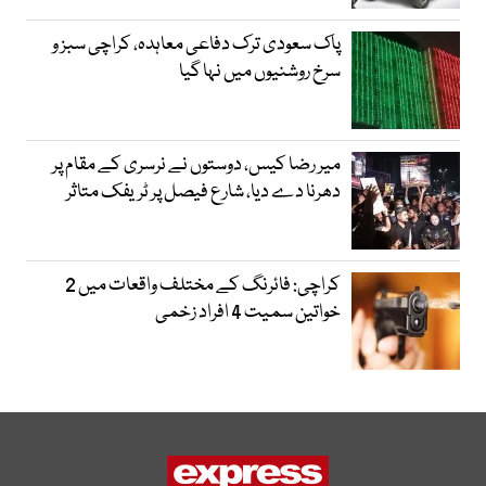
پاک سعودی ترک دفاعی معاہدہ، کراچی سبز و
سرخ روشنیوں میں نہا گیا
میر رضا کیس، دوستوں نے نرسری کے مقام پر
دھرنا دے دیا، شارع فیصل پر ٹریفک متاثر
کراچی: فائرنگ کے مختلف واقعات میں 2
خواتین سمیت 4 افراد زخمی