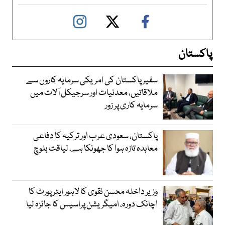
پاکستان
سفیر پاکستان کی امریکی سرمایہ کاروں سے
ملاقاتیں، معدنیات اور سرجیکل آلات میں
سرمایہ کاری پر زور
پاکستان، سعودی عرب اور ترکیہ کا دفاعی
معاہدہ تازہ ہوا کا جھونکا ہے، لیاقت بلوچ
وزیر داخلہ محسن نقوی کا لاہور ایئر پورٹ کا
اچانک دورہ، امیگریشن پراسیس کا جائزہ لیا