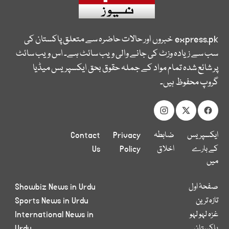
express.pk
خبروں اور حالات حاضرہ سے متعلق پاکستان کی
سب سے زیادہ وزٹ کی جانے والی ویب سائٹ ہے۔ اس ویب سائٹ
پر شائع شدہ تمام مواد کے جملہ حقوق بحق ایکسپریس میڈیا
گروپ محفوظ ہیں۔
ایکسپریس
ضابطہ
Privacy
Contact
کے بارے
اخلاق
Policy
Us
میں
صفحۂ اول
Showbiz News in Urdu
تازہ ترین
Sports News in Urdu
غزہ لہو لہو
International News in
پاکستان
Urdu