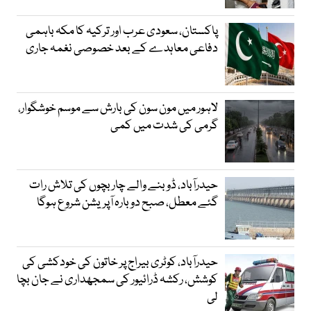
پاکستان، سعودی عرب اور ترکیہ کا مکہ باہمی
دفاعی معاہدے کے بعد خصوصی نغمہ جاری
لاہور میں مون سون کی بارش سے موسم خوشگوار،
گرمی کی شدت میں کمی
حیدرآباد، ڈوبنے والے چار بچوں کی تلاش رات
گئے معطل، صبح دوبارہ آپریشن شروع ہوگا
حیدرآباد، کوٹری بیراج پر خاتون کی خودکشی کی
کوشش، رکشہ ڈرائیور کی سمجھداری نے جان بچا
لی