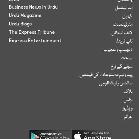
Business News in Urdu
انٹر نیشنل
Urdu Magazine
کھیل
Urdu Blogs
انٹرٹینمنٹ
The Express Tribune
لائف اسٹائل
Express Entertainment
ٹاپ ٹرینڈ
دلچسپ و عجیب
صحت
سونے کے نرخ
پیٹرولیم مصنوعات کی قیمتیں
سائنس و ٹیکنالوجی
بلاگ
بزنس
ویڈیوز
جرائم