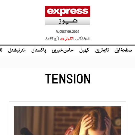
AUGUST 09, 2026
اشتہار لگائیں |
لائیو ٹی وی
| آج کا اخبار
صفحۂ اول
تازہ ترین
کھیل
خاص خبریں
پاکستان
انٹر نیشنل
ٹا
TENSION