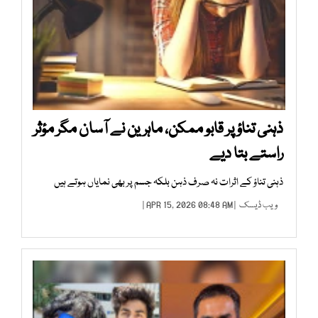
ذہنی تناؤ پر قابو ممکن، ماہرین نے آسان مگر مؤثر
راستے بتا دیے
ذہنی تناؤ کے اثرات نہ صرف ذہن بلکہ جسم پر بھی نمایاں ہوتے ہیں
ویب ڈیسک
| APR 15, 2026 08:48 AM |