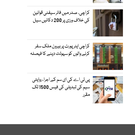
کراچی، صدر میں فائر سیفٹی قوانین
کی خلاف ورزی پر 200 دکانیں سیل
کراچی ایئرپورٹ پر بیرون ملک سفر
کرنے والوں کو سہولت دینے کا فیصلہ
پی ٹی اے کی ای سم کے اجرا، روایتی
سیم کی تبدیلی کی فیس 1500 تک
مقرر