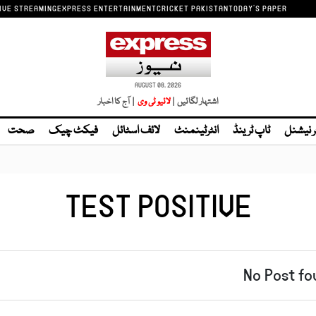
IVE STREAMING
EXPRESS ENTERTAINMENT
CRICKET PAKISTAN
TODAY'S PAPER
AUGUST 08, 2026
اشتہار لگائیں |
لائیو ٹی وی
| آج کا اخبار
ر نیشنل
ٹاپ ٹرینڈ
انٹرٹینمنٹ
لائف اسٹائل
فیکٹ چیک
صحت
TEST POSITIVE
No Post fo