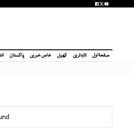
صفحۂ اول
تازہ ترین
کھیل
خاص خبریں
پاکستان
انٹ
und