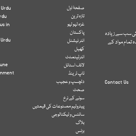
صفحۂ اول
 Urdu
تازہ ترین
rdu
غزہ لہو لہو
ws in
پاکستان
کی سب سے زیادہ
 Urdu
انٹر نیشنل
 تمام مواد کے
کھیل
انٹرٹینمنٹ
bune
لائف اسٹائل
inment
ٹاپ ٹرینڈ
دلچسپ و عجیب
Contact Us
صحت
سونے کے نرخ
پیٹرولیم مصنوعات کی قیمتیں
سائنس و ٹیکنالوجی
بلاگ
بزنس