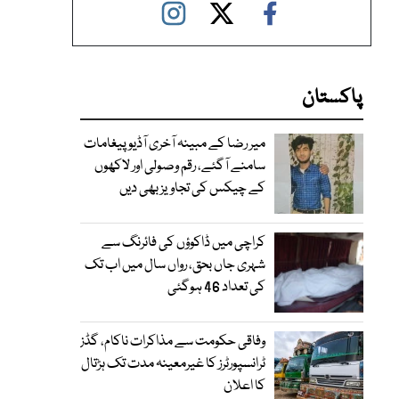
پاکستان
میر رضا کے مبینہ آخری آڈیو پیغامات
سامنے آگئے، رقم وصولی اور لاکھوں
کے چیکس کی تجاویز بھی دیں
کراچی میں ڈاکوؤں کی فائرنگ سے
شہری جاں بحق، رواں سال میں اب تک
کی تعداد 46 ہوگئی
وفاقی حکومت سے مذاکرات ناکام، گڈز
ٹرانسپورٹرز کا غیرمعینہ مدت تک ہڑتال
کا اعلان