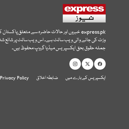
express.pk
خبروں اور حالات حاضرہ سے متعلق پاکستان 
وزٹ کی جانے والی ویب سائٹ ہے۔ اس ویب سائٹ پر شائع شدہ
جملہ حقوق بحق ایکسپریس میڈیا گروپ محفوظ ہیں۔
ایکسپریس کے بارے میں
ضابطہ اخلاق
Privacy Policy