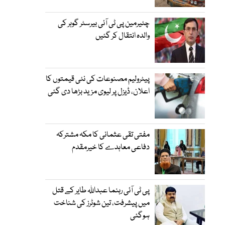
چئیرمین پی ٹی آئی بیرسٹر گوہر کی
والدہ انتقال کر گئیں
پیٹرولیم مصنوعات کی نئی قیمتوں کا
اعلان، ڈیزل پر لیوی مزید بڑھا دی گئی
مفتی تقی عثمانی کا مکہ مشترکہ
دفاعی معاہدے کا خیرمقدم
پی ٹی آئی رہنما عبداللہ طایر کے قتل
میں پیشرفت، تین شوٹرز کی شناخت
ہوگئی