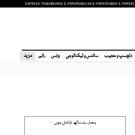
EXPRESS TRIBUNE
URDU E-PAPER
ENGLISH E-PAPER
SINDHI E-PAPER
L
دلچسپ و عجیب
سائنس و ٹیکنالوجی
بزنس
رائے
مزید
ہمارے ساتھ شامل ہوں