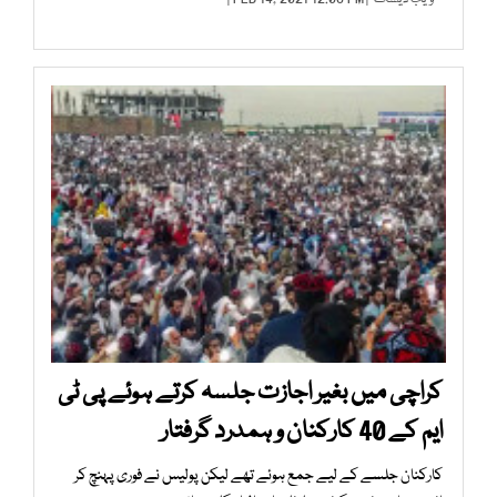
کراچی میں بغیر اجازت جلسہ کرتے ہوئے پی ٹی
ایم کے 40 کارکنان و ہمدرد گرفتار
کارکنان جلسے کے لیے جمع ہوئے تھے لیکن پولیس نے فوری پہنچ کر