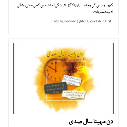
کورونا وائرس کی وجہ سے 66 لاکھ افراد کی آمدن میں کمی ہوئی، وفاقی
ادارہ شماریات
IRSHAD ANSARI
| JAN 11, 2021 07:19 PM |
دن مہینا سال صدی