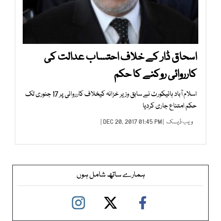
اسحاق ڈار کے خلاف احتساب عدالت کی
کارروائی روکنے کا حکم
اسلام آباد ہائیکورٹ نے سابق وزیر خزانہ کیخلاف کارروائی پر 17 جنوری تک
حکم امتناع جاری کردیا
ویب ڈیسک
| DEC 20, 2017 01:45 PM |
ہمارے ساتھ شامل ہوں