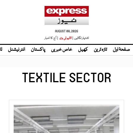
AUGUST 08, 2026
اشتہار لگائیں |
| آج کا اخبار
صفحۂ اول
تازہ ترین
کھیل
خاص خبریں
پاکستان
انٹر نیشنل
ٹا
TEXTILE SECTOR