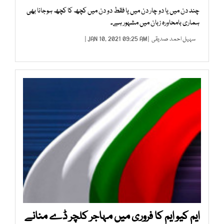
چند دن میں یا دو چار دن میں یا فقط دو دن میں کچھ کا کچھ ہوجانا بھی
ہماری بامحاورہ زبان میں مشہور ہے۔
سہیل احمد صدیقی
| JAN 10, 2021 09:25 AM |
ایم کیو ایم کا فروری میں مہاجر کلچر ڈے منانے