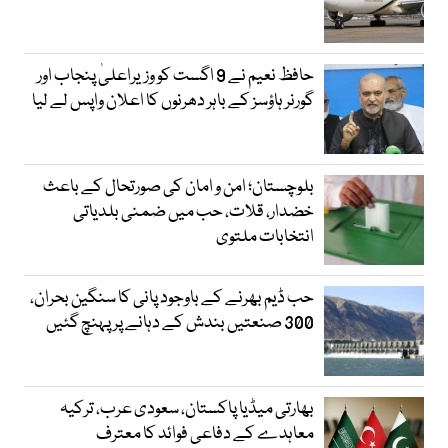
حافظ نعیم نے 9 اگست کو وزیراعلیٰ پنجاب اور
گورنر ہاؤسز کے باہر دھرنوں کا اعلان واپس لے لیا
بلوچستان؛ امن و امان کی صورتحال کے باعث
خضدار، قلات، حب میں ضمنی بلدیاتی
انتخابات ملتوی
حب ڈیم بھرنے کے باوجود پانی کا سنگین بحران،
300 صنعتیں بندش کے دہانے پر پہنچ گئیں
بھارتی میڈیا پاکستان، سعودی عرب، ترکیہ
معاہدے کے دفاعی فوائد کا معترف