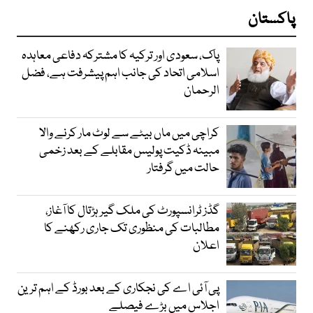
پاکستان
پاک، سعودی اور ترکیہ کا مشترکہ دفاعی معاہدہ
اسلامی اتحاد کی جانب اہم پیشرفت ہے، فضل
الرحمان
کراچی میں ماں بیٹے سے لوٹ مار کرنے والا
مبینہ ڈکیت پولیس مقابلے کے بعد زخمی
حالت میں گرفتار
گڈز ٹرانسپورٹ کی ملک گیر ہڑتال کا آغاز،
مطالبات کی منظوری تک جاری رکھنے کا
اعلان
پی آئی اے کی نجکاری کے بعد بورڈ کے اہم ترین
اجلاس میں بڑے فیصلے