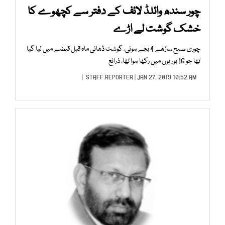
چور سندھ وائلڈ لائف کے دفتر سے کچھوے کا
خشک گوشت لے اڑے
چوری صبح ساڑھے 4 بجے ہوئی، گوشت ڈھائی ماہ قبل قبضے میں لیا گیا
تھا جو 16 بوریوں میں رکھا ہوا تھا، ذرائع
STAFF REPORTER
| JAN 27, 2019 10:52 AM |