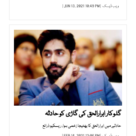
ویب ڈیسک
| JUN 13, 2021 10:49 PM |
گلوکار ابرارالحق کی گاڑی کو حادثہ
حادثے میں ابرارالحق کا بھتیجا زخمی ہوا، ریسکیو ذرائع
ویب ڈیسک
| FEB 14, 2021 12:06 PM |