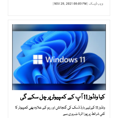
ویب ڈیسک
| NOV 28, 2021 08:09 PM |
کیا ونڈوز 11 آپ کے کمپیوٹر پر چل سکے گی
ونڈوز 11 کےلیے ہارڈ ڈسک کی گنجائش اور ریم کے علاوہ بھی کمپیوٹر کا
کئی شرائط پر پورا اترنا ضروری ہے