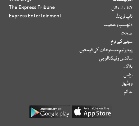
انٹرٹینمنٹ
The Express Tribune
لائف اسٹائل
Express Entertainment
ٹاپ ٹرینڈ
دلچسپ و عجیب
صحت
سونے کے نرخ
پیٹرولیم مصنوعات کی قیمتیں
سائنس و ٹیکنالوجی
بلاگ
بزنس
ویڈیوز
جرائم