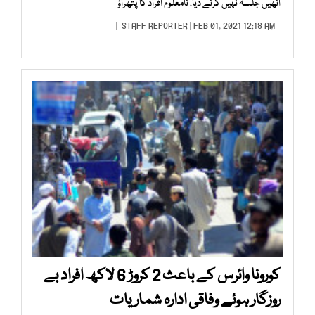
انھیں جلسہ نہیں کرنے دیا، نامعلوم افراد کا پتھراؤ
STAFF REPORTER
| FEB 01, 2021 12:18 AM |
کورونا وائرس کے باعث 2 کروڑ 6 لاکھ افراد بے
روزگار ہوئے وفاقی ادارہ شماریات