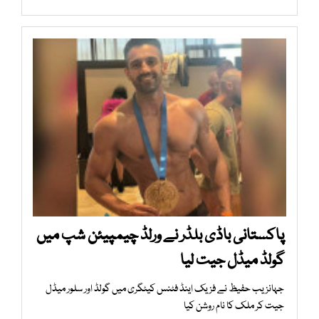
پاکستانی باڈی بلڈر نے ورلڈ چیمپیئن شپ میں
گولڈ میڈل جیت لیا
جہانزیب حفیظ نے فزیک اینڈ فٹنس کیٹگری میں گولڈ اور سلور میڈل
جیت کر ملک کا نام روشن کیا