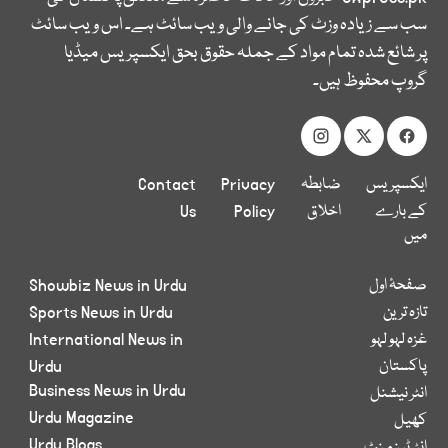
سب سے زیادہ وزٹ کی جانے والی ویب سائٹ ہے۔ اس ویب سائٹ
پر شائع شدہ تمام مواد کے جملہ حقوق بحق ایکسپریس میڈیا
گروپ محفوظ ہیں۔
ایکسپریس
ضابطہ
Privacy
Contact
کے بارے
اخلاق
Policy
Us
میں
صفحۂ اول
Showbiz News in Urdu
تازہ ترین
Sports News in Urdu
غزہ لہو لہو
International News in
پاکستان
Urdu
Business News in Urdu
انٹر نیشنل
Urdu Magazine
کھیل
Urdu Blogs