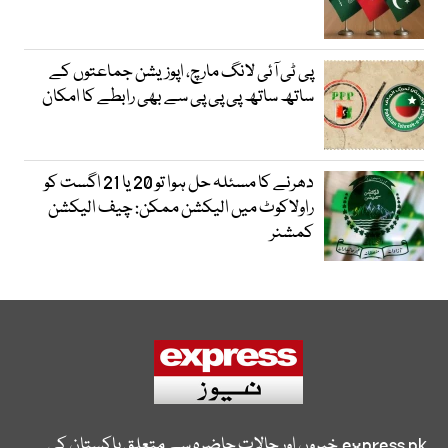
پی ٹی آئی لانگ مارچ، اپوزیشن جماعتوں کے
ساتھ ساتھ پی پی پی سے بھی رابطے کا امکان
دھرنے کا مسئلہ حل ہوا تو 20 یا 21 اگست کو
راولاکوٹ میں الیکشن ممکن: چیف الیکشن
کمشنر
express.pk
خبروں اور حالات حاضرہ سے متعلق پاکستان کی