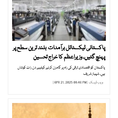
پاکستانی ٹیکسٹائل برآمدات بلند ترین سطح پر
پہنچ گئیں، وزیراعظم کا خراج تحسین
پاکستان کو اقتصادی ترقی کی راہ پر گامزن کرنے کیلیے دن رات کوشاں
ہیں، شہباز شریف
ویب ڈیسک
| APR 21, 2025 08:46 PM |