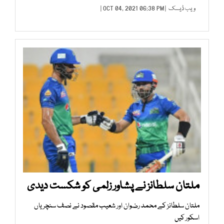
ویب ڈیسک
| OCT 04, 2021 06:38 PM |
ملتان سلطانز نے پشاور زلمی کو شکست دیدی
ملتان سلطانز کے محمد رضوان اور شعیب مقصود نے نصف سنچریاں
اسکور کیں