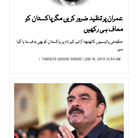
عمران پر تنقید ضرور کریں مگر پاکستان کو
معاف ہی رکھیں
حکومتی پالیسیوں کاٹھٹھہ اُڑانے کے نام پر پاکستان کو بھی ہدف بنا یا گیا
ہے
TANVEER QAISAR SHAHID
| JAN 18, 2019 12:44 AM |