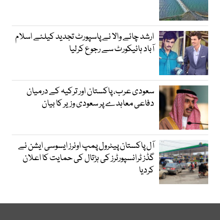
ارشد چائے والا نے پاسپورٹ تجدید کیلئے اسلام
آباد ہائیکورٹ سے رجوع کرلیا
سعودی عرب، پاکستان اور ترکیہ کے درمیان
دفاعی معاہدے پر سعودی وزیر کا بیان
آل پاکستان پیٹرول پمپ اونرز ایسوسی ایشن نے
گڈز ٹرانسپورٹرز کی ہڑتال کی حمایت کا اعلان
کردیا