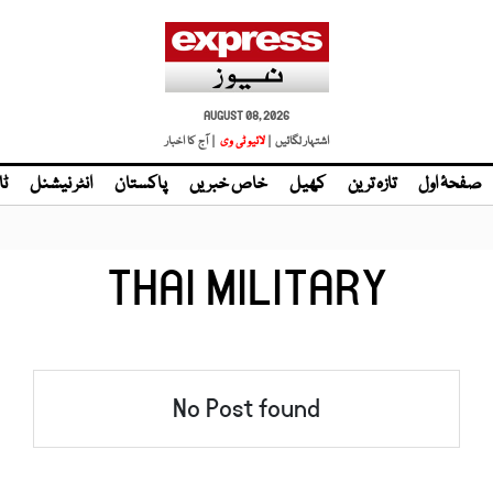
AUGUST 08, 2026
اشتہار لگائیں |
لائیو ٹی وی
| آج کا اخبار
صفحۂ اول
تازہ ترین
کھیل
خاص خبریں
پاکستان
انٹر نیشنل
ٹا
THAI MILITARY
No Post found