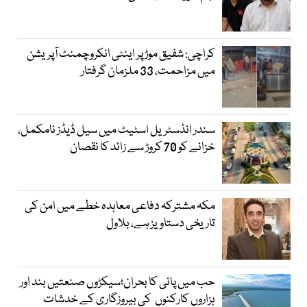
کراچی: شفیق موڑ پر اینٹی انکروچمنٹ آپریشن
میں مزاحمت، 33 ملزمان گرفتار
سندر انڈسٹریل اسٹیٹ میں سیل ڈیڈز نامکمل،
خزانے کو 70 کروڑ سے زائد کا نقصان
مکہ مشترکہ دفاعی معاہدہ خطے میں امن کی
تاریخی دستاویز ہے، بلاول
حب میں پانی کا بحران؛سیکڑوں صنعتیں بند اور
ہزاروں کارکنوں کی بیروزگاری کے خدشات