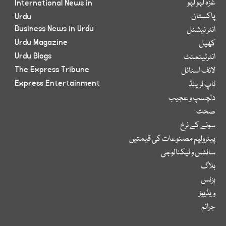
غزہ لہو لہو
International News in
پاکستان
Urdu
Business News in Urdu
انٹر نیشنل
Urdu Magazine
کھیل
Urdu Blogs
انٹرٹینمنٹ
The Express Tribune
لائف اسٹائل
Express Entertainment
ٹاپ ٹرینڈ
دلچسپ و عجیب
صحت
سونے کے نرخ
پیٹرولیم مصنوعات کی قیمتیں
سائنس و ٹیکنالوجی
بلاگ
بزنس
ویڈیوز
جرائم