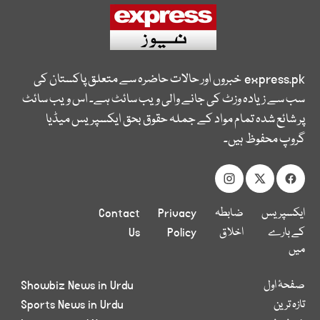
express.pk
خبروں اور حالات حاضرہ سے متعلق پاکستان کی
سب سے زیادہ وزٹ کی جانے والی ویب سائٹ ہے۔ اس ویب سائٹ
پر شائع شدہ تمام مواد کے جملہ حقوق بحق ایکسپریس میڈیا
گروپ محفوظ ہیں۔
ایکسپریس
ضابطہ
Privacy
Contact
کے بارے
اخلاق
Policy
Us
میں
صفحۂ اول
Showbiz News in Urdu
تازہ ترین
Sports News in Urdu