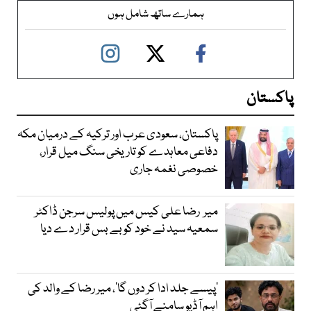
ہمارے ساتھ شامل ہوں
پاکستان
پاکستان، سعودی عرب اور ترکیہ کے درمیان مکہ
دفاعی معاہدے کو تاریخی سنگ میل قرار،
خصوصی نغمہ جاری
میر رضا علی کیس میں پولیس سرجن ڈاکٹر
سمعیہ سید نے خود کو بے بس قرار دے دیا
’پیسے جلد ادا کر دوں گا‘، میر رضا کے والد کی
اہم آڈیو سامنے آگئی