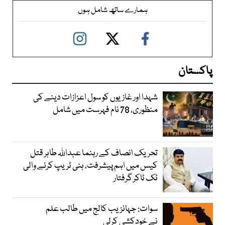
ہمارے ساتھ شامل ہوں
پاکستان
شہدا اور غازیوں کو سول اعزازات دینے کی
منظوری، 78 نام فہرست میں شامل
تحریک انصاف کے رہنما عبداللہ طاہر قتل
کیس میں اہم پیشرفت، ہنی ٹریپ کرنے والی
ٹک ٹاکر گرفتار
سوات: جہانزیب کالج میں طالب علم
نے خودکشی کرلی