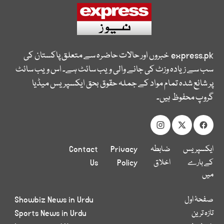
express.pk
خبروں اور حالات حاضرہ سے متعلق پاکستان کی
سب سے زیادہ وزٹ کی جانے والی ویب سائٹ ہے۔ اس ویب سائٹ
پر شائع شدہ تمام مواد کے جملہ حقوق بحق ایکسپریس میڈیا
گروپ محفوظ ہیں۔
ایکسپریس
ضابطہ
Privacy
Contact
کے بارے
اخلاق
Policy
Us
میں
صفحۂ اول
Showbiz News in Urdu
تازہ ترین
Sports News in Urdu