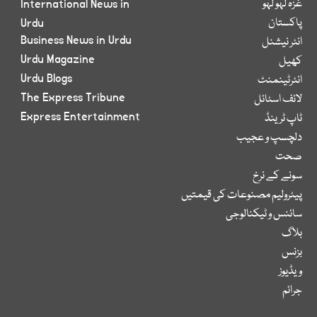
غزہ لہو لہو
International News in
پاکستان
Urdu
Business News in Urdu
انٹر نیشنل
Urdu Magazine
کھیل
Urdu Blogs
انٹرٹینمنٹ
The Express Tribune
لائف اسٹائل
Express Entertainment
ٹاپ ٹرینڈ
دلچسپ و عجیب
صحت
سونے کے نرخ
پیٹرولیم مصنوعات کی قیمتیں
سائنس و ٹیکنالوجی
بلاگ
بزنس
ویڈیوز
جرائم