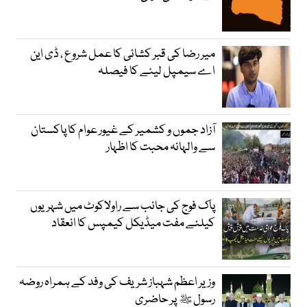
میر رضا کی قبر کشائی کا عمل شروع ، ڈی این
اے سیمپل لینے کا فیصلہ
آزاد جموں و کشمیر کے غیور عوام کا پاکستان
سے والہانہ محبت کا اظہار
پاک فوج کی جانب سے راولاکوٹ میں شہریوں
کیلئے مفت میڈیکل کیمپس کا انعقاد
وزیر اعظم شہباز شریف کی وفد کے ہمراہ روضہ
رسول ﷺ پر حاضری