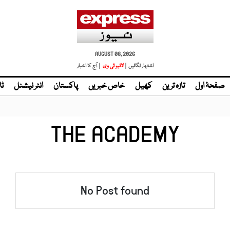
AUGUST 08, 2026
اشتہار لگائیں |
لائیو ٹی وی
| آج کا اخبار
صفحۂ اول
تازہ ترین
کھیل
خاص خبریں
پاکستان
انٹر نیشنل
ٹا
THE ACADEMY
No Post found