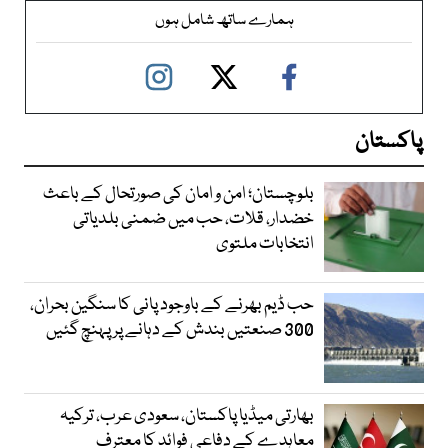
ہمارے ساتھ شامل ہوں
پاکستان
بلوچستان؛ امن و امان کی صورتحال کے باعث
خضدار، قلات، حب میں ضمنی بلدیاتی
انتخابات ملتوی
حب ڈیم بھرنے کے باوجود پانی کا سنگین بحران،
300 صنعتیں بندش کے دہانے پر پہنچ گئیں
بھارتی میڈیا پاکستان، سعودی عرب، ترکیہ
معاہدے کے دفاعی فوائد کا معترف