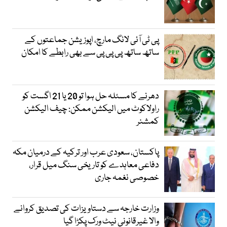
پی ٹی آئی لانگ مارچ، اپوزیشن جماعتوں کے
ساتھ ساتھ پی پی پی سے بھی رابطے کا امکان
دھرنے کا مسئلہ حل ہوا تو 20 یا 21 اگست کو
راولاکوٹ میں الیکشن ممکن: چیف الیکشن
کمشنر
پاکستان، سعودی عرب اور ترکیہ کے درمیان مکہ
دفاعی معاہدے کو تاریخی سنگ میل قرار،
خصوصی نغمہ جاری
وزارت خارجہ سے دستاویزات کی تصدیق کروانے
والا غیرقانونی نیٹ ورک پکڑا گیا