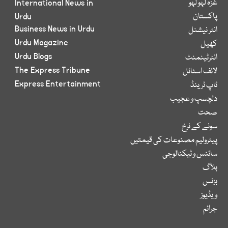
غزہ لہو لہو
International News in
پاکستان
Urdu
Business News in Urdu
انٹر نیشنل
Urdu Magazine
کھیل
Urdu Blogs
انٹرٹینمنٹ
The Express Tribune
لائف اسٹائل
Express Entertainment
ٹاپ ٹرینڈ
دلچسپ و عجیب
صحت
سونے کے نرخ
پیٹرولیم مصنوعات کی قیمتیں
سائنس و ٹیکنالوجی
بلاگ
بزنس
ویڈیوز
جرائم