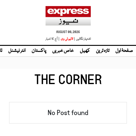
AUGUST 08, 2026
اشتہار لگائیں |
| آج کا اخبار
صفحۂ اول
تازہ ترین
کھیل
خاص خبریں
پاکستان
انٹر نیشنل
ٹا
THE CORNER
No Post found