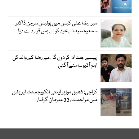
میر رضا علی کیس میں پولیس سرجن ڈاکٹر
سمعیہ سید نے خود کو بے بس قرار دے دیا
’پیسے جلد ادا کر دوں گا‘، میر رضا کے والد کی
اہم آڈیو سامنے آگئی
کراچی: شفیق موڑ پر اینٹی انکروچمنٹ آپریشن
میں مزاحمت، 33 ملزمان گرفتار