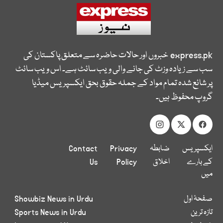
express.pk
خبروں اور حالات حاضرہ سے متعلق پاکستان کی
سب سے زیادہ وزٹ کی جانے والی ویب سائٹ ہے۔ اس ویب سائٹ
پر شائع شدہ تمام مواد کے جملہ حقوق بحق ایکسپریس میڈیا
گروپ محفوظ ہیں۔
ایکسپریس
ضابطہ
Privacy
Contact
کے بارے
اخلاق
Policy
Us
میں
صفحۂ اول
Showbiz News in Urdu
تازہ ترین
Sports News in Urdu