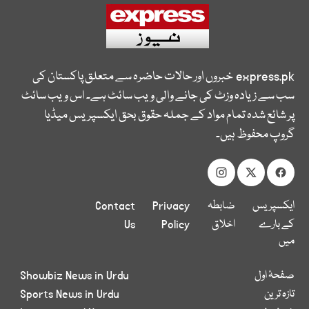
express.pk
خبروں اور حالات حاضرہ سے متعلق پاکستان کی
سب سے زیادہ وزٹ کی جانے والی ویب سائٹ ہے۔ اس ویب سائٹ
پر شائع شدہ تمام مواد کے جملہ حقوق بحق ایکسپریس میڈیا
گروپ محفوظ ہیں۔
ایکسپریس
ضابطہ
Privacy
Contact
کے بارے
اخلاق
Policy
Us
میں
صفحۂ اول
Showbiz News in Urdu
تازہ ترین
Sports News in Urdu