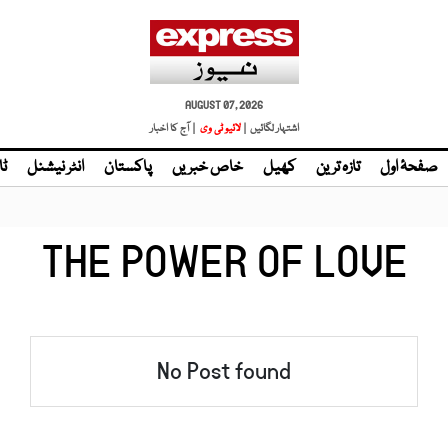
AUGUST 07, 2026
اشتہار لگائیں |
لائیو ٹی وی
| آج کا اخبار
صفحۂ اول
تازہ ترین
کھیل
خاص خبریں
پاکستان
انٹر نیشنل
ٹا
THE POWER OF LOVE
No Post found