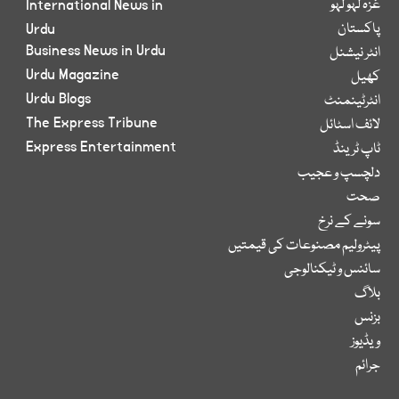
غزہ لہو لہو
International News in
پاکستان
Urdu
Business News in Urdu
انٹر نیشنل
Urdu Magazine
کھیل
Urdu Blogs
انٹرٹینمنٹ
The Express Tribune
لائف اسٹائل
Express Entertainment
ٹاپ ٹرینڈ
دلچسپ و عجیب
صحت
سونے کے نرخ
پیٹرولیم مصنوعات کی قیمتیں
سائنس و ٹیکنالوجی
بلاگ
بزنس
ویڈیوز
جرائم