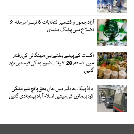
آزاد جموں و کشمیر انتخابات کا تیسرا مرحلہ: 2
اضلاع میں پولنگ ملتوی
اگست کے پہلے ہفتے ہی مہنگائی کی رفتار
میں اضافہ، 20 اشیائے ضروریہ کی قیمتیں بڑھ
گئیں
براڈ پیک حادثے میں جاں بحق پانچ غیر ملکی
کوہ پیماؤں کی میتیں اسلام آباد پہنچادی گئیں