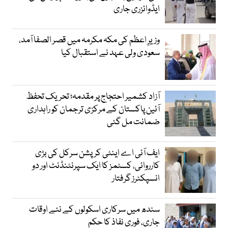
ایڈوائزری جاری
وزیرِ اعظم کی مکہ مکرمہ میں قصر الصفا آمد،
سعودی ولی عہد نے استقبال کیا
آزاد کشمیر احتجاج پر مقدمہ؛ تحریک تحفظ
آئین پاکستان کے مرکزی ترجمان کو راہداری
ضمانت مل گئی
ایف آئی اے اینٹی کرپشن سرکل کی بڑی
کارروائی، کسٹمز کا ایک سپرنٹنڈنٹ اور دو
انسپکٹرز گرفتار
سندھ میں سرکاری اسکولوں کے نئے اوقات
جاری، فوری نفاذ کا حکم