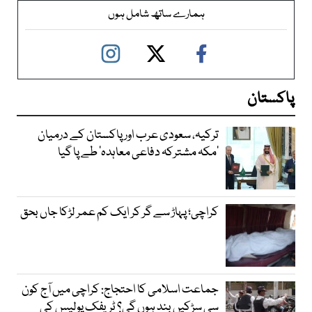
ہمارے ساتھ شامل ہوں
پاکستان
ترکیہ، سعودی عرب اور پاکستان کے درمیان
’مکہ مشترکہ دفاعی معاہدہ‘ طے پا گیا
کراچی؛ پہاڑ سے گر کر ایک کم عمر لڑکا جاں بحق
جماعت اسلامی کا احتجاج: کراچی میں آج کون
سی سڑکیں بند ہوں گی؟ ٹریفک پولیس کی