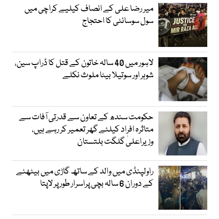
میر رضا علی کے انصاف کیلیے کراچی میں
سول سوسائٹی کا احتجاج
لاہور میں 40 سالہ خاتون کے قتل کا ڈراپ سین،
شوہر اور سوتیلا بیٹا ملوث نکلے
حکومت سندھ کے تعاون سے قدرتی آفات سے
متاثرہ افراد کیلئے گھر تعمیر کر رہے ہیں،
وزیراعلیٰ گلگت بلتستان
راولپنڈی میں والد کے ساتھ گاڑی میں بیٹھنے
کے دوران 6 سالہ بچی پراسرار طور پر لاپتا