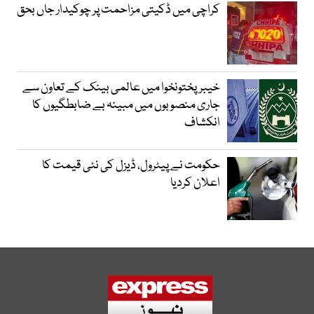
کراچی میں ڈکیتی مزاحمت پر چوکیدار جاں بحق
خیبرپختونخوا میں عالمی بینک کے تعاون سے
جاری منصوبوں میں مبینہ بے ضابطگیوں کا
انکشاف
حکومت نے پیٹرول، ڈیزل کی نئی قیمت کا
اعلان کردیا