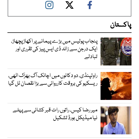
پاکستان
پنجاب پولیس میں بڑے پیمانے پر اکھاڑ پچھاڑ،
ایک درجن سے زائد ڈی ایس پیز کی تقرری اور
تبادلے
راولپنڈی، دو دکانوں میں اچانک آگ بھڑک اٹھی،
ریسکیو کی بروقت کارروائی سے بڑا نقصان ٹل گیا
میر رضا کیس، راتوں رات قبر کشائی سے پہلے
نیا میڈیکل بورڈ تشکیل