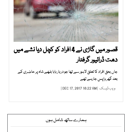
قصور میں گاڑی نے 4 افراد کو کچل دیا نشے میں
دھت ڈرائیور گرفتار
جاں بحق افراد کا تعلق لاہور سے تھا جو دربار بابا بلھے شاہ پر حاضری کے
بعد گھر واپس جارہے تھے
ویب ڈیسک
| DEC 17, 2017 10:22 AM |
ہمارے ساتھ شامل ہوں