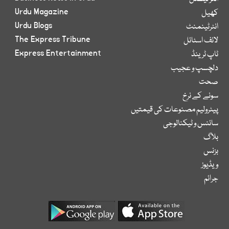
Urdu Magazine
کھیل
Urdu Blogs
انٹرٹینمنٹ
The Express Tribune
لائف اسٹائل
Express Entertainment
ٹاپ ٹرینڈ
دلچسپ و عجیب
صحت
سونے کے نرخ
پیٹرولیم مصنوعات کی قیمتیں
سائنس و ٹیکنالوجی
بلاگ
بزنس
ویڈیوز
جرائم