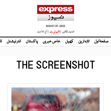
AUGUST 07, 2026
اشتہار لگائیں |
| آج کا اخبار
صفحۂ اول
تازہ ترین
کھیل
خاص خبریں
پاکستان
انٹر نیشنل
ٹا
THE SCREENSHOT