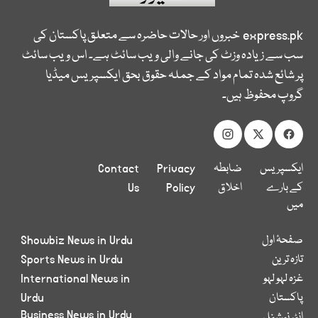
express.pk
خبروں اور حالات حاضرہ سے متعلق پاکستان کی
سب سے زیادہ وزٹ کی جانے والی ویب سائٹ ہے۔ اس ویب سائٹ
پر شائع شدہ تمام مواد کے جملہ حقوق بحق ایکسپریس میڈیا
گروپ محفوظ ہیں۔
ایکسپریس
ضابطہ
Privacy
Contact
کے بارے
اخلاق
Policy
Us
میں
صفحۂ اول
Showbiz News in Urdu
تازہ ترین
Sports News in Urdu
غزہ لہو لہو
International News in
پاکستان
Urdu
Business News in Urdu
انٹر نیشنل