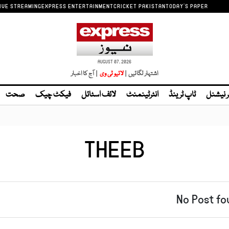
IVE STREAMING
EXPRESS ENTERTAINMENT
CRICKET PAKISTAN
TODAY'S PAPER
AUGUST 07, 2026
اشتہار لگائیں |
| آج کا اخبار
ر نیشنل
ٹاپ ٹرینڈ
انٹرٹینمنٹ
لائف اسٹائل
فیکٹ چیک
صحت
THEEB
No Post fo