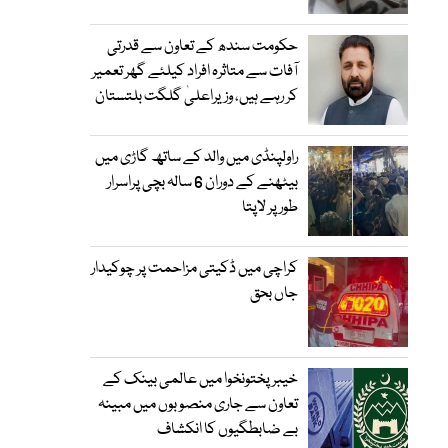
حکومت سندھ کے تعاون سے قدرتی
آفات سے متاثرہ افراد کیلئے گھر تعمیر
کر رہے ہیں، وزیراعلیٰ گلگت بلتستان
راولپنڈی میں والد کے ساتھ گاڑی میں
بیٹھنے کے دوران 6 سالہ بچی پراسرار
طور پر لاپتا
کراچی میں ڈکیتی مزاحمت پر چوکیدار
جاں بحق
خیبرپختونخوا میں عالمی بینک کے
تعاون سے جاری منصوبوں میں مبینہ
بے ضابطگیوں کا انکشاف