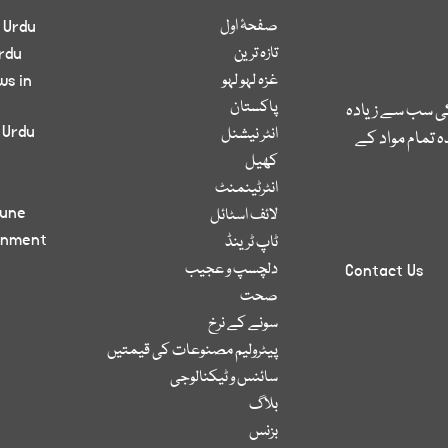
صفحۂ اول
 Urdu
تازہ ترین
rdu
غزہ لہو لہو
ws in
پاکستان
کی سب سے زیادہ
 Urdu
انٹر نیشنل
 تمام مواد کے
کھیل
انٹرٹینمنٹ
bune
لائف اسٹائل
inment
ٹاپ ٹرینڈ
دلچسپ و عجیب
Contact Us
صحت
سونے کے نرخ
پیٹرولیم مصنوعات کی قیمتیں
سائنس و ٹیکنالوجی
بلاگ
بزنس