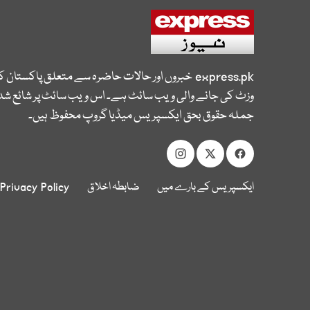
express.pk
خبروں اور حالات حاضرہ سے متعلق پاکستان 
وزٹ کی جانے والی ویب سائٹ ہے۔ اس ویب سائٹ پر شائع شدہ
جملہ حقوق بحق ایکسپریس میڈیا گروپ محفوظ ہیں۔
ایکسپریس کے بارے میں
ضابطہ اخلاق
Privacy Policy