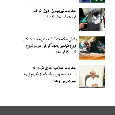
حکومت نے پیٹرول، ڈیزل کی نئی
قیمت کا اعلان کردیا
وفاقی حکومت کا ڈیجیٹل معیشت کے
فروغ کیلئے جدید آئی ٹی کورسز شروع
کرنے کا فیصلہ
حکومت اعلامیہ جاری کرے کہ
سسٹم تباہ نہیں ہوا بلکہ ٹھیک چل رہا
ہے، پی پی رہنما