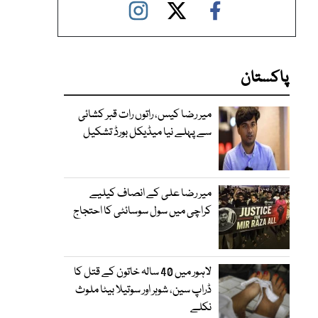
پاکستان
میر رضا کیس، راتوں رات قبر کشائی
سے پہلے نیا میڈیکل بورڈ تشکیل
میر رضا علی کے انصاف کیلیے
کراچی میں سول سوسائٹی کا احتجاج
لاہور میں 40 سالہ خاتون کے قتل کا
ڈراپ سین، شوہر اور سوتیلا بیٹا ملوث
نکلے