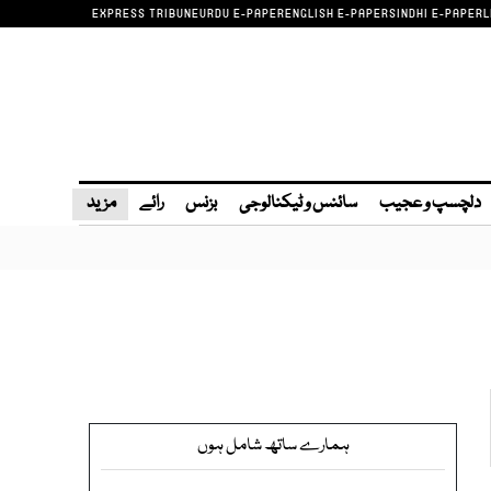
EXPRESS TRIBUNE
URDU E-PAPER
ENGLISH E-PAPER
SINDHI E-PAPER
L
دلچسپ و عجیب
سائنس و ٹیکنالوجی
بزنس
رائے
مزید
ہمارے ساتھ شامل ہوں