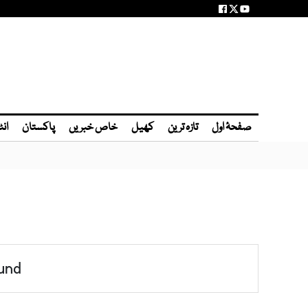
صفحۂ اول
تازہ ترین
کھیل
خاص خبریں
پاکستان
انٹ
und