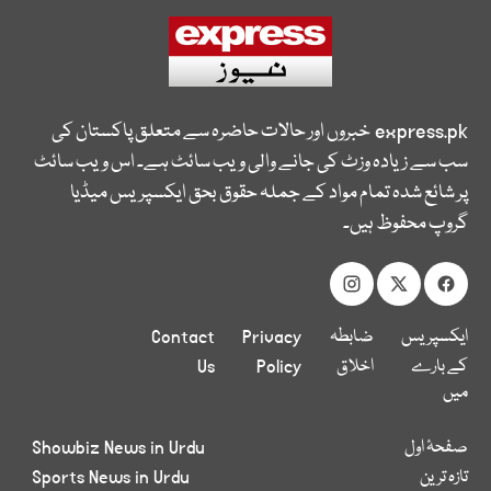
express.pk
خبروں اور حالات حاضرہ سے متعلق پاکستان کی
سب سے زیادہ وزٹ کی جانے والی ویب سائٹ ہے۔ اس ویب سائٹ
پر شائع شدہ تمام مواد کے جملہ حقوق بحق ایکسپریس میڈیا
گروپ محفوظ ہیں۔
ایکسپریس
ضابطہ
Privacy
Contact
کے بارے
اخلاق
Policy
Us
میں
صفحۂ اول
Showbiz News in Urdu
تازہ ترین
Sports News in Urdu