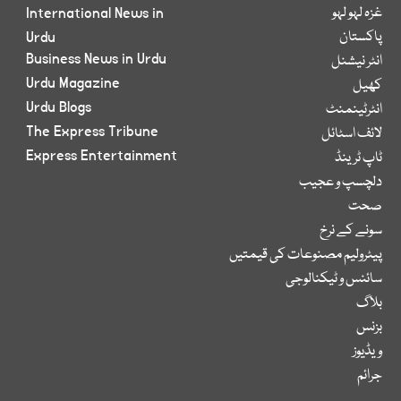
غزہ لہو لہو
International News in
پاکستان
Urdu
Business News in Urdu
انٹر نیشنل
Urdu Magazine
کھیل
Urdu Blogs
انٹرٹینمنٹ
The Express Tribune
لائف اسٹائل
Express Entertainment
ٹاپ ٹرینڈ
دلچسپ و عجیب
صحت
سونے کے نرخ
پیٹرولیم مصنوعات کی قیمتیں
سائنس و ٹیکنالوجی
بلاگ
بزنس
ویڈیوز
جرائم