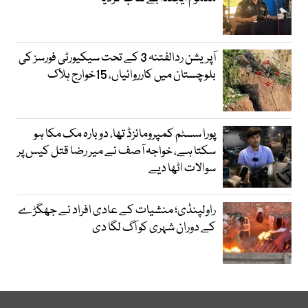
آپریشن ردالفتنہ 3 کے تحت سیکیورٹی فورسز کی
بلوچستان میں کارروائیاں، 15خوارج ہلاک
پورا سسٹم کمپرومائزڈ تھا، دوبارہ مک مکا ہو
سکتا ہے، خواجہ آصف نے میر رضا قتل کیس پر
سوالات اٹھا دیے
راولپنڈی؛ منشیات کے عادی افراد نے جھگڑے
کے دوران شہری کو آگ لگا دی