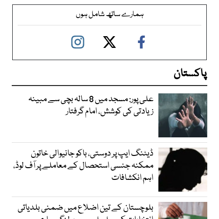
ہمارے ساتھ شامل ہوں
پاکستان
علی پور: مسجد میں 8 سالہ بچی سے مبینہ
زیادتی کی کوشش، امام گرفتار
ڈیٹنگ ایپ پر دوستی، باکو جانیوالی خاتون
ممکنہ جنسی استحصال کے معاملے پر آف لوڈ،
اہم انکشافات
بلوچستان کے تین اضلاع میں ضمنی بلدیاتی