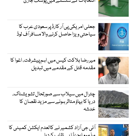
انتخابات کے سلسلے میں پولنگ جاری
جعلی امریکی پی آر کارڈ پر سعودی عرب کا
سیاحتی ویزا حاصل کرنے والا مسافر آف لوڈ
میر رضا ہلاکت کیس میں اہم پیشرفت، اغوا کا
مقدمہ قتل کے مقدمے میں تبدیل
چترال میں سیلاب سے صورتحال تشویشناک،
دریا کا بہاؤ متاثر ہونے سے مزید نقصان کا
خدشہ
آئی جی آزاد کشمیر نے کالعدم ایکشن کمیٹی کا
مذموم ایجنڈا بے نقاب کردیا