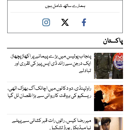
ہمارے ساتھ شامل ہوں
پاکستان
پنجاب پولیس میں بڑے پیمانے پر اکھاڑ پچھاڑ،
ایک درجن سے زائد ڈی ایس پیز کی تقرری اور
تبادلے
راولپنڈی، دو دکانوں میں اچانک آگ بھڑک اٹھی،
ریسکیو کی بروقت کارروائی سے بڑا نقصان ٹل گیا
میر رضا کیس، راتوں رات قبر کشائی سے پہلے
نیا میڈیکل بورڈ تشکیل