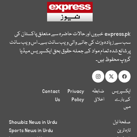
express.pk
خبروں اور حالات حاضرہ سے متعلق پاکستان کی
سب سے زیادہ وزٹ کی جانے والی ویب سائٹ ہے۔ اس ویب سائٹ
پر شائع شدہ تمام مواد کے جملہ حقوق بحق ایکسپریس میڈیا
گروپ محفوظ ہیں۔
ایکسپریس
ضابطہ
Privacy
Contact
کے بارے
اخلاق
Policy
Us
میں
صفحۂ اول
Showbiz News in Urdu
تازہ ترین
Sports News in Urdu