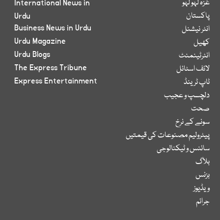
غزہ لہو لہو
International News in
پاکستان
Urdu
Business News in Urdu
انٹر نیشنل
Urdu Magazine
کھیل
Urdu Blogs
انٹرٹینمنٹ
The Express Tribune
لائف اسٹائل
Express Entertainment
ٹاپ ٹرینڈ
دلچسپ و عجیب
صحت
سونے کے نرخ
پیٹرولیم مصنوعات کی قیمتیں
سائنس و ٹیکنالوجی
بلاگ
بزنس
ویڈیوز
جرائم