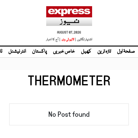
AUGUST 07, 2026
اشتہار لگائیں |
لائیو ٹی وی
| آج کا اخبار
صفحۂ اول
تازہ ترین
کھیل
خاص خبریں
پاکستان
انٹر نیشنل
ٹا
THERMOMETER
No Post found