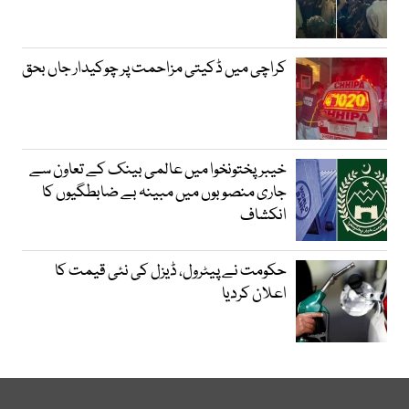
کراچی میں ڈکیتی مزاحمت پر چوکیدار جاں بحق
خیبرپختونخوا میں عالمی بینک کے تعاون سے
جاری منصوبوں میں مبینہ بے ضابطگیوں کا
انکشاف
حکومت نے پیٹرول، ڈیزل کی نئی قیمت کا
اعلان کردیا