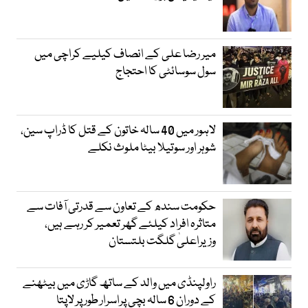
میر رضا علی کے انصاف کیلیے کراچی میں
سول سوسائٹی کا احتجاج
لاہور میں 40 سالہ خاتون کے قتل کا ڈراپ سین،
شوہر اور سوتیلا بیٹا ملوث نکلے
حکومت سندھ کے تعاون سے قدرتی آفات سے
متاثرہ افراد کیلئے گھر تعمیر کر رہے ہیں،
وزیراعلیٰ گلگت بلتستان
راولپنڈی میں والد کے ساتھ گاڑی میں بیٹھنے
کے دوران 6 سالہ بچی پراسرار طور پر لاپتا