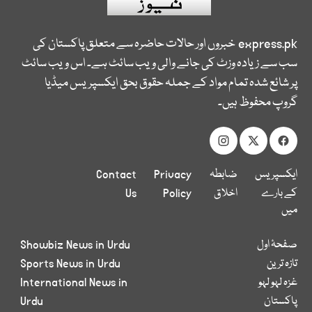
express.pk
خبروں اور حالات حاضرہ سے متعلق پاکستان کی
سب سے زیادہ وزٹ کی جانے والی ویب سائٹ ہے۔ اس ویب سائٹ
پر شائع شدہ تمام مواد کے جملہ حقوق بحق ایکسپریس میڈیا
گروپ محفوظ ہیں۔
ایکسپریس
ضابطہ
Privacy
Contact
کے بارے
اخلاق
Policy
Us
میں
صفحۂ اول
Showbiz News in Urdu
تازہ ترین
Sports News in Urdu
غزہ لہو لہو
International News in
پاکستان
Urdu