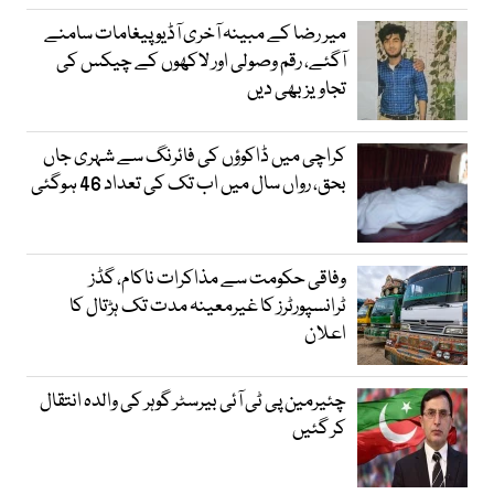
میر رضا کے مبینہ آخری آڈیو پیغامات سامنے
آگئے، رقم وصولی اور لاکھوں کے چیکس کی
تجاویز بھی دیں
کراچی میں ڈاکوؤں کی فائرنگ سے شہری جاں
بحق، رواں سال میں اب تک کی تعداد 46 ہوگئی
وفاقی حکومت سے مذاکرات ناکام، گڈز
ٹرانسپورٹرز کا غیرمعینہ مدت تک ہڑتال کا
اعلان
چئیرمین پی ٹی آئی بیرسٹر گوہر کی والدہ انتقال
کر گئیں