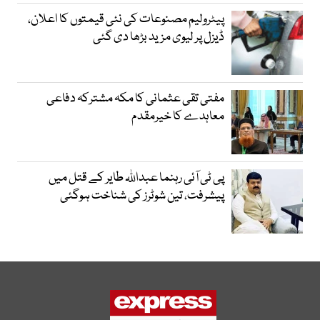
پیٹرولیم مصنوعات کی نئی قیمتوں کا اعلان،
ڈیزل پر لیوی مزید بڑھا دی گئی
مفتی تقی عثمانی کا مکہ مشترکہ دفاعی
معاہدے کا خیرمقدم
پی ٹی آئی رہنما عبداللہ طایر کے قتل میں
پیشرفت، تین شوٹرز کی شناخت ہوگئی