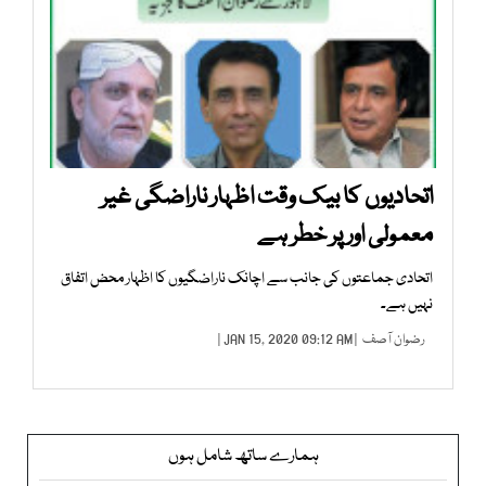
اتحادیوں کا بیک وقت اظہار ناراضگی غیر
معمولی اور پر خطر ہے
اتحادی جماعتوں کی جانب سے اچانک ناراضگیوں کا اظہار محض اتفاق
نہیں ہے۔
رضوان آصف
| JAN 15, 2020 09:12 AM |
ہمارے ساتھ شامل ہوں