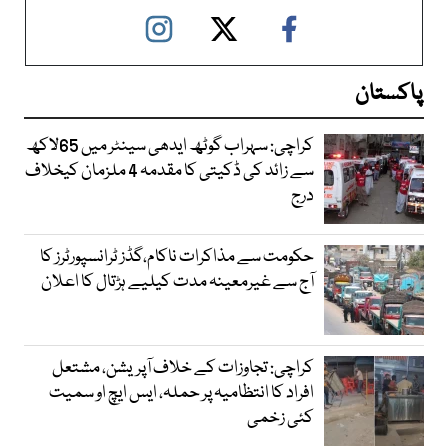
پاکستان
کراچی: سہراب گوٹھ ایدھی سینٹر میں 65لاکھ
سے زائد کی ڈکیتی کا مقدمہ 4 ملزمان کیخلاف
درج
حکومت سے مذاکرات ناکام،گڈز ٹرانسپورٹرز کا
آج سے غیرمعینہ مدت کیلیے ہڑتال کا اعلان
کراچی: تجاوزات کے خلاف آپریشن، مشتعل
افراد کا انتظامیہ پر حملہ، ایس ایچ او سمیت
کئی زخمی