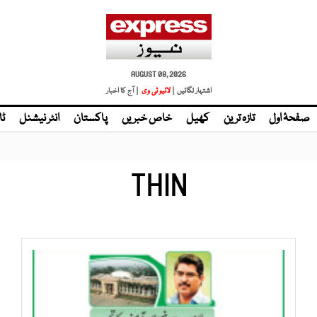
AUGUST 08, 2026
اشتہار لگائیں |
لائیو ٹی وی
| آج کا اخبار
صفحۂ اول
تازہ ترین
کھیل
خاص خبریں
پاکستان
انٹر نیشنل
ٹا
THIN