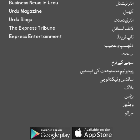
Business News in Urdu
انٹر نیشنل
Urdu Magazine
کھیل
Urdu Blogs
انٹرٹینمنٹ
The Express Tribune
لائف اسٹائل
Express Entertainment
ٹاپ ٹرینڈ
دلچسپ و عجیب
صحت
سونے کے نرخ
پیٹرولیم مصنوعات کی قیمتیں
سائنس و ٹیکنالوجی
بلاگ
بزنس
ویڈیوز
جرائم