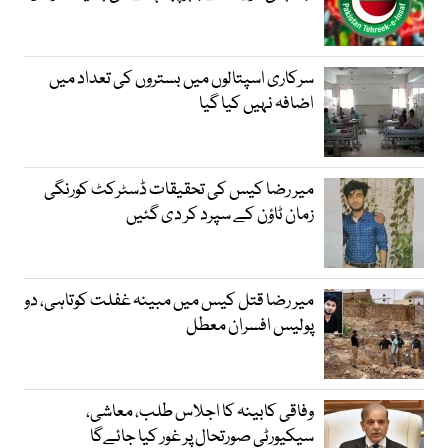
سرکاری اسپتالوں میں بستروں کی تعداد میں
اضافہ نہیں کیا گیا
میر رضا کیس کی تحقیقات ڈسٹرکٹ کورنگی
زمان ٹاؤن کے سپرد کر دی گئیں
میر رضا قتل کیس میں مبینہ غفلت کوتاہی، دو
پولیس افسران معطل
وفاقی کابینہ کا اجلاس طلب، معاشی،
سیکیورٹی صورتحال پر غور کیا جائےگا