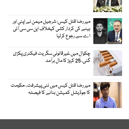
میر رضا قتل کیس: شرجیل میمن نے اپنی اور
بیٹے کی کردار کشی کیخلاف این سی سی آئی
اے سے رجوع کرلیا
چکوال میں غیرقانونی سگریٹ فیکٹری پکڑی
گئی، 25 کروڑ کا مال برآمد
میر رضا قتل کیس میں نئی پیشرفت، حکومت
کا جوڈیشل کمیشن بنانے کا فیصلہ