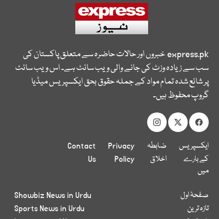
express.pk
خبروں اور حالات حاضرہ سے متعلق پاکستان کی
سب سے زیادہ وزٹ کی جانے والی ویب سائٹ ہے۔ اس ویب سائٹ
پر شائع شدہ تمام مواد کے جملہ حقوق بحق ایکسپریس میڈیا
گروپ محفوظ ہیں۔
ایکسپریس
ضابطہ
Privacy
Contact
کے بارے
اخلاق
Policy
Us
میں
صفحۂ اول
Showbiz News in Urdu
تازہ ترین
Sports News in Urdu