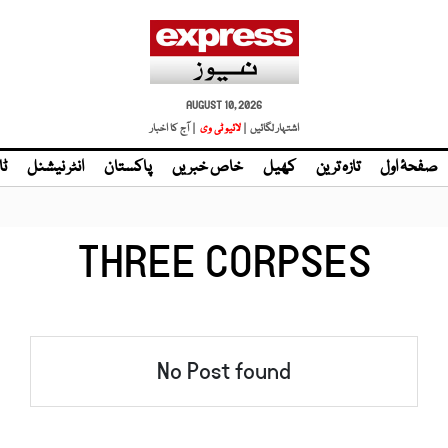
AUGUST 10, 2026
اشتہار لگائیں |
لائیو ٹی وی
| آج کا اخبار
صفحۂ اول
تازہ ترین
کھیل
خاص خبریں
پاکستان
انٹر نیشنل
ٹا
THREE CORPSES
No Post found