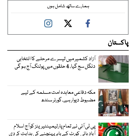
ہمارے ساتھ شامل ہوں
پاکستان
آزاد کشمیر میں تیسرے مرحلے کا انتخابی
دنگل سج گیا، 4 حلقوں میں پولنگ آج ہو گی
مکہ دفاعی معاہدہ امت مسلمہ کے لیے
مضبوط دیوار ہے، گورنر سندھ
پی ٹی آئی نے تمام پارلیمینٹیرینز کو آج اسلام
آباد ہائی کورٹ کے باہر پہنچنے کی ہدایت کر دی