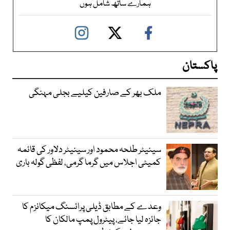
ہمارے ساتھ شامل ہوں
پاکستان
ملک بھر کے صارفین کیلیے بجلی مہنگی
سینیٹر طلحہ محمود اور سینیٹر دلاور کی قائمہ
کمیٹی اجلاس میں گرما گرمی، لفظی گولہ باری
وعدے کے مطابق ڈیلی پرائسنگ میکانزم کا
جائزہ لیا جائے، پیٹرول پمپ مالکان کا