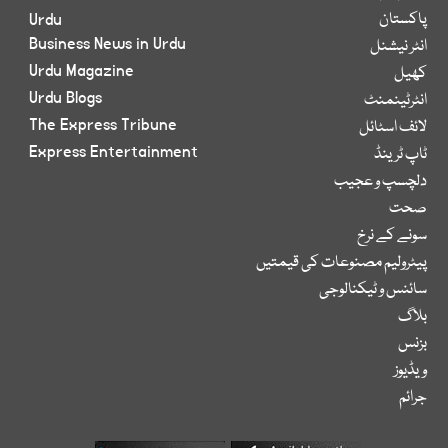
پاکستان
Urdu
Business News in Urdu
انٹر نیشنل
Urdu Magazine
کھیل
Urdu Blogs
انٹرٹینمنٹ
The Express Tribune
لائف اسٹائل
Express Entertainment
ٹاپ ٹرینڈ
دلچسپ و عجیب
صحت
سونے کے نرخ
پیٹرولیم مصنوعات کی قیمتیں
سائنس و ٹیکنالوجی
بلاگ
بزنس
ویڈیوز
جرائم