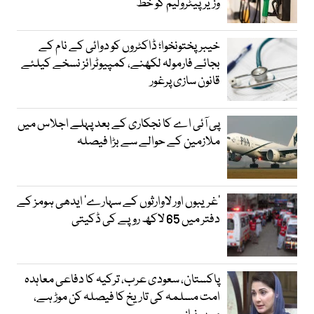
وزیرپیٹرولیم کو خط
خیبرپختونخوا؛ ڈاکٹروں کو دوائی کے نام کے
بجائے فارمولہ لکھنے، کمپیوٹرائز نسخے کیلئے
قانون سازی پرغور
پی آئی اے کا نجکاری کے بعد پہلے اجلاس میں
ملازمین کے حوالے سے بڑا فیصلہ
’غریبوں اور لاوارثوں کے سہارے‘ ایدھی ہومز کے
دفتر میں 65 لاکھ روپے کی ڈکیتی
پاکستان، سعودی عرب، ترکیہ کا دفاعی معاہدہ
امت مسلمہ کی تاریخ کا فیصلہ کن موڑ ہے،