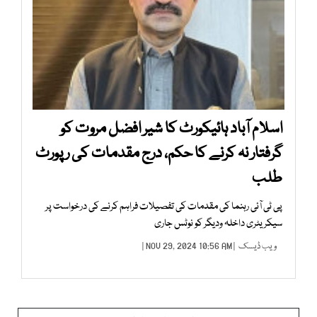
اسلام آباد ہائیکورٹ کا شیر افضل مروت کو
گرفتار نہ کرنے کا حکم، درج مقدمات کی رپورٹ
طلب
پی ٹی آئی رہنما کی مقدمات کی تفصیلات فراہم کرنے کی درخواست پر
سیکریٹری داخلہ ودیگر کو نوٹس جاری
ویب ڈیسک
| NOV 29, 2024 10:56 AM |