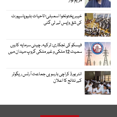
مریم نواز
خیبرپختونخوا اسمبلی؛ تاحیات بلیو پاسپورٹ
کی شق واپس لے لی گئی
فیسکو کی نجکاری: ترکیہ، چینی سرمایہ کاروں
سمیت 12 ملکی و غیر ملکی گروپ میدان میں
انٹر بورڈ کراچی بارہویں جماعت آرٹس ریگولر
کے نتائج کا اعلان