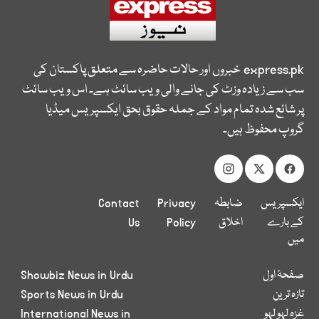
express.pk
خبروں اور حالات حاضرہ سے متعلق پاکستان کی
سب سے زیادہ وزٹ کی جانے والی ویب سائٹ ہے۔ اس ویب سائٹ
پر شائع شدہ تمام مواد کے جملہ حقوق بحق ایکسپریس میڈیا
گروپ محفوظ ہیں۔
ایکسپریس
ضابطہ
Privacy
Contact
کے بارے
اخلاق
Policy
Us
میں
صفحۂ اول
Showbiz News in Urdu
تازہ ترین
Sports News in Urdu
غزہ لہو لہو
International News in