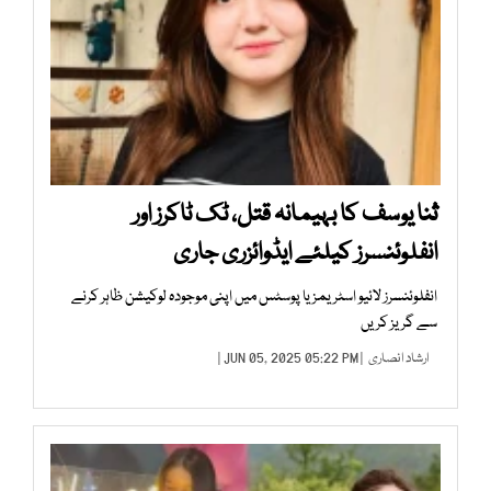
ثنا یوسف کا بہیمانہ قتل، ٹک ٹاکرز اور
انفلوئنسرز کیلئے ایڈوائزری جاری
انفلوئنسرز لائیو اسٹریمز یا پوسٹس میں اپنی موجودہ لوکیشن ظاہر کرنے
سے گریز کریں
ارشاد انصاری
| JUN 05, 2025 05:22 PM |