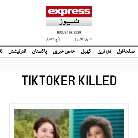
AUGUST 08, 2026
اشتہار لگائیں |
لائیو ٹی وی
| آج کا اخبار
صفحۂ اول
تازہ ترین
کھیل
خاص خبریں
پاکستان
انٹر نیشنل
ٹا
TIKTOKER KILLED