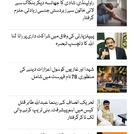
راولپنڈی: شادی کا جھانسہ دیکر بنکاک سے
لائی خاتون سے زبردستی جنسی زیادتی، ملزم
گرفتار
پیپلز پارٹی کی وفاق میں شراکت داری پر رانا ثنا
اللہ کا دلچسپ تبصرہ
شہدا اور غازیوں کو سول اعزازات دینے کی
منظوری، 78 نام فہرست میں شامل
تحریک انصاف کے رہنما عبداللہ طاہر قتل
کیس میں اہم پیشرفت، ہنی ٹریپ کرنے والی
ٹک ٹاکر گرفتار