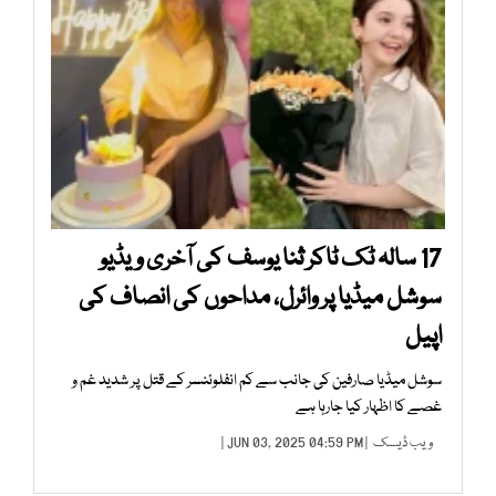
17 سالہ ٹک ٹاکر ثنا یوسف کی آخری ویڈیو
سوشل میڈیا پر وائرل، مداحوں کی انصاف کی
اپیل
سوشل میڈیا صارفین کی جانب سے کم انفلوئنسر کے قتل پر شدید غم و
غصے کا اظہار کیا جارہا ہے
ویب ڈیسک
| JUN 03, 2025 04:59 PM |