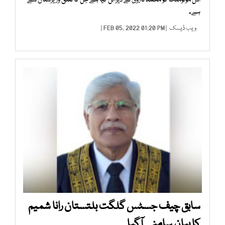
اس مونومنٹ کو محمد فاروق نے ڈیزائن کیا ہے جن کا تعلق وزیرستان سے
ہے۔
ویب ڈیسک
| FEB 05, 2022 01:20 PM |
سابق چیف جسٹس گلگت بلتستان رانا شمیم
کا بیان سامنے آگیا