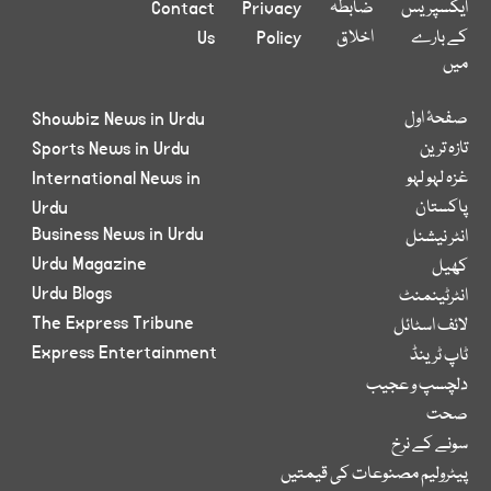
ایکسپریس
ضابطہ
Privacy
Contact
کے بارے
اخلاق
Policy
Us
میں
صفحۂ اول
Showbiz News in Urdu
تازہ ترین
Sports News in Urdu
غزہ لہو لہو
International News in
پاکستان
Urdu
Business News in Urdu
انٹر نیشنل
Urdu Magazine
کھیل
Urdu Blogs
انٹرٹینمنٹ
The Express Tribune
لائف اسٹائل
Express Entertainment
ٹاپ ٹرینڈ
دلچسپ و عجیب
صحت
سونے کے نرخ
پیٹرولیم مصنوعات کی قیمتیں