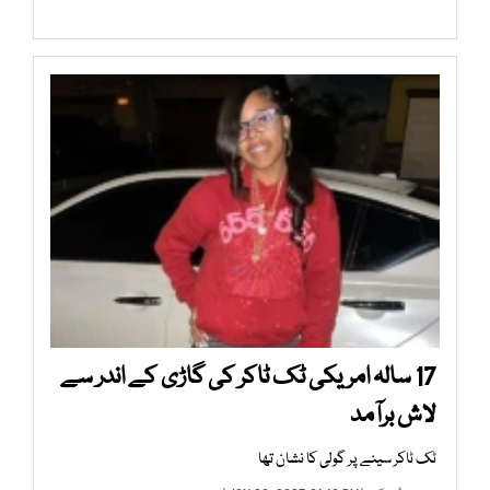
17 سالہ امریکی ٹک ٹاکر کی گاڑی کے اندر سے
لاش برآمد
ٹک ٹاکر سینے پر گولی کا نشان تھا