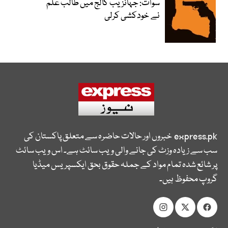
سوات: جہانزیب کالج میں طالب علم
نے خودکشی کرلی
express.pk
خبروں اور حالات حاضرہ سے متعلق پاکستان کی
سب سے زیادہ وزٹ کی جانے والی ویب سائٹ ہے۔ اس ویب سائٹ
پر شائع شدہ تمام مواد کے جملہ حقوق بحق ایکسپریس میڈیا
گروپ محفوظ ہیں۔