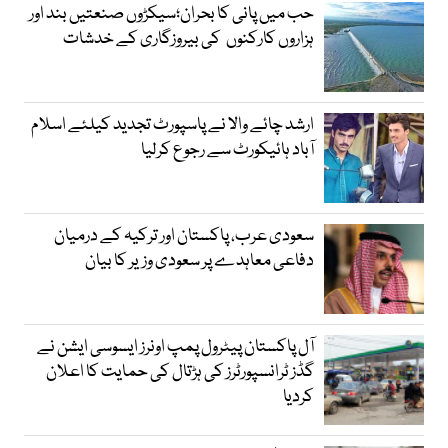
حب میں پانی کا بحران؛سیکڑوں صنعتیں بند اور
ہزاروں کارکنوں کی بیروزگاری کے خدشات
ارشد چائے والا نے پاسپورٹ تجدید کیلئے اسلام
آباد ہائیکورٹ سے رجوع کرلیا
سعودی عرب، پاکستان اور ترکیہ کے درمیان
دفاعی معاہدے پر سعودی وزیر کا بیان
آل پاکستان پیٹرول پمپ اونرز ایسوسی ایشن نے
گڈز ٹرانسپورٹرز کی ہڑتال کی حمایت کا اعلان
کردیا