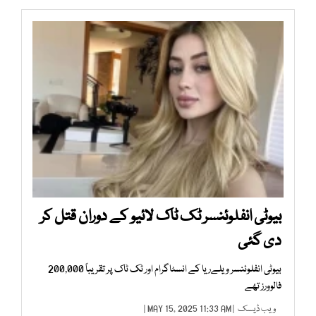
بیوٹی انفلوئنسر ٹک ٹاک لائیو کے دوران قتل کر
دی گئی
بیوٹی انفلوئنسر ویلےریا کے انسٹاگرام اور ٹک ٹاک پر تقریباً 200,000
فالوورز تھے
ویب ڈیسک
| MAY 15, 2025 11:33 AM |