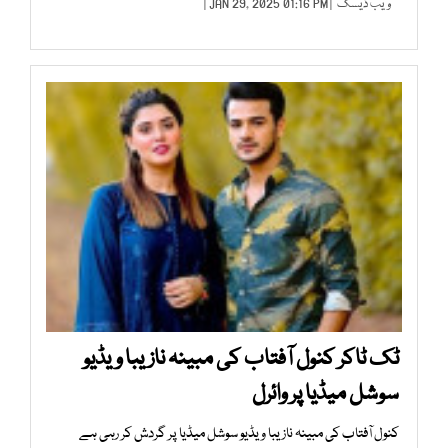
ویب ڈیسک
| JAN 29, 2025 01:16 PM |
ٹک ٹاکر کنول آفتاب کی مبینہ نازیبا ویڈیو
سوشل میڈیا پر وائرل
کنول آفتاب کی مبینہ نازیبا ویڈیو سوشل میڈیا پر گردش کر رہی ہے