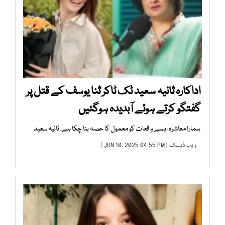
اداکارہ ثانیہ سعید ٹک ٹاکر ثنا یوسف کے قتل پر
گفتگو کرتے ہوئے آبدیدہ ہوگئیں
ہمارا معاشرہ ایسے واقعات کو معمول کا حصہ بنا چکا ہے، ثانیہ سعید
ویب ڈیسک
| JUN 10, 2025 04:55 PM |