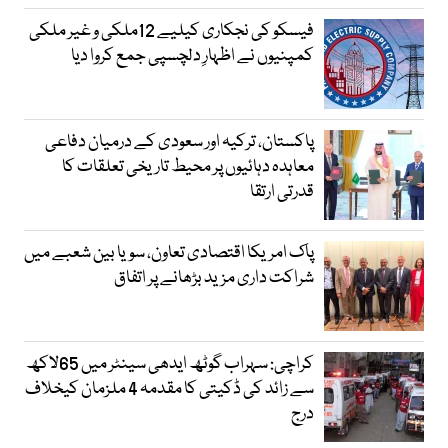
فیسکو کی نجکاری کیلیے 12ملکی و غیر ملکی
کمپنیوں نے اظہارِ دلچسپی جمع کروا دیا
پاکستان، ترکیہ اور سعودی کے درمیان دفاعی
معاہدہ دہائیوں پر محیط تاریخی تعلقات کا
قدرتی ارتقا
پاک امریکا اقتصادی تعاون، سویا بین شعبے میں
شراکت داری مزید بڑھانے پر اتفاق
کراچی: سہراب گوٹھ ایدھی سینٹر میں 65لاکھ
سے زائد کی ڈکیتی کا مقدمہ 4 ملزمان کیخلاف
درج