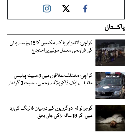
پاکستان
کراچی: لائنز ایریا کے مکینوں کا 15 روز سے پانی
کی فراہمی معطل ہونے پر احتجاج
کراچی: مختلف علاقوں میں 3 مبینہ پولیس
مقابلے، ایک ڈاکو ہلاک، زخمی سمیت 3 گرفتار
گوجرانوالہ: دو گروپوں کے درمیان فائرنگ کی زد
میں آکر 19 سالہ لڑکی جاں بحق