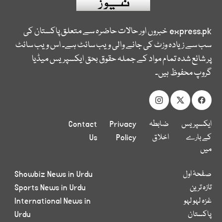
express.pk
خبروں اور حالات حاضرہ سے متعلق پاکستان کی
سب سے زیادہ وزٹ کی جانے والی ویب سائٹ ہے۔ اس ویب سائٹ
پر شائع شدہ تمام مواد کے جملہ حقوق بحق ایکسپریس میڈیا
گروپ محفوظ ہیں۔
ایکسپریس
ضابطہ
Privacy
Contact
کے بارے
اخلاق
Policy
Us
میں
صفحۂ اول
Showbiz News in Urdu
تازہ ترین
Sports News in Urdu
غزہ لہو لہو
International News in
پاکستان
Urdu