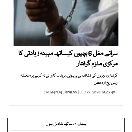
سرائے مغل 6 بچیوں کیساتھ مبینہ زیادتی کا
مرکزی ملزم گرفتار
گرفتاری بچیوں کی نشاندہی پر ہوئی، بروقت کاروائی نہ کرنے پر متعلقہ
ایس ایچ او معطل
NUMAINDA EXPRESS
| DEC 27, 2020 10:25 AM |
ہمارے ساتھ شامل ہوں