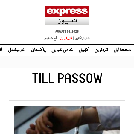
AUGUST 08, 2026
اشتہار لگائیں |
| آج کا اخبار
صفحۂ اول
تازہ ترین
کھیل
خاص خبریں
پاکستان
انٹر نیشنل
ٹا
TILL PASSOW