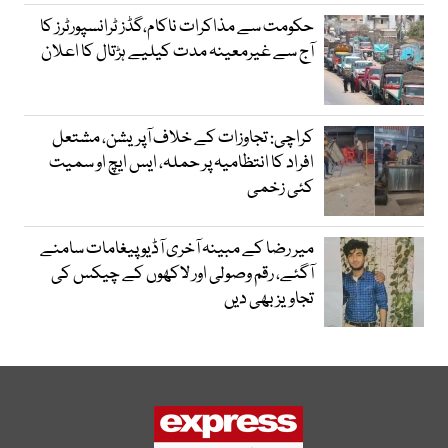
حکومت سے مذاکرات ناکام،گڈز ٹرانسپورٹرز کا
آج سے غیرمعینہ مدت کیلیے ہڑتال کا اعلان
کراچی: تجاوزات کے خلاف آپریشن، مشتعل
افراد کا انتظامیہ پر حملہ، ایس ایچ او سمیت
کئی زخمی
میر رضا کے مبینہ آخری آڈیو پیغامات سامنے
آگئے، رقم وصولی اور لاکھوں کے چیکس کی
تجاویز بھی دیں