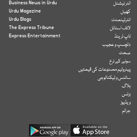
Business News in Urdu
انٹر نیشنل
Urdu Magazine
کھیل
Urdu Blogs
انٹرٹینمنٹ
The Express Tribune
لائف اسٹائل
Express Entertainment
ٹاپ ٹرینڈ
دلچسپ و عجیب
صحت
سونے کے نرخ
پیٹرولیم مصنوعات کی قیمتیں
سائنس و ٹیکنالوجی
بلاگ
بزنس
ویڈیوز
جرائم