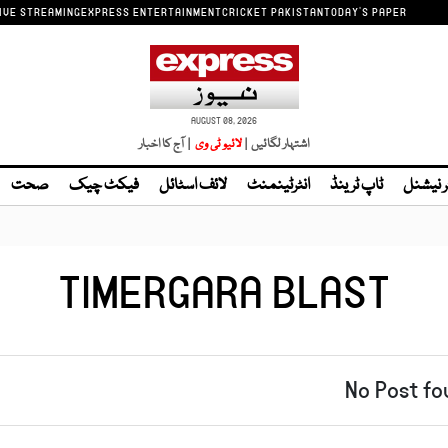
IVE STREAMING
EXPRESS ENTERTAINMENT
CRICKET PAKISTAN
TODAY'S PAPER
AUGUST 08, 2026
اشتہار لگائیں |
لائیو ٹی وی
| آج کا اخبار
ر نیشنل
ٹاپ ٹرینڈ
انٹرٹینمنٹ
لائف اسٹائل
فیکٹ چیک
صحت
TIMERGARA BLAST
No Post fo