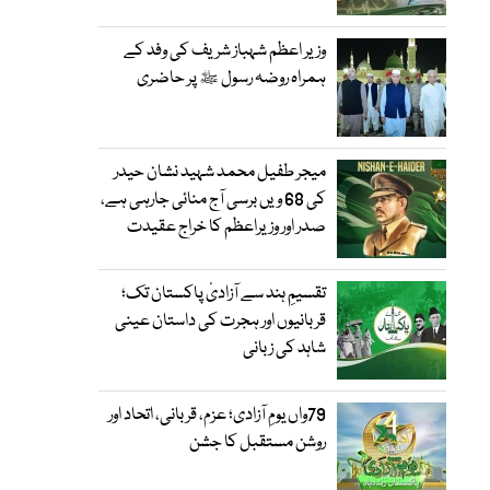
وزیر اعظم شہباز شریف کی وفد کے
ہمراہ روضہ رسول ﷺ پر حاضری
میجر طفیل محمد شہید نشان حیدر
کی 68 ویں برسی آج منائی جارہی ہے،
صدر اور وزیراعظم کا خراج عقیدت
تقسیمِ ہند سے آزادیٔ پاکستان تک؛
قربانیوں اور ہجرت کی داستان عینی
شاہد کی زبانی
79واں یومِ آزادی؛ عزم، قربانی، اتحاد اور
روشن مستقبل کا جشن