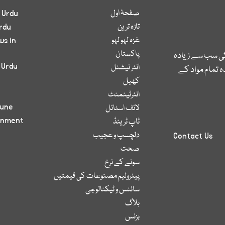
صفحۂ اول
 Urdu
تازہ ترین
rdu
غزہ لہو لہو
ws in
پاکستان
کی سب سے زیادہ
 Urdu
انٹر نیشنل
 تمام مواد کے
کھیل
انٹرٹینمنٹ
bune
لائف اسٹائل
inment
ٹاپ ٹرینڈ
دلچسپ و عجیب
Contact Us
صحت
سونے کے نرخ
پیٹرولیم مصنوعات کی قیمتیں
سائنس و ٹیکنالوجی
بلاگ
بزنس