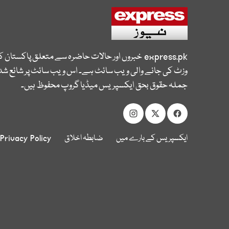
express.pk
خبروں اور حالات حاضرہ سے متعلق پاکستان 
وزٹ کی جانے والی ویب سائٹ ہے۔ اس ویب سائٹ پر شائع شدہ
جملہ حقوق بحق ایکسپریس میڈیا گروپ محفوظ ہیں۔
ایکسپریس کے بارے میں
ضابطہ اخلاق
Privacy Policy