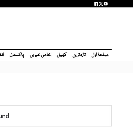
صفحۂ اول
تازہ ترین
کھیل
خاص خبریں
پاکستان
انٹ
und