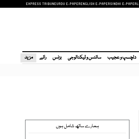
EXPRESS TRIBUNE
URDU E-PAPER
ENGLISH E-PAPER
SINDHI E-PAPER
L
دلچسپ و عجیب
سائنس و ٹیکنالوجی
بزنس
رائے
مزید
ہمارے ساتھ شامل ہوں