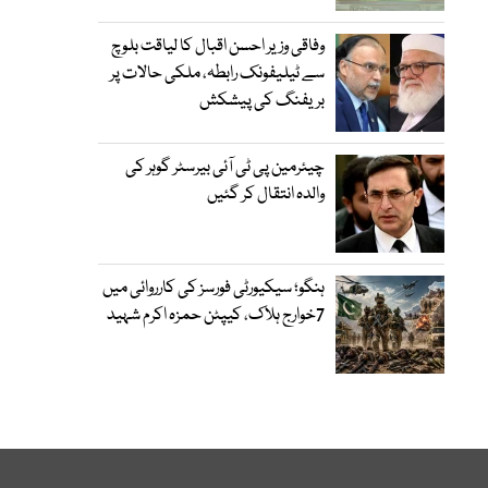
وفاقی وزیر احسن اقبال کا لیاقت بلوچ
سے ٹیلیفونک رابطہ، ملکی حالات پر
بریفنگ کی پیشکش
چیئرمین پی ٹی آئی بیرسٹر گوہر کی
والدہ انتقال کر گئیں
ہنگو؛ سیکیورٹی فورسز کی کارروائی میں
7خوارج ہلاک، کیپٹن حمزہ اکرم شہید