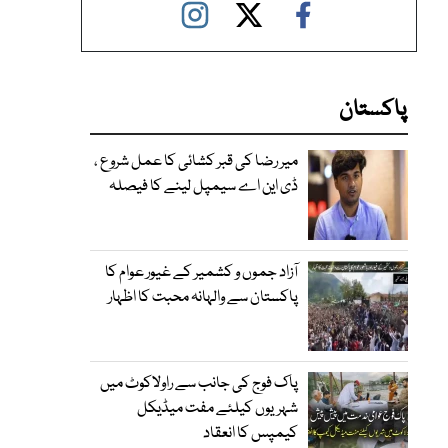
پاکستان
میر رضا کی قبر کشائی کا عمل شروع ،
ڈی این اے سیمپل لینے کا فیصلہ
آزاد جموں و کشمیر کے غیور عوام کا
پاکستان سے والہانہ محبت کا اظہار
پاک فوج کی جانب سے راولاکوٹ میں
شہریوں کیلئے مفت میڈیکل
کیمپس کا انعقاد