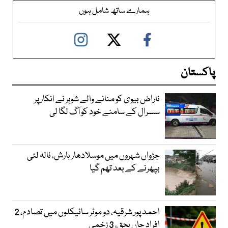
ہمارے ساتھ شامل ہوں
پاکستان
ناراض بیوی کو منانے والے شوہر نے انکار پر
سسرال کے سامنے خود کو آگ لگا لی
جڑواں شہروں میں موسلادھار بارش، نالہ لئی
بپھرنے کے بعد تھم گیا
احمد پور شرقیہ، دو موٹر سائیکلوں میں تصادم، 2
افراد جاں بحق، 3 زخمی