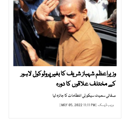
وزیراعظم شہباز شریف کا بغیر پروٹوکول لاہور
کے مختلف علاقوں کا دورہ
صفائی سمیت سیکورٹی انتظامات کا جائزہ لیا
ویب ڈیسک
| MAY 05, 2022 11:11 PM |