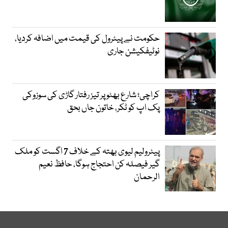
حکومت نے پیٹرول کی قیمت میں اضافہ کردیا،
نوٹیفکیشن جاری
کراچی؛ شارع بھٹو پر تیز رفتار گاڑی کی سوزوکی
پک اپ کو ٹکر، خاتون جاں بحق
پیٹرولیم لیوی بھتہ کے خلاف 7 اگست کو ملک
گیر فیصلہ کن احتجاج ہوگا، حافظ نعیم
الرحمان