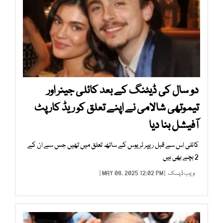
دو سال کی ڈیٹنگ کے بعد کائلی جینر اور
تیموتھی شالامی نے اپنے تعلق کو ریڈ کارپٹ
آفیشل بنا دیا
کائلی اس سے قبل ریپر ٹریوس کے ساتھ تعلق میں تھیں جس سے ان کے
2 بچے بھی ہیں
ویب ڈیسک
| MAY 08, 2025 12:02 PM |