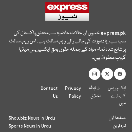
express.pk
خبروں اور حالات حاضرہ سے متعلق پاکستان کی
سب سے زیادہ وزٹ کی جانے والی ویب سائٹ ہے۔ اس ویب سائٹ
پر شائع شدہ تمام مواد کے جملہ حقوق بحق ایکسپریس میڈیا
گروپ محفوظ ہیں۔
ایکسپریس
ضابطہ
Privacy
Contact
کے بارے
اخلاق
Policy
Us
میں
صفحۂ اول
Showbiz News in Urdu
تازہ ترین
Sports News in Urdu