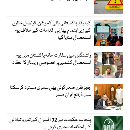
کینیڈا، پاکستانی ہائی کمیشن، قونصل خانوں
کے زیر اہتمام بھارتی اقدامات کے خلاف یوم
استحصال منایا گیا
واشنگٹن میں سفارت خانہ پاکستان میں یوم
استحصال کشمیر پر خصوصی ویبنار کا انعقاد
ججز تقرر، صدر کوئی بھی سمری مسترد کر سکتا
ہے، ذرائع ایوان صدر
پنجاب حکومت نے 32 افسران کے تقرر و تبادلوں
کے احکامات جاری کر دیے