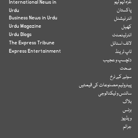
غزہ لہو لہو
International News in
پاکستان
Urdu
Business News in Urdu
انٹر نیشنل
Urdu Magazine
کھیل
Urdu Blogs
انٹرٹینمنٹ
The Express Tribune
لائف اسٹائل
Express Entertainment
ٹاپ ٹرینڈ
دلچسپ و عجیب
صحت
سونے کے نرخ
پیٹرولیم مصنوعات کی قیمتیں
سائنس و ٹیکنالوجی
بلاگ
بزنس
ویڈیوز
جرائم