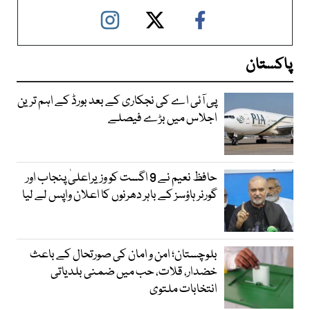
پاکستان
پی آئی اے کی نجکاری کے بعد بورڈ کے اہم ترین
اجلاس میں بڑے فیصلے
حافظ نعیم نے 9 اگست کو وزیراعلیٰ پنجاب اور
گورنر ہاؤسز کے باہر دھرنوں کا اعلان واپس لے لیا
بلوچستان؛ امن و امان کی صورتحال کے باعث
خضدار، قلات، حب میں ضمنی بلدیاتی
انتخابات ملتوی