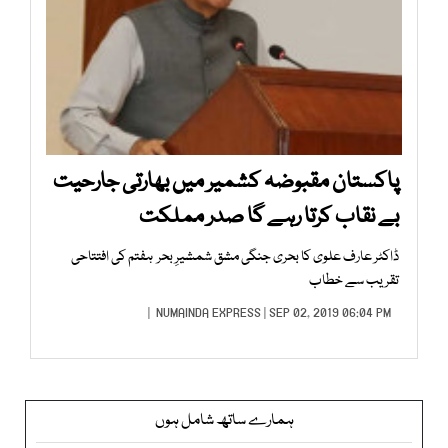
پاکستان مقبوضہ کشمیر میں بھارتی جارحیت
بے نقاب کرتا رہے گا صدر مملکت
ڈاکٹر عارف علوی کا بحری جنگی مشق شمشیرِ بحر ہفتم کی افتتاحی
تقریب سے خطاب
NUMAINDA EXPRESS
| SEP 02, 2019 06:04 PM |
ہمارے ساتھ شامل ہوں