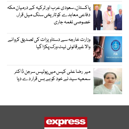
پاکستان، سعودی عرب اور ترکیہ کے درمیان مکہ
دفاعی معاہدے کو تاریخی سنگ میل قرار،
خصوصی نغمہ جاری
وزارت خارجہ سے دستاویزات کی تصدیق کروانے
والا غیرقانونی نیٹ ورک پکڑا گیا
میر رضا علی کیس میں پولیس سرجن ڈاکٹر
سمعیہ سید نے خود کو بے بس قرار دے دیا