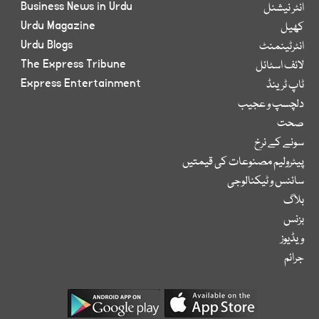
Business News in Urdu
انٹر نیشنل
Urdu Magazine
کھیل
Urdu Blogs
انٹرٹینمنٹ
The Express Tribune
لائف اسٹائل
Express Entertainment
ٹاپ ٹرینڈ
دلچسپ و عجیب
صحت
سونے کے نرخ
پیٹرولیم مصنوعات کی قیمتیں
سائنس و ٹیکنالوجی
بلاگ
بزنس
ویڈیوز
جرائم