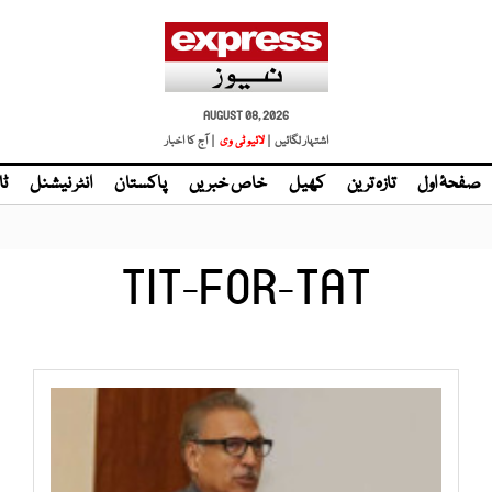
AUGUST 08, 2026
اشتہار لگائیں |
| آج کا اخبار
صفحۂ اول
تازہ ترین
کھیل
خاص خبریں
پاکستان
انٹر نیشنل
ٹا
TIT-FOR-TAT