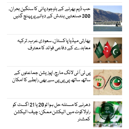
حب ڈیم بھرنے کے باوجود پانی کا سنگین بحران،
300 صنعتیں بندش کے دہانے پر پہنچ گئیں
بھارتی میڈیا پاکستان، سعودی عرب، ترکیہ
معاہدے کے دفاعی فوائد کا معترف
پی ٹی آئی لانگ مارچ، اپوزیشن جماعتوں کے
ساتھ ساتھ پی پی پی سے بھی رابطے کا امکان
دھرنے کا مسئلہ حل ہوا تو 20 یا 21 اگست کو
راولاکوٹ میں الیکشن ممکن: چیف الیکشن
کمشنر