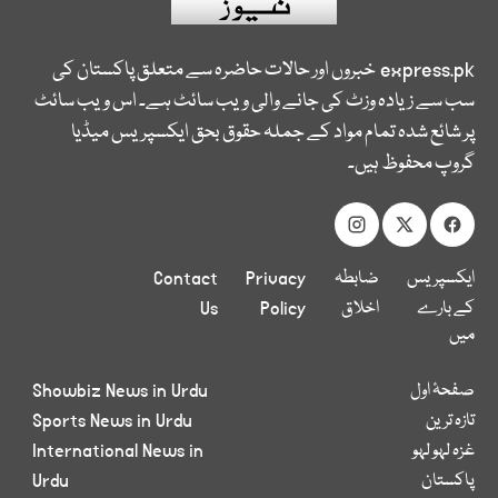
express.pk
خبروں اور حالات حاضرہ سے متعلق پاکستان کی
سب سے زیادہ وزٹ کی جانے والی ویب سائٹ ہے۔ اس ویب سائٹ
پر شائع شدہ تمام مواد کے جملہ حقوق بحق ایکسپریس میڈیا
گروپ محفوظ ہیں۔
ایکسپریس
ضابطہ
Privacy
Contact
کے بارے
اخلاق
Policy
Us
میں
صفحۂ اول
Showbiz News in Urdu
تازہ ترین
Sports News in Urdu
غزہ لہو لہو
International News in
پاکستان
Urdu