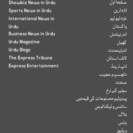
صفحۂ اول
Showbiz News in Urdu
تازہ ترین
Sports News in Urdu
غزہ لہو لہو
International News in
پاکستان
Urdu
Business News in Urdu
انٹر نیشنل
Urdu Magazine
کھیل
Urdu Blogs
انٹرٹینمنٹ
The Express Tribune
لائف اسٹائل
Express Entertainment
ٹاپ ٹرینڈ
دلچسپ و عجیب
صحت
سونے کے نرخ
پیٹرولیم مصنوعات کی قیمتیں
سائنس و ٹیکنالوجی
بلاگ
بزنس
ویڈیوز