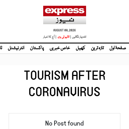
AUGUST 08, 2026
اشتہار لگائیں |
لائیو ٹی وی
| آج کا اخبار
صفحۂ اول
تازہ ترین
کھیل
خاص خبریں
پاکستان
انٹر نیشنل
ٹا
TOURISM AFTER
CORONAVIRUS
No Post found