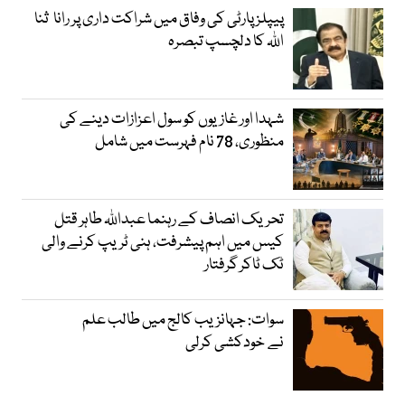
پیپلز پارٹی کی وفاق میں شراکت داری پر رانا ثنا
اللہ کا دلچسپ تبصرہ
شہدا اور غازیوں کو سول اعزازات دینے کی
منظوری، 78 نام فہرست میں شامل
تحریک انصاف کے رہنما عبداللہ طاہر قتل
کیس میں اہم پیشرفت، ہنی ٹریپ کرنے والی
ٹک ٹاکر گرفتار
سوات: جہانزیب کالج میں طالب علم
نے خودکشی کرلی