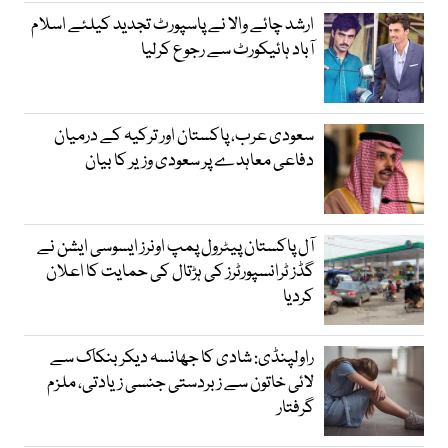
ارشد چائے والا نے پاسپورٹ تجدید کیلئے اسلام
آباد ہائیکورٹ سے رجوع کرلیا
سعودی عرب، پاکستان اور ترکیہ کے درمیان
دفاعی معاہدے پر سعودی وزیر کا بیان
آل پاکستان پیٹرول پمپ اونرز ایسوسی ایشن نے
گڈز ٹرانسپورٹرز کی ہڑتال کی حمایت کا اعلان
کردیا
راولپنڈی: شادی کا جھانسہ دیکر بنکاک سے
لائی خاتون سے زبردستی جنسی زیادتی، ملزم
گرفتار