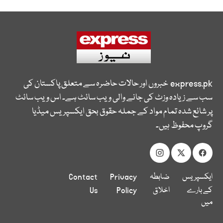
express.pk
خبروں اور حالات حاضرہ سے متعلق پاکستان کی
سب سے زیادہ وزٹ کی جانے والی ویب سائٹ ہے۔ اس ویب سائٹ
پر شائع شدہ تمام مواد کے جملہ حقوق بحق ایکسپریس میڈیا
گروپ محفوظ ہیں۔
ایکسپریس
ضابطہ
Privacy
Contact
کے بارے
اخلاق
Policy
Us
میں