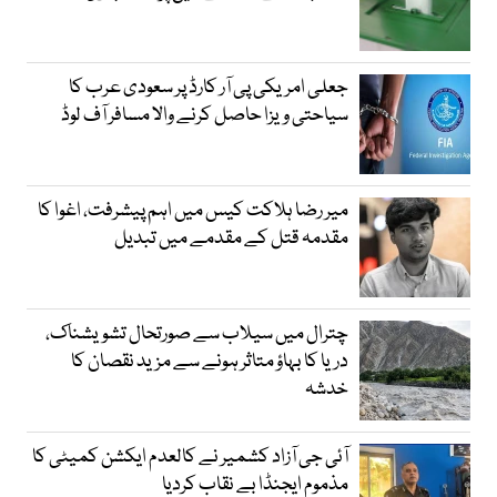
جعلی امریکی پی آر کارڈ پر سعودی عرب کا
سیاحتی ویزا حاصل کرنے والا مسافر آف لوڈ
میر رضا ہلاکت کیس میں اہم پیشرفت، اغوا کا
مقدمہ قتل کے مقدمے میں تبدیل
چترال میں سیلاب سے صورتحال تشویشناک،
دریا کا بہاؤ متاثر ہونے سے مزید نقصان کا
خدشہ
آئی جی آزاد کشمیر نے کالعدم ایکشن کمیٹی کا
مذموم ایجنڈا بے نقاب کردیا