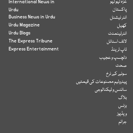
غزہ لہو لہو
International News in
پاکستان
Urdu
Business News in Urdu
انٹر نیشنل
Urdu Magazine
کھیل
Urdu Blogs
انٹرٹینمنٹ
The Express Tribune
لائف اسٹائل
Express Entertainment
ٹاپ ٹرینڈ
دلچسپ و عجیب
صحت
سونے کے نرخ
پیٹرولیم مصنوعات کی قیمتیں
سائنس و ٹیکنالوجی
بلاگ
بزنس
ویڈیوز
جرائم