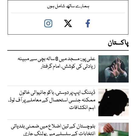
ہمارے ساتھ شامل ہوں
پاکستان
علی پور: مسجد میں 8 سالہ بچی سے مبینہ
زیادتی کی کوشش، امام گرفتار
ڈیٹنگ ایپ پر دوستی، باکو جانیوالی خاتون
ممکنہ جنسی استحصال کے معاملے پر آف لوڈ،
اہم انکشافات
بلوچستان کے تین اضلاع میں ضمنی بلدیاتی
انتخابات کے سلسلے میں پولنگ جاری