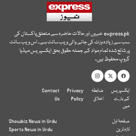
express.pk
خبروں اور حالات حاضرہ سے متعلق پاکستان کی
سب سے زیادہ وزٹ کی جانے والی ویب سائٹ ہے۔ اس ویب سائٹ
پر شائع شدہ تمام مواد کے جملہ حقوق بحق ایکسپریس میڈیا
گروپ محفوظ ہیں۔
ایکسپریس
ضابطہ
Privacy
Contact
کے بارے
اخلاق
Policy
Us
میں
صفحۂ اول
Showbiz News in Urdu
تازہ ترین
Sports News in Urdu