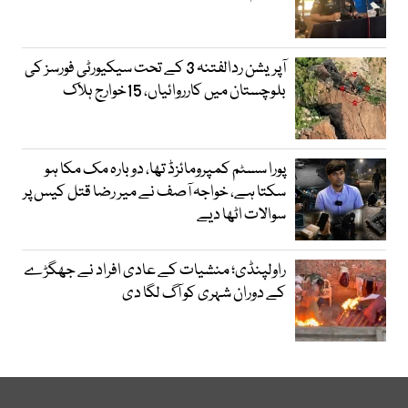
آپریشن ردالفتنہ 3 کے تحت سیکیورٹی فورسز کی
بلوچستان میں کارروائیاں، 15خوارج ہلاک
پورا سسٹم کمپرومائزڈ تھا، دوبارہ مک مکا ہو
سکتا ہے، خواجہ آصف نے میر رضا قتل کیس پر
سوالات اٹھا دیے
راولپنڈی؛ منشیات کے عادی افراد نے جھگڑے
کے دوران شہری کو آگ لگا دی