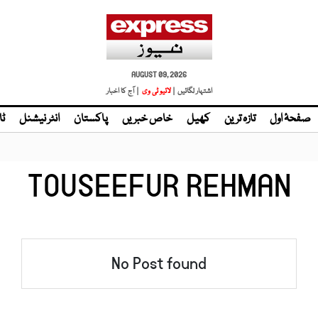
AUGUST 09, 2026
اشتہار لگائیں |
لائیو ٹی وی
| آج کا اخبار
صفحۂ اول
تازہ ترین
کھیل
خاص خبریں
پاکستان
انٹر نیشنل
ٹا
TOUSEEFUR REHMAN
No Post found