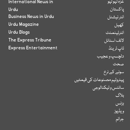
غزہ لہو لہو
International News in
پاکستان
Urdu
Business News in Urdu
انٹر نیشنل
Urdu Magazine
کھیل
Urdu Blogs
انٹرٹینمنٹ
The Express Tribune
لائف اسٹائل
Express Entertainment
ٹاپ ٹرینڈ
دلچسپ و عجیب
صحت
سونے کے نرخ
پیٹرولیم مصنوعات کی قیمتیں
سائنس و ٹیکنالوجی
بلاگ
بزنس
ویڈیوز
جرائم