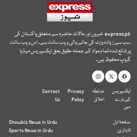
express.pk
خبروں اور حالات حاضرہ سے متعلق پاکستان کی
سب سے زیادہ وزٹ کی جانے والی ویب سائٹ ہے۔ اس ویب سائٹ
پر شائع شدہ تمام مواد کے جملہ حقوق بحق ایکسپریس میڈیا
گروپ محفوظ ہیں۔
ایکسپریس
ضابطہ
Privacy
Contact
کے بارے
اخلاق
Policy
Us
میں
صفحۂ اول
Showbiz News in Urdu
تازہ ترین
Sports News in Urdu