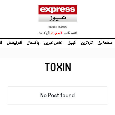
AUGUST 10, 2026
اشتہار لگائیں |
| آج کا اخبار
صفحۂ اول
تازہ ترین
کھیل
خاص خبریں
پاکستان
انٹر نیشنل
ٹا
TOXIN
No Post found