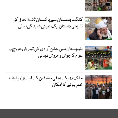
گلگت بلتستان سے پاکستان تک؛ الحاق کی
تاریخی داستان ایک عینی شاہد کی زبانی
بلوچستان میں جشنِ آزادی کی تیاریاں عروج پر،
عوام کا جوش و خروش دیدنی
ملک بھر کے بجلی صارفین کے لیے بڑا ریلیف
ختم ہونے کا امکان