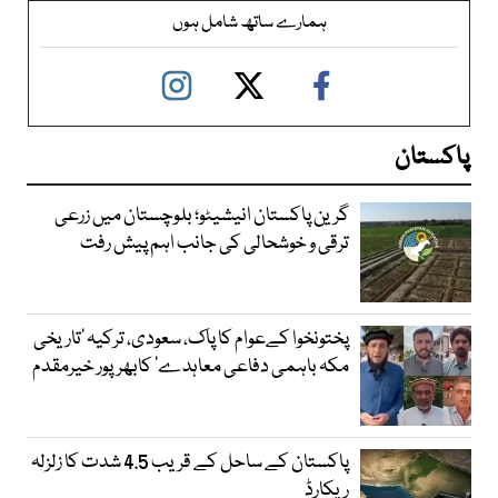
ہمارے ساتھ شامل ہوں
پاکستان
گرین پاکستان انیشیٹو؛ بلوچستان میں زرعی
ترقی و خوشحالی کی جانب اہم پیش رفت
پختونخوا کےعوام کا پاک، سعودی، ترکیہ ’تاریخی
مکہ باہمی دفاعی معاہدے‘ کابھرپور خیرمقدم
پاکستان کے ساحل کے قریب 4.5 شدت کا زلزلہ
ریکارڈ