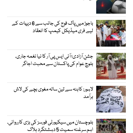
باجوڑ میں پاک فوج کی جانب سے 6 دیہات کے
لیے فری میڈیکل کیمپ کا انعقاد
جشنِ آزادی؛ آئی ایس پی آر کا نیا نغمہ جاری،
بلوچ عوام کی پاکستان سے محبت اجاگر
لاہور: کاہنہ سے تین سالہ مغوی بچے کی لاش
برآمد
بلوچستان میں سیکیورٹی فورسز کی بڑی کارروائی،
اہم سرغنہ سمیت 5 دہشتگرد ہلاک