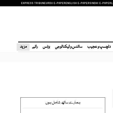
EXPRESS TRIBUNE
URDU E-PAPER
ENGLISH E-PAPER
SINDHI E-PAPER
L
دلچسپ و عجیب
سائنس و ٹیکنالوجی
بزنس
رائے
مزید
ہمارے ساتھ شامل ہوں