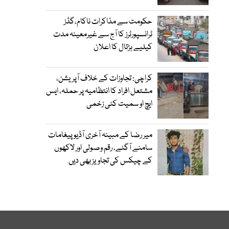
حکومت سے مذاکرات ناکام،گڈز
ٹرانسپورٹرز کا آج سے غیرمعینہ مدت
کیلیے ہڑتال کا اعلان
کراچی: تجاوزات کے خلاف آپریشن،
مشتعل افراد کا انتظامیہ پر حملہ، ایس
ایچ او سمیت کئی زخمی
میر رضا کے مبینہ آخری آڈیو پیغامات
سامنے آگئے، رقم وصولی اور لاکھوں
کے چیکس کی تجاویز بھی دیں