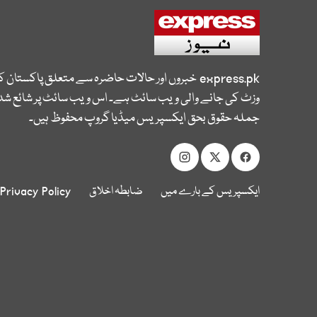
express.pk
خبروں اور حالات حاضرہ سے متعلق پاکستان 
وزٹ کی جانے والی ویب سائٹ ہے۔ اس ویب سائٹ پر شائع شدہ
جملہ حقوق بحق ایکسپریس میڈیا گروپ محفوظ ہیں۔
ایکسپریس کے بارے میں
ضابطہ اخلاق
Privacy Policy