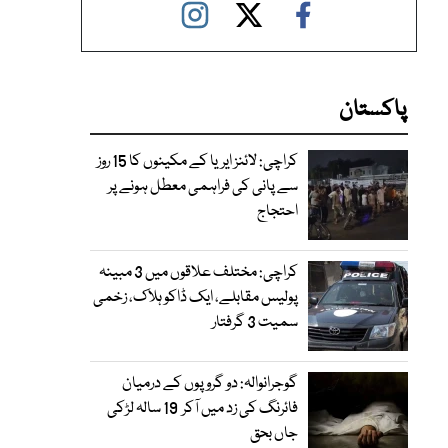
پاکستان
کراچی: لائنز ایریا کے مکینوں کا 15 روز
سے پانی کی فراہمی معطل ہونے پر
احتجاج
کراچی: مختلف علاقوں میں 3 مبینہ
پولیس مقابلے، ایک ڈاکو ہلاک، زخمی
سمیت 3 گرفتار
گوجرانوالہ: دو گروپوں کے درمیان
فائرنگ کی زد میں آکر 19 سالہ لڑکی
جاں بحق