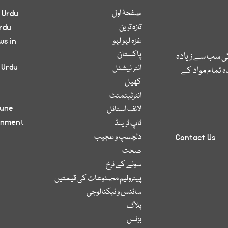
صفحۂ اول
 Urdu
تازہ ترین
rdu
غزہ لہو لہو
ws in
پاکستان
کی سب سے زیادہ
 Urdu
انٹر نیشنل
 تمام مواد کے
کھیل
انٹرٹینمنٹ
bune
لائف اسٹائل
inment
ٹاپ ٹرینڈ
دلچسپ و عجیب
Contact Us
صحت
سونے کے نرخ
پیٹرولیم مصنوعات کی قیمتیں
سائنس و ٹیکنالوجی
بلاگ
بزنس