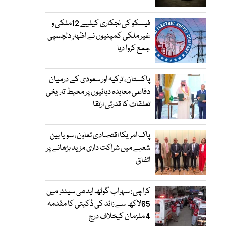
فیسکو کی نجکاری کیلیے 12ملکی و
غیر ملکی کمپنیوں نے اظہارِ دلچسپی
جمع کروا دیا
پاکستان، ترکیہ اور سعودی کے درمیان
دفاعی معاہدہ دہائیوں پر محیط تاریخی
تعلقات کا قدرتی ارتقا
پاک امریکا اقتصادی تعاون، سویا بین
شعبے میں شراکت داری مزید بڑھانے پر
اتفاق
کراچی: سہراب گوٹھ ایدھی سینٹر میں
65لاکھ سے زائد کی ڈکیتی کا مقدمہ
4 ملزمان کیخلاف درج