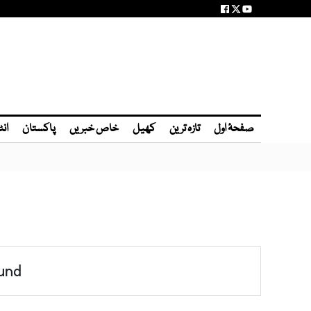
صفحۂ اول
تازہ ترین
کھیل
خاص خبریں
پاکستان
انٹ
und