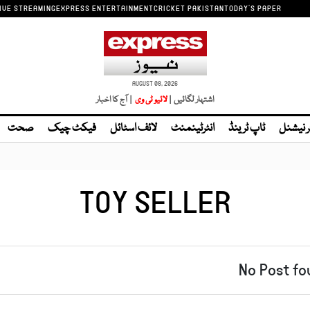
IVE STREAMING
EXPRESS ENTERTAINMENT
CRICKET PAKISTAN
TODAY'S PAPER
AUGUST 08, 2026
اشتہار لگائیں |
| آج کا اخبار
ر نیشنل
ٹاپ ٹرینڈ
انٹرٹینمنٹ
لائف اسٹائل
فیکٹ چیک
صحت
TOY SELLER
No Post fo