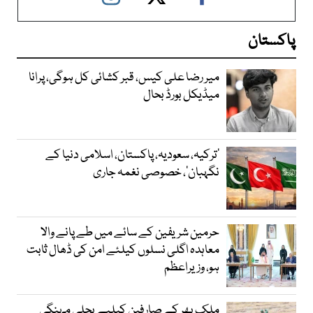
پاکستان
میر رضا علی کیس، قبر کشائی کل ہوگی، پرانا
میڈیکل بورڈ بحال
‘ترکیہ، سعودیہ، پاکستان، اسلامی دنیا کے
نگہبان’، خصوصی نغمہ جاری
حرمین شریفین کے سائے میں طے پانے والا
معاہدہ اگلی نسلوں کیلئے امن کی ڈھال ثابت
ہو، وزیراعظم
ملک بھر کے صارفین کیلیے بجلی مہنگی