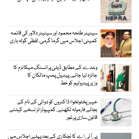
سینیٹر طلحہ محمود اور سینیٹر دلاور کی قائمہ
کمیٹی اجلاس میں گرما گرمی، لفظی گولہ باری
وعدے کے مطابق ڈیلی پرائسنگ میکانزم کا
جائزہ لیا جائے، پیٹرول پمپ مالکان کا
وزیرپیٹرولیم کو خط
خیبرپختونخوا؛ ڈاکٹروں کو دوائی کے نام کے
بجائے فارمولہ لکھنے، کمپیوٹرائز نسخے کیلئے
قانون سازی پرغور
پی آئی اے کا نجکاری کے بعد پہلے اجلاس میں