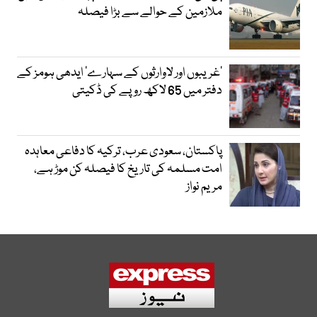
ملازمین کے حوالے سے بڑا فیصلہ
’غریبوں اور لاوارثوں کے سہارے‘ ایدھی ہومز کے
دفتر میں 65 لاکھ روپے کی ڈکیتی
پاکستان، سعودی عرب، ترکیہ کا دفاعی معاہدہ
امت مسلمہ کی تاریخ کا فیصلہ کن موڑ ہے،
مریم نواز