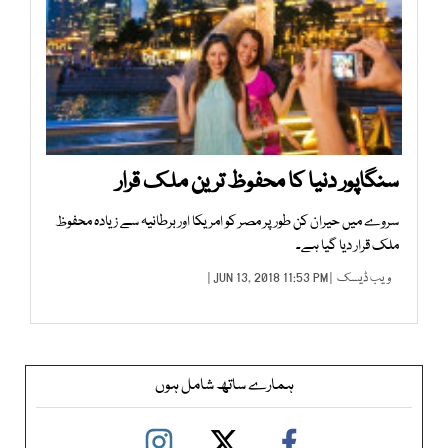
سنگاپور دنیا کا محفوظ ترین ملک قرار
سروے میں حیران کن طور پر مصر کو امریکا اور برطانیہ سے زیادہ محفوظ
ملک قرار دیا گیا ہے۔
ویب ڈیسک
| JUN 13, 2018 11:53 PM |
ہمارے ساتھ شامل ہوں