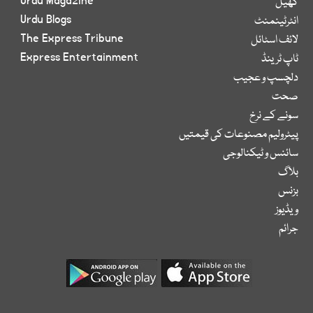
Urdu Magazine
کھیل
Urdu Blogs
انٹرٹینمنٹ
The Express Tribune
لائف اسٹائل
Express Entertainment
ٹاپ ٹرینڈ
دلچسپ و عجیب
صحت
سونے کے نرخ
پیٹرولیم مصنوعات کی قیمتیں
سائنس و ٹیکنالوجی
بلاگ
بزنس
ویڈیوز
جرائم