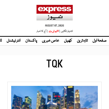
AUGUST 07, 2026
اشتہار لگائیں |
لائیو ٹی وی
| آج کا اخبار
صفحۂ اول
تازہ ترین
کھیل
خاص خبریں
پاکستان
انٹر نیشنل
ٹا
TQK