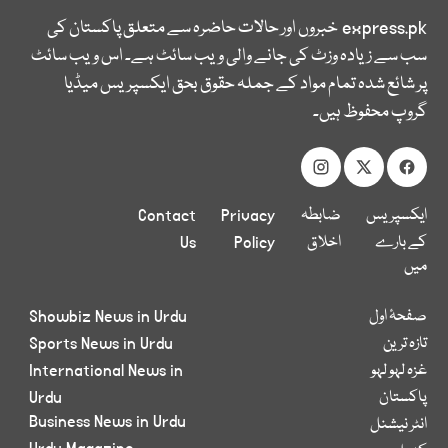
express.pk
خبروں اور حالات حاضرہ سے متعلق پاکستان کی
سب سے زیادہ وزٹ کی جانے والی ویب سائٹ ہے۔ اس ویب سائٹ
پر شائع شدہ تمام مواد کے جملہ حقوق بحق ایکسپریس میڈیا
گروپ محفوظ ہیں۔
ایکسپریس
ضابطہ
Privacy
Contact
کے بارے
اخلاق
Policy
Us
میں
صفحۂ اول
Showbiz News in Urdu
تازہ ترین
Sports News in Urdu
غزہ لہو لہو
International News in
پاکستان
Urdu
Business News in Urdu
انٹر نیشنل