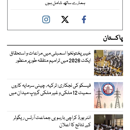
ہمارے ساتھ شامل ہوں
پاکستان
خیبرپختونخوا اسمبلی میں مراعات و استحقاق
ایکٹ 2026 میں ترامیم متفقہ طور پر منظور
فیسکو کی نجکاری: ترکیہ، چینی سرمایہ کاروں
سمیت 12 ملکی و غیر ملکی گروپ میدان میں
انٹر بورڈ کراچی بارہویں جماعت آرٹس ریگولر
کے نتائج کا اعلان