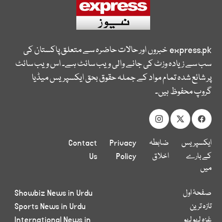
express.pk
خبروں اور حالات حاضرہ سے متعلق پاکستان کی
سب سے زیادہ وزٹ کی جانے والی ویب سائٹ ہے۔ اس ویب سائٹ
پر شائع شدہ تمام مواد کے جملہ حقوق بحق ایکسپریس میڈیا
گروپ محفوظ ہیں۔
ایکسپریس
ضابطہ
Privacy
Contact
کے بارے
اخلاق
Policy
Us
میں
صفحۂ اول
Showbiz News in Urdu
تازہ ترین
Sports News in Urdu
غزہ لہو لہو
International News in