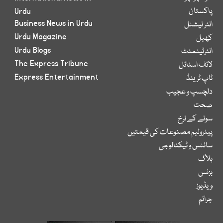
پاکستان
Urdu
Business News in Urdu
انٹر نیشنل
Urdu Magazine
کھیل
Urdu Blogs
انٹرٹینمنٹ
The Express Tribune
لائف اسٹائل
Express Entertainment
ٹاپ ٹرینڈ
دلچسپ و عجیب
صحت
سونے کے نرخ
پیٹرولیم مصنوعات کی قیمتیں
سائنس و ٹیکنالوجی
بلاگ
بزنس
ویڈیوز
جرائم