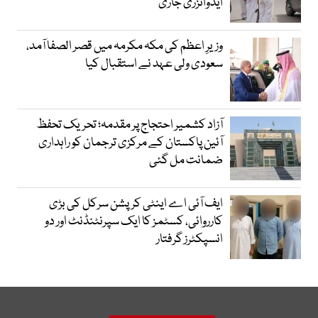
ایڈوائزری جاری
وزیرِ اعظم کی مکہ مکرمہ میں قصر الصفا آمد،
سعودی ولی عہد نے استقبال کیا
آزاد کشمیر احتجاج پر مقدمہ؛ تحریک تحفظ
آئین پاکستان کے مرکزی ترجمان کو راہداری
ضمانت مل گئی
ایف آئی اے اینٹی کرپشن سرکل کی بڑی
کارروائی، کسٹمز کا ایک سپرنٹنڈنٹ اور دو
انسپکٹرز گرفتار