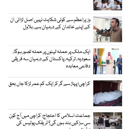
وزیراعظم سے کوئی شکایت نہیں اصل لڑائی ان
کے اپنے خاندان کے درمیان ہے، بلاول
ایک ملک پر حملہ تینوں پر حملہ تصور ہوگا،
سعودیہ، ترکیہ، پاکستان کے درمیان سہ فریقی
دفاعی معاہدہ
کراچی؛ پہاڑ سے گر کر ایک کم عمر لڑکا جاں بحق
جماعت اسلامی کا احتجاج: کراچی میں آج کون
سی سڑکیں بند ہوں گی؟ ٹریفک پولیس کی