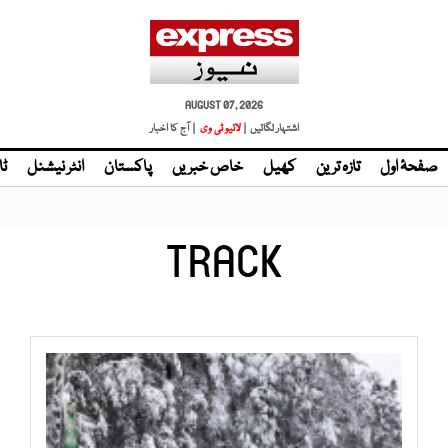
AUGUST 07, 2026
اشتہار لگائیں |
| آج کا اخبار
صفحۂ اول
تازہ ترین
کھیل
خاص خبریں
پاکستان
انٹر نیشنل
ٹا
TRACK