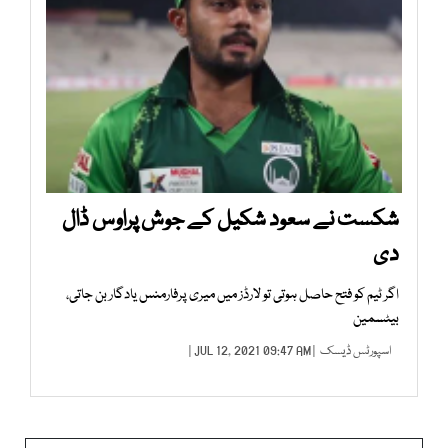
شکست نے سعود شکیل کے جوش پراوس ڈال
دی
اگر ٹیم کو فتح حاصل ہوتی تو لارڈز میں میری پرفارمنس یادگار بن جاتی،
بیٹسمین
اسپورٹس ڈیسک
| JUL 12, 2021 09:47 AM |