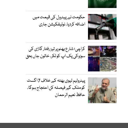
حکومت نے پیٹرول کی قیمت میں
اضافہ کردیا، نوٹیفکیشن جاری
کراچی؛ شارع بھٹو پر تیز رفتار گاڑی کی
سوزوکی پک اپ کو ٹکر، خاتون جاں بحق
پیٹرولیم لیوی بھتہ کے خلاف 7 اگست
کو ملک گیر فیصلہ کن احتجاج ہوگا،
حافظ نعیم الرحمان