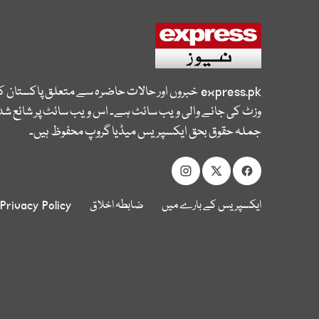
express.pk
خبروں اور حالات حاضرہ سے متعلق پاکستان 
وزٹ کی جانے والی ویب سائٹ ہے۔ اس ویب سائٹ پر شائع شدہ
جملہ حقوق بحق ایکسپریس میڈیا گروپ محفوظ ہیں۔
ایکسپریس کے بارے میں
ضابطہ اخلاق
Privacy Policy