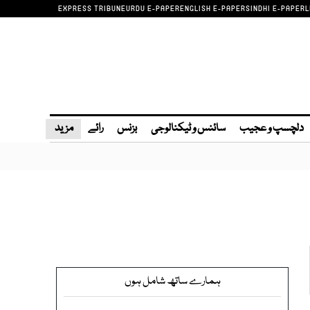
EXPRESS TRIBUNE
URDU E-PAPER
ENGLISH E-PAPER
SINDHI E-PAPER
L
دلچسپ و عجیب
سائنس و ٹیکنالوجی
بزنس
رائے
مزید
ہمارے ساتھ شامل ہوں