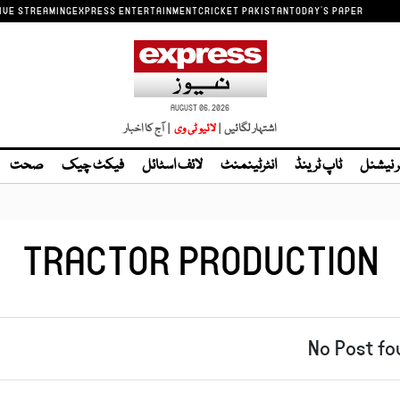
IVE STREAMING
EXPRESS ENTERTAINMENT
CRICKET PAKISTAN
TODAY'S PAPER
AUGUST 06, 2026
اشتہار لگائیں |
| آج کا اخبار
ر نیشنل
ٹاپ ٹرینڈ
انٹرٹینمنٹ
لائف اسٹائل
فیکٹ چیک
صحت
TRACTOR PRODUCTION
No Post fo