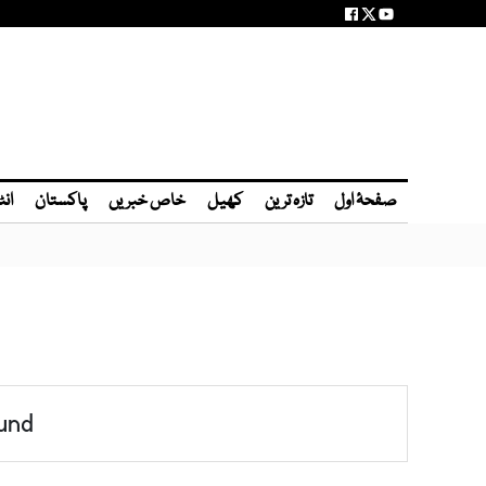
صفحۂ اول
تازہ ترین
کھیل
خاص خبریں
پاکستان
انٹ
und