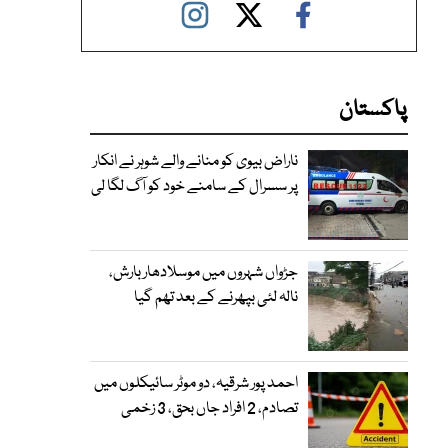
پاکستان
ناراض بیوی کو منانے والے شوہر نے انکار
پر سسرال کے سامنے خود کو آگ لگا لی
جڑواں شہروں میں موسلادھار بارش،
نالہ لئی بپھرنے کے بعد تھم گیا
احمد پور شرقیہ، دو موٹر سائیکلوں میں
تصادم، 2 افراد جاں بحق، 3 زخمی