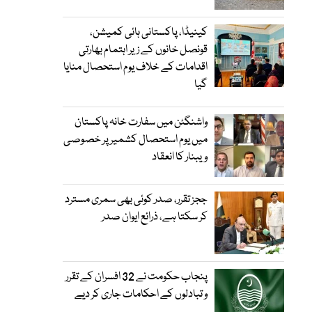
کینیڈا، پاکستانی ہائی کمیشن،
قونصل خانوں کے زیر اہتمام بھارتی
اقدامات کے خلاف یوم استحصال منایا
گیا
واشنگٹن میں سفارت خانہ پاکستان
میں یوم استحصال کشمیر پر خصوصی
ویبنار کا انعقاد
ججز تقرر، صدر کوئی بھی سمری مسترد
کر سکتا ہے، ذرائع ایوان صدر
پنجاب حکومت نے 32 افسران کے تقرر
و تبادلوں کے احکامات جاری کر دیے