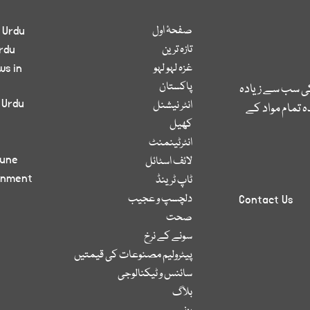
صفحۂ اول
 Urdu
تازہ ترین
rdu
غزہ لہو لہو
ws in
پاکستان
کی سب سے زیادہ
 Urdu
انٹر نیشنل
 تمام مواد کے
کھیل
انٹرٹینمنٹ
bune
لائف اسٹائل
inment
ٹاپ ٹرینڈ
دلچسپ و عجیب
Contact Us
صحت
سونے کے نرخ
پیٹرولیم مصنوعات کی قیمتیں
سائنس و ٹیکنالوجی
بلاگ