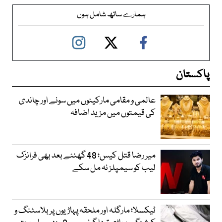
ہمارے ساتھ شامل ہوں
پاکستان
عالمی و مقامی مارکیٹوں میں سونے اور چاندی
کی قیمتوں میں مزید اضافہ
میر رضا قتل کیس؛ 48 گھنٹے بعد بھی فرانزک
لیب کو سیمپلز نہ مل سکے
ٹیکسلا؛ مارگلہ اور ملحقہ پہاڑیوں پر بلاسٹنگ و