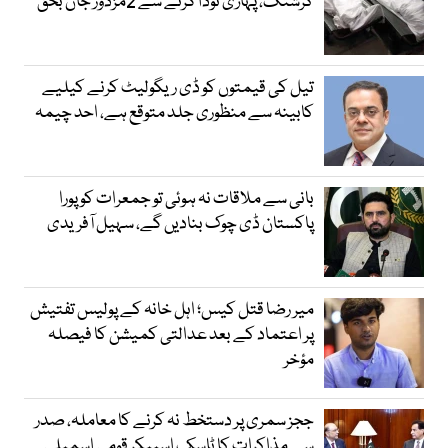
کرشنگ، پہاڑی تودا گرنے سے 2مزدور جاں بحق
تیل کی قیمتوں کو ڈی ریگولیٹ کرنے کیلیے
کابینہ سے منظوری جلد متوقع ہے، احد چیمہ
بانی سے ملاقات نہ ہوئی تو جمعرات کو پورا
پاکستان ڈی چوک بنادیں گے، سہیل آفریدی
میر رضا قتل کیس؛ اہل خانہ کے پولیس تفتیش
پر اعتماد کے بعد عدالتی کمیشن کا فیصلہ
مؤخر
ججز سمری پر دستخط نہ کرنے کا معاملہ، صدر
سے مذاکرات کا ٹاسک اسپیکر قومی اسمبلی