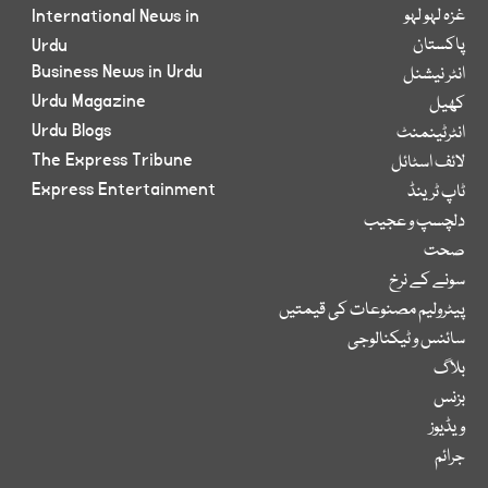
غزہ لہو لہو
International News in
پاکستان
Urdu
Business News in Urdu
انٹر نیشنل
Urdu Magazine
کھیل
Urdu Blogs
انٹرٹینمنٹ
The Express Tribune
لائف اسٹائل
Express Entertainment
ٹاپ ٹرینڈ
دلچسپ و عجیب
صحت
سونے کے نرخ
پیٹرولیم مصنوعات کی قیمتیں
سائنس و ٹیکنالوجی
بلاگ
بزنس
ویڈیوز
جرائم