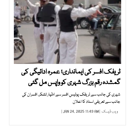
ٹریفک افسر کی ایمانداری؛ عمرہ ادائیگی کی
گمشدہ رقم بزرگ شہری کو واپس مل گئی
شہری کی جانب سے ٹریفک پولیس افسر سے اظہار تشکر، افسران کی
جانب سے تعریفی اسناد کا اعلان
ویب ڈیسک
| JAN 24, 2025 11:49 AM |