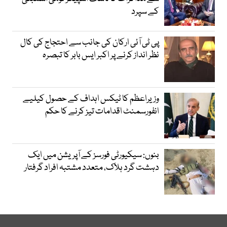
کے سپرد
پی ٹی آئی ارکان کی جانب سے احتجاج کی کال
نظر انداز کرنے پر اکبر ایس بابر کا تبصرہ
وزیراعظم کا ٹیکس اہداف کے حصول کیلیے
انفورسمنٹ اقدامات تیز کرنے کا حکم
بنوں: سیکیورٹی فورسز کے آپریشن میں ایک
دہشت گرد ہلاک، متعدد مشتبہ افراد گرفتار