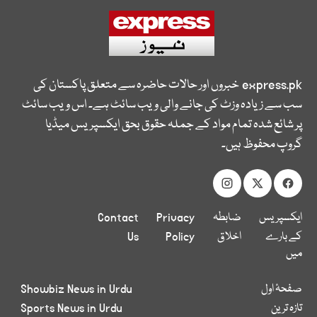
express.pk
خبروں اور حالات حاضرہ سے متعلق پاکستان کی
سب سے زیادہ وزٹ کی جانے والی ویب سائٹ ہے۔ اس ویب سائٹ
پر شائع شدہ تمام مواد کے جملہ حقوق بحق ایکسپریس میڈیا
گروپ محفوظ ہیں۔
ایکسپریس
ضابطہ
Privacy
Contact
کے بارے
اخلاق
Policy
Us
میں
صفحۂ اول
Showbiz News in Urdu
تازہ ترین
Sports News in Urdu