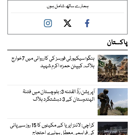
ہمارے ساتھ شامل ہوں
پاکستان
ہنگو؛ سیکیورٹی فورسز کی کارروائی میں 7خوارج
ہلاک، کیپٹن حمزہ اکرم شہید
آپریشن رَدُّ الفتنہ 3: بلوچستان میں فتنۃ
الہندوستان کے 3 دہشتگرد ہلاک
کراچی: لائنز ایریا کے مکینوں کا 15 روز سے پانی
کی فراہمی معطل ہونے پر احتجاج