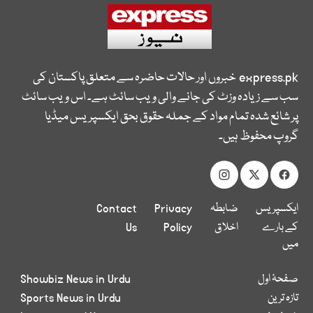
express.pk
خبروں اور حالات حاضرہ سے متعلق پاکستان کی
سب سے زیادہ وزٹ کی جانے والی ویب سائٹ ہے۔ اس ویب سائٹ
پر شائع شدہ تمام مواد کے جملہ حقوق بحق ایکسپریس میڈیا
گروپ محفوظ ہیں۔
ایکسپریس
ضابطہ
Privacy
Contact
کے بارے
اخلاق
Policy
Us
میں
صفحۂ اول
Showbiz News in Urdu
تازہ ترین
Sports News in Urdu