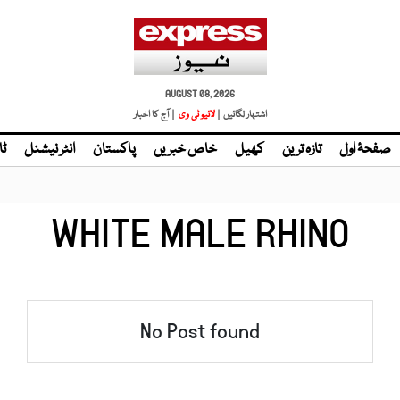
AUGUST 08, 2026
اشتہار لگائیں |
لائیو ٹی وی
| آج کا اخبار
صفحۂ اول
تازہ ترین
کھیل
خاص خبریں
پاکستان
انٹر نیشنل
ٹا
WHITE MALE RHINO
No Post found