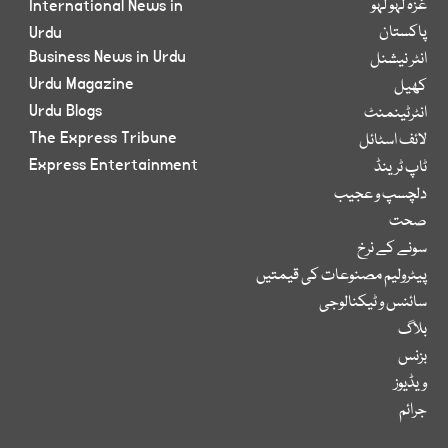
غزہ لہو لہو
International News in
پاکستان
Urdu
Business News in Urdu
انٹر نیشنل
Urdu Magazine
کھیل
Urdu Blogs
انٹرٹینمنٹ
The Express Tribune
لائف اسٹائل
Express Entertainment
ٹاپ ٹرینڈ
دلچسپ و عجیب
صحت
سونے کے نرخ
پیٹرولیم مصنوعات کی قیمتیں
سائنس و ٹیکنالوجی
بلاگ
بزنس
ویڈیوز
جرائم