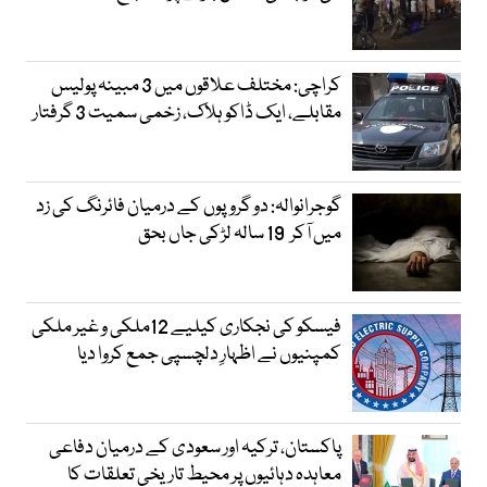
کراچی: مختلف علاقوں میں 3 مبینہ پولیس
مقابلے، ایک ڈاکو ہلاک، زخمی سمیت 3 گرفتار
گوجرانوالہ: دو گروپوں کے درمیان فائرنگ کی زد
میں آکر 19 سالہ لڑکی جاں بحق
فیسکو کی نجکاری کیلیے 12ملکی و غیر ملکی
کمپنیوں نے اظہارِ دلچسپی جمع کروا دیا
پاکستان، ترکیہ اور سعودی کے درمیان دفاعی
معاہدہ دہائیوں پر محیط تاریخی تعلقات کا