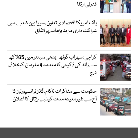
قدرتی ارتقا
پاک امریکا اقتصادی تعاون، سویا بین شعبے میں
شراکت داری مزید بڑھانے پر اتفاق
کراچی: سہراب گوٹھ ایدھی سینٹر میں 65لاکھ
سے زائد کی ڈکیتی کا مقدمہ 4 ملزمان کیخلاف
درج
حکومت سے مذاکرات ناکام،گڈز ٹرانسپورٹرز کا
آج سے غیرمعینہ مدت کیلیے ہڑتال کا اعلان