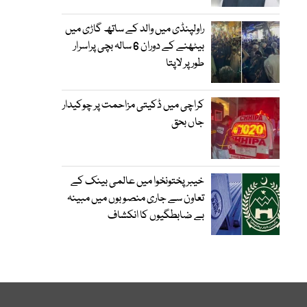
راولپنڈی میں والد کے ساتھ گاڑی میں
بیٹھنے کے دوران 6 سالہ بچی پراسرار
طور پر لاپتا
کراچی میں ڈکیتی مزاحمت پر چوکیدار
جاں بحق
خیبرپختونخوا میں عالمی بینک کے
تعاون سے جاری منصوبوں میں مبینہ
بے ضابطگیوں کا انکشاف