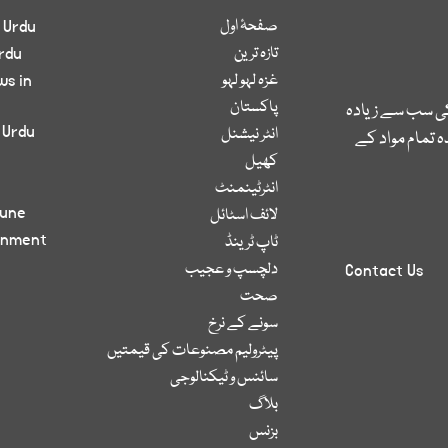
صفحۂ اول
 Urdu
تازہ ترین
rdu
غزہ لہو لہو
ws in
پاکستان
کی سب سے زیادہ
 Urdu
انٹر نیشنل
 تمام مواد کے
کھیل
انٹرٹینمنٹ
bune
لائف اسٹائل
inment
ٹاپ ٹرینڈ
دلچسپ و عجیب
Contact Us
صحت
سونے کے نرخ
پیٹرولیم مصنوعات کی قیمتیں
سائنس و ٹیکنالوجی
بلاگ
بزنس