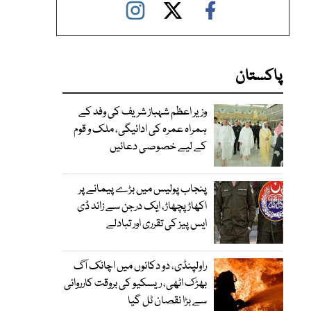
پاکستان
وزیر اعظم شہباز شریف کی وفد کے
ہمراہ عمرہ کی ادائیگی، ملک و قوم
کے لیے خصوصی دعائیں
پنجاب پولیس میں بڑے پیمانے پر
اکھاڑ پچھاڑ، ایک درجن سے زائد ڈی
ایس پیز کی تقرری اور تبادلے
راولپنڈی، دو دکانوں میں اچانک آگ
بھڑک اٹھی، ریسکیو کی بروقت کارروائی
سے بڑا نقصان ٹل گیا