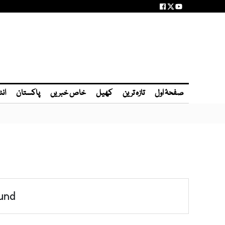
صفحۂ اول
تازہ ترین
کھیل
خاص خبریں
پاکستان
انٹ
und