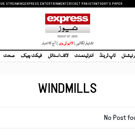
IVE STREAMING
EXPRESS ENTERTAINMENT
CRICKET PAKISTAN
TODAY'S PAPER
AUGUST 07, 2026
اشتہار لگائیں |
| آج کا اخبار
ر نیشنل
ٹاپ ٹرینڈ
انٹرٹینمنٹ
لائف اسٹائل
فیکٹ چیک
صحت
WINDMILLS
No Post fo