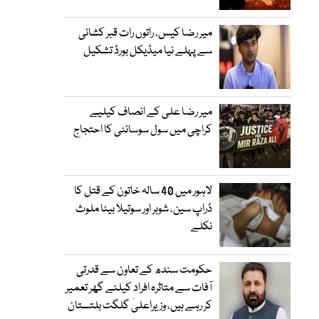
میر رضا کیس، راتوں رات قبر کشائی
سے پہلے نیا میڈیکل بورڈ تشکیل
میر رضا علی کے انصاف کیلیے
کراچی میں سول سوسائٹی کا احتجاج
لاہور میں 40 سالہ خاتون کے قتل کا
ڈراپ سین، شوہر اور سوتیلا بیٹا ملوث
نکلے
حکومت سندھ کے تعاون سے قدرتی
آفات سے متاثرہ افراد کیلئے گھر تعمیر
کر رہے ہیں، وزیراعلیٰ گلگت بلتستان