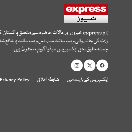
express.pk
خبروں اور حالات حاضرہ سے متعلق پاکستان 
وزٹ کی جانے والی ویب سائٹ ہے۔ اس ویب سائٹ پر شائع شدہ
جملہ حقوق بحق ایکسپریس میڈیا گروپ محفوظ ہیں۔
ایکسپریس کے بارے میں
ضابطہ اخلاق
Privacy Policy