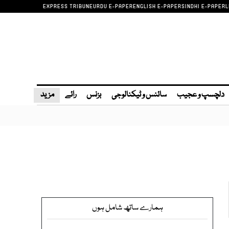
EXPRESS TRIBUNE
URDU E-PAPER
ENGLISH E-PAPER
SINDHI E-PAPER
L
دلچسپ و عجیب
سائنس و ٹیکنالوجی
بزنس
رائے
مزید
ہمارے ساتھ شامل ہوں