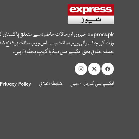
express.pk
خبروں اور حالات حاضرہ سے متعلق پاکستان 
وزٹ کی جانے والی ویب سائٹ ہے۔ اس ویب سائٹ پر شائع شدہ
جملہ حقوق بحق ایکسپریس میڈیا گروپ محفوظ ہیں۔
ایکسپریس کے بارے میں
ضابطہ اخلاق
Privacy Policy