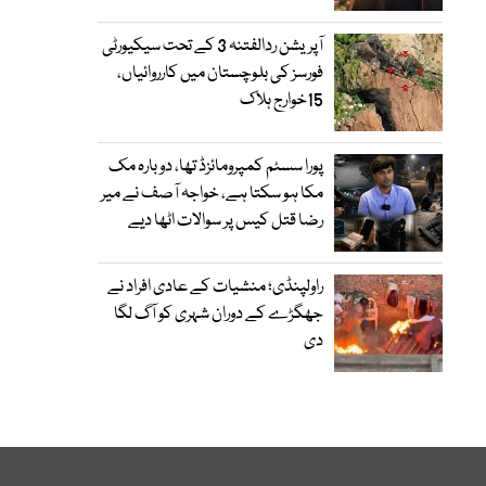
آپریشن ردالفتنہ 3 کے تحت سیکیورٹی
فورسز کی بلوچستان میں کارروائیاں،
15خوارج ہلاک
پورا سسٹم کمپرومائزڈ تھا، دوبارہ مک
مکا ہو سکتا ہے، خواجہ آصف نے میر
رضا قتل کیس پر سوالات اٹھا دیے
راولپنڈی؛ منشیات کے عادی افراد نے
جھگڑے کے دوران شہری کو آگ لگا
دی