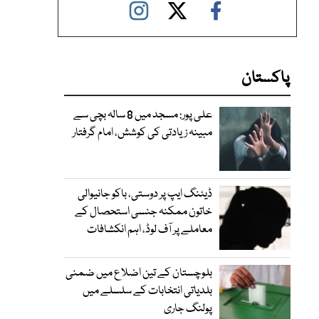
پاکستان
علی پور: مسجد میں 8 سالہ بچی سے
مبینہ زیادتی کی کوشش، امام گرفتار
ڈیٹنگ ایپ پر دوستی، باکو جانیوالی
خاتون ممکنہ جنسی استحصال کے
معاملے پر آف لوڈ، اہم انکشافات
بلوچستان کے تین اضلاع میں ضمنی
بلدیاتی انتخابات کے سلسلے میں
پولنگ جاری