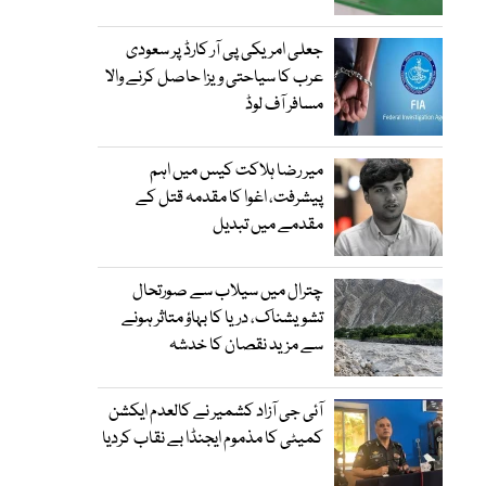
جعلی امریکی پی آر کارڈ پر سعودی
عرب کا سیاحتی ویزا حاصل کرنے والا
مسافر آف لوڈ
میر رضا ہلاکت کیس میں اہم
پیشرفت، اغوا کا مقدمہ قتل کے
مقدمے میں تبدیل
چترال میں سیلاب سے صورتحال
تشویشناک، دریا کا بہاؤ متاثر ہونے
سے مزید نقصان کا خدشہ
آئی جی آزاد کشمیر نے کالعدم ایکشن
کمیٹی کا مذموم ایجنڈا بے نقاب کردیا