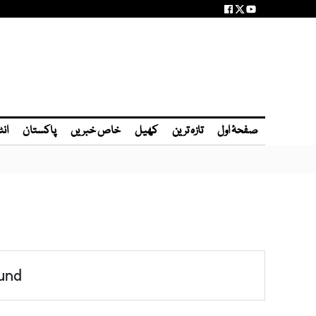
صفحۂ اول
تازہ ترین
کھیل
خاص خبریں
پاکستان
انٹ
und