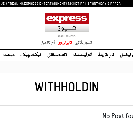
IVE STREAMING
EXPRESS ENTERTAINMENT
CRICKET PAKISTAN
TODAY'S PAPER
AUGUST 09, 2026
اشتہار لگائیں |
| آج کا اخبار
ر نیشنل
ٹاپ ٹرینڈ
انٹرٹینمنٹ
لائف اسٹائل
فیکٹ چیک
صحت
WITHHOLDIN
No Post fo