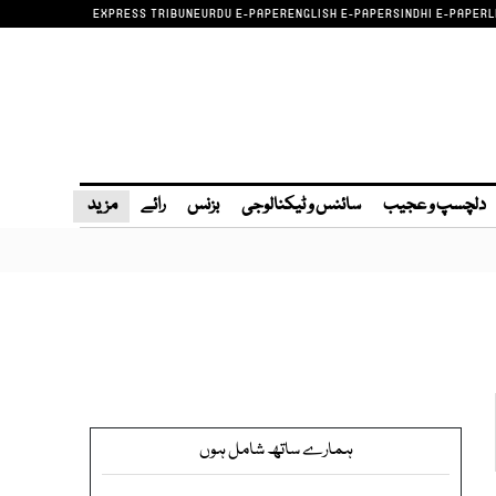
EXPRESS TRIBUNE
URDU E-PAPER
ENGLISH E-PAPER
SINDHI E-PAPER
L
دلچسپ و عجیب
سائنس و ٹیکنالوجی
بزنس
رائے
مزید
ہمارے ساتھ شامل ہوں