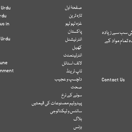
صفحۂ اول
 Urdu
تازہ ترین
rdu
غزہ لہو لہو
ws in
پاکستان
کی سب سے زیادہ
 Urdu
انٹر نیشنل
 تمام مواد کے
کھیل
انٹرٹینمنٹ
bune
لائف اسٹائل
inment
ٹاپ ٹرینڈ
دلچسپ و عجیب
Contact Us
صحت
سونے کے نرخ
پیٹرولیم مصنوعات کی قیمتیں
سائنس و ٹیکنالوجی
بلاگ
بزنس