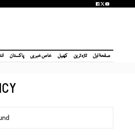
صفحۂ اول
تازہ ترین
کھیل
خاص خبریں
پاکستان
انٹ
ICY
und