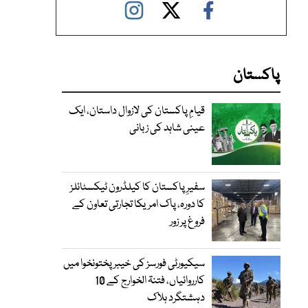
پاکستان
قیامِ پاکستان کی لازوال داستان، ایک
عینی شاہد کی زبانی
سفیرِ پاکستان کا کیلڈرون ٹیکسٹائلز
کا دورہ، پاک امریکا تجارتی تعاون کے
فروغ پر زور
سیکیورٹی فورسز کی خیبر پختونخوا میں
کارروائیاں، فتنۃ الخوارج کے 10
دہشتگرد ہلاک