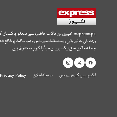
express.pk
خبروں اور حالات حاضرہ سے متعلق پاکستان 
وزٹ کی جانے والی ویب سائٹ ہے۔ اس ویب سائٹ پر شائع شدہ
جملہ حقوق بحق ایکسپریس میڈیا گروپ محفوظ ہیں۔
ایکسپریس کے بارے میں
ضابطہ اخلاق
Privacy Policy