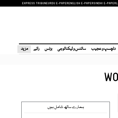
EXPRESS TRIBUNE
URDU E-PAPER
ENGLISH E-PAPER
SINDHI E-PAPER
L
دلچسپ و عجیب
سائنس و ٹیکنالوجی
بزنس
رائے
مزید
WO
ہمارے ساتھ شامل ہوں