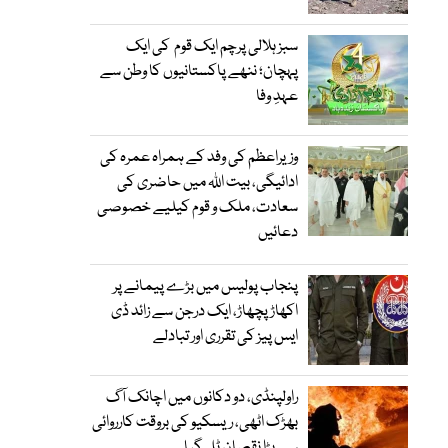
سبز ہلالی پرچم ایک قوم کی ایک
پہچان؛ ننھے پاکستانیوں کا وطن سے
عہدِ وفا
وزیراعظم کی وفد کے ہمراہ عمرہ کی
ادائیگی، بیت اللہ میں حاضری کی
سعادت، ملک و قوم کیلیے خصوصی
دعائیں
پنجاب پولیس میں بڑے پیمانے پر
اکھاڑ پچھاڑ، ایک درجن سے زائد ڈی
ایس پیز کی تقرری اور تبادلے
راولپنڈی، دو دکانوں میں اچانک آگ
بھڑک اٹھی، ریسکیو کی بروقت کارروائی