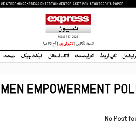
IVE STREAMING
EXPRESS ENTERTAINMENT
CRICKET PAKISTAN
TODAY'S PAPER
AUGUST 07, 2026
اشتہار لگائیں |
لائیو ٹی وی
| آج کا اخبار
ر نیشنل
ٹاپ ٹرینڈ
انٹرٹینمنٹ
لائف اسٹائل
فیکٹ چیک
صحت
MEN EMPOWERMENT POL
No Post fo