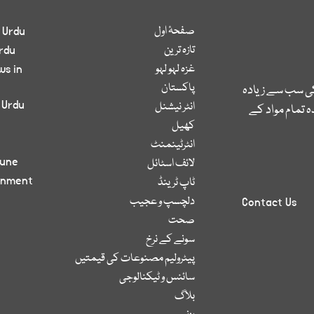
صفحۂ اول
 Urdu
تازہ ترین
rdu
غزہ لہو لہو
ws in
پاکستان
کی سب سے زیادہ
 Urdu
انٹر نیشنل
 تمام مواد کے
کھیل
انٹرٹینمنٹ
bune
لائف اسٹائل
inment
ٹاپ ٹرینڈ
دلچسپ و عجیب
Contact Us
صحت
سونے کے نرخ
پیٹرولیم مصنوعات کی قیمتیں
سائنس و ٹیکنالوجی
بلاگ