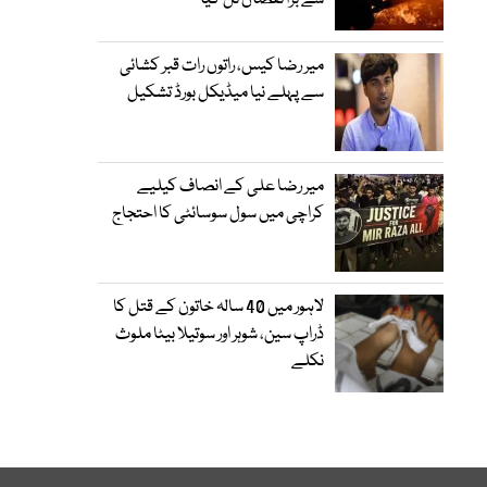
سے بڑا نقصان ٹل گیا
میر رضا کیس، راتوں رات قبر کشائی
سے پہلے نیا میڈیکل بورڈ تشکیل
میر رضا علی کے انصاف کیلیے
کراچی میں سول سوسائٹی کا احتجاج
لاہور میں 40 سالہ خاتون کے قتل کا
ڈراپ سین، شوہر اور سوتیلا بیٹا ملوث
نکلے