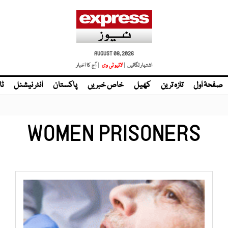
AUGUST 08, 2026
اشتہار لگائیں |
لائیو ٹی وی
| آج کا اخبار
صفحۂ اول
تازہ ترین
کھیل
خاص خبریں
پاکستان
انٹر نیشنل
ٹا
WOMEN PRISONERS