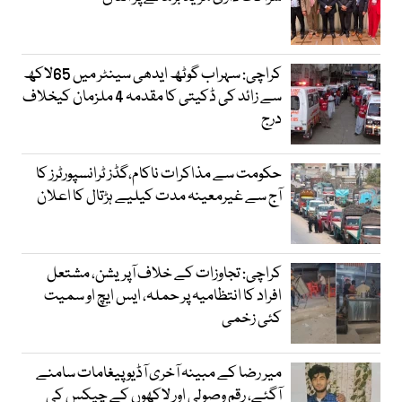
کراچی: سہراب گوٹھ ایدھی سینٹر میں 65لاکھ
سے زائد کی ڈکیتی کا مقدمہ 4 ملزمان کیخلاف
درج
حکومت سے مذاکرات ناکام،گڈز ٹرانسپورٹرز کا
آج سے غیرمعینہ مدت کیلیے ہڑتال کا اعلان
کراچی: تجاوزات کے خلاف آپریشن، مشتعل
افراد کا انتظامیہ پر حملہ، ایس ایچ او سمیت
کئی زخمی
میر رضا کے مبینہ آخری آڈیو پیغامات سامنے
آگئے، رقم وصولی اور لاکھوں کے چیکس کی