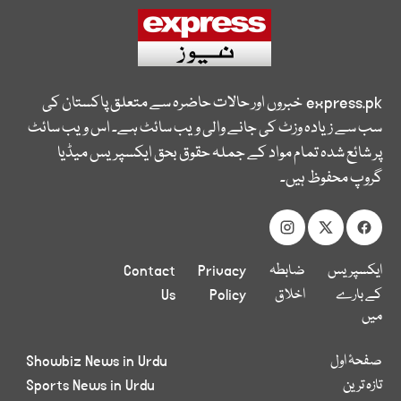
express.pk
خبروں اور حالات حاضرہ سے متعلق پاکستان کی
سب سے زیادہ وزٹ کی جانے والی ویب سائٹ ہے۔ اس ویب سائٹ
پر شائع شدہ تمام مواد کے جملہ حقوق بحق ایکسپریس میڈیا
گروپ محفوظ ہیں۔
ایکسپریس
ضابطہ
Privacy
Contact
کے بارے
اخلاق
Policy
Us
میں
صفحۂ اول
Showbiz News in Urdu
تازہ ترین
Sports News in Urdu