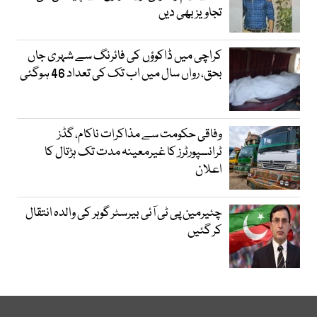
تجاویز بھی دیں
کراچی میں ڈاکوؤں کی فائرنگ سے شہری جاں
بحق، رواں سال میں اب تک کی تعداد 46 ہوگئی
وفاقی حکومت سے مذاکرات ناکام، گڈز
ٹرانسپورٹرز کا غیرمعینہ مدت تک ہڑتال کا
اعلان
چئیرمین پی ٹی آئی بیرسٹر گوہر کی والدہ انتقال
کر گئیں