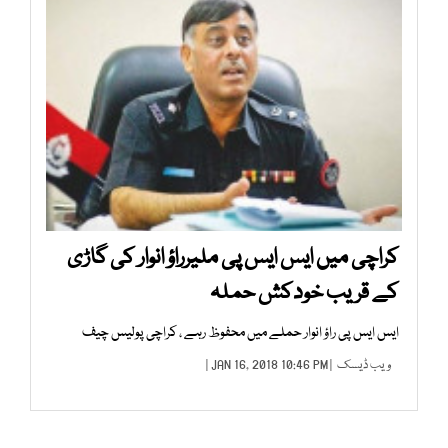
کراچی میں ایس ایس پی ملیرراؤ انوار کی گاڑی
کے قریب خودکش حملہ
ایس ایس پی راؤ انوار حملے میں محفوظ رہے ، کراچی پولیس چیف
ویب ڈیسک
| JAN 16, 2018 10:46 PM |