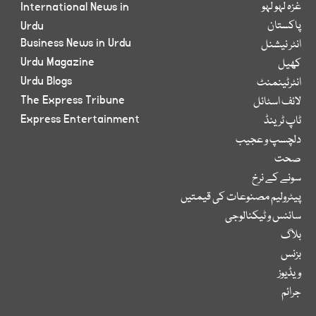
غزہ لہو لہو
International News in
پاکستان
Urdu
Business News in Urdu
انٹر نیشنل
Urdu Magazine
کھیل
Urdu Blogs
انٹرٹینمنٹ
The Express Tribune
لائف اسٹائل
Express Entertainment
ٹاپ ٹرینڈ
دلچسپ و عجیب
صحت
سونے کے نرخ
پیٹرولیم مصنوعات کی قیمتیں
سائنس و ٹیکنالوجی
بلاگ
بزنس
ویڈیوز
جرائم