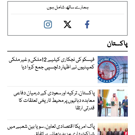
ہمارے ساتھ شامل ہوں
پاکستان
فیسکو کی نجکاری کیلیے 12ملکی و غیر ملکی
کمپنیوں نے اظہارِ دلچسپی جمع کروا دیا
پاکستان، ترکیہ اور سعودی کے درمیان دفاعی
معاہدہ دہائیوں پر محیط تاریخی تعلقات کا
قدرتی ارتقا
پاک امریکا اقتصادی تعاون، سویا بین شعبے میں
شراکت داری مزید بڑھانے پر اتفاق