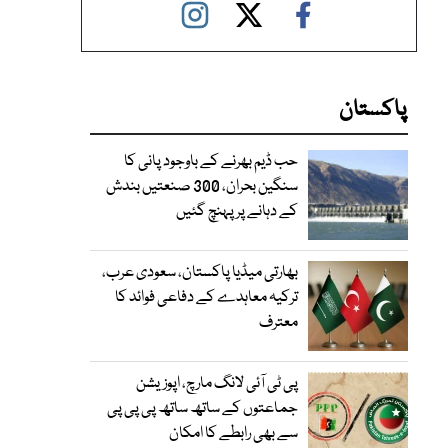
پاکستان
حب ڈیم بھرنے کے باوجود پانی کا
سنگین بحران، 300 صنعتیں بندش
کے دہانے پر پہنچ گئیں
بھارتی میڈیا پاکستان، سعودی عرب،
ترکیہ معاہدے کے دفاعی فوائد کا
معترف
پی ٹی آئی لانگ مارچ، اپوزیشن
جماعتوں کے ساتھ ساتھ پی پی پی
سے بھی رابطے کا امکان