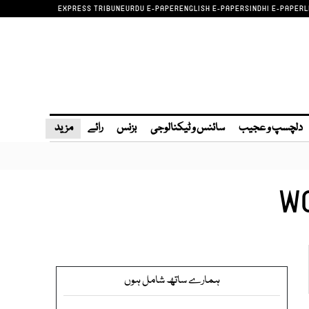
EXPRESS TRIBUNE
URDU E-PAPER
ENGLISH E-PAPER
SINDHI E-PAPER
L
دلچسپ و عجیب
سائنس و ٹیکنالوجی
بزنس
رائے
مزید
WO
ہمارے ساتھ شامل ہوں