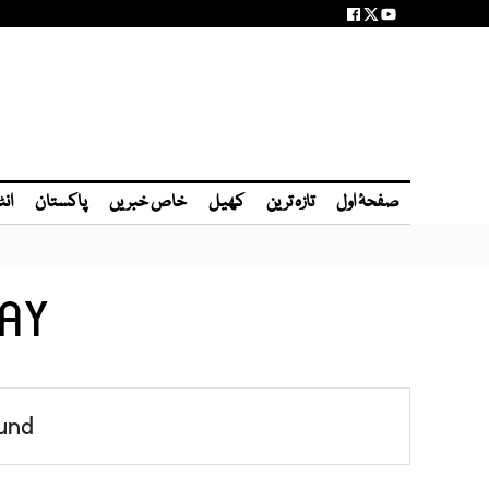
صفحۂ اول
تازہ ترین
کھیل
خاص خبریں
پاکستان
انٹ
DAY
und