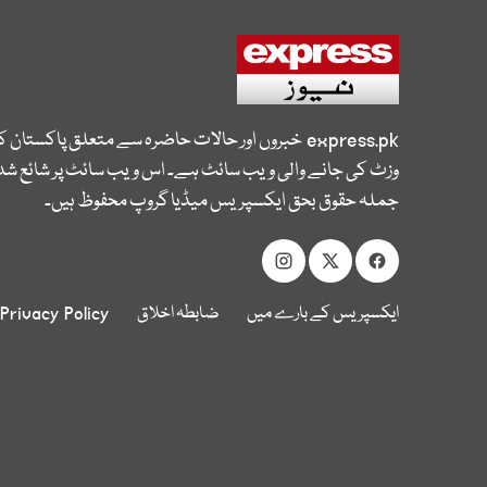
express.pk
خبروں اور حالات حاضرہ سے متعلق پاکستان 
وزٹ کی جانے والی ویب سائٹ ہے۔ اس ویب سائٹ پر شائع شدہ
جملہ حقوق بحق ایکسپریس میڈیا گروپ محفوظ ہیں۔
ایکسپریس کے بارے میں
ضابطہ اخلاق
Privacy Policy