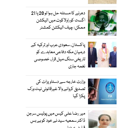
دھرنے کا مسئلہ حل ہوا تو 20 یا 21
اگست کو راولاکوٹ میں الیکشن
ممکن: چیف الیکشن کمشنر
پاکستان، سعودی عرب اور ترکیہ کے
درمیان مکہ دفاعی معاہدے کو
تاریخی سنگ میل قرار، خصوصی
نغمہ جاری
وزارت خارجہ سے دستاویزات کی
تصدیق کروانے والا غیرقانونی نیٹ ورک
پکڑا گیا
میر رضا علی کیس میں پولیس سرجن
ڈاکٹر سمعیہ سید نے خود کو بے بس