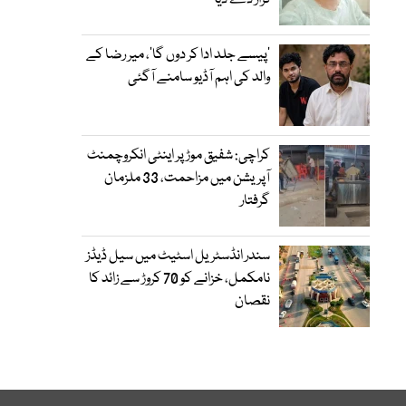
قرار دے دیا
’پیسے جلد ادا کر دوں گا‘، میر رضا کے
والد کی اہم آڈیو سامنے آگئی
کراچی: شفیق موڑ پر اینٹی انکروچمنٹ
آپریشن میں مزاحمت، 33 ملزمان
گرفتار
سندر انڈسٹریل اسٹیٹ میں سیل ڈیڈز
نامکمل، خزانے کو 70 کروڑ سے زائد کا
نقصان