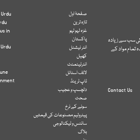
صفحۂ اول
 Urdu
تازہ ترین
rdu
غزہ لہو لہو
ws in
پاکستان
کی سب سے زیادہ
 Urdu
انٹر نیشنل
 تمام مواد کے
کھیل
انٹرٹینمنٹ
bune
لائف اسٹائل
inment
ٹاپ ٹرینڈ
دلچسپ و عجیب
Contact Us
صحت
سونے کے نرخ
پیٹرولیم مصنوعات کی قیمتیں
سائنس و ٹیکنالوجی
بلاگ