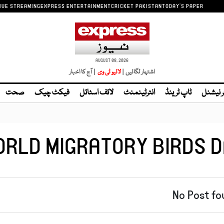
IVE STREAMING
EXPRESS ENTERTAINMENT
CRICKET PAKISTAN
TODAY'S PAPER
AUGUST 08, 2026
اشتہار لگائیں |
| آج کا اخبار
ر نیشنل
ٹاپ ٹرینڈ
انٹرٹینمنٹ
لائف اسٹائل
فیکٹ چیک
صحت
RLD MIGRATORY BIRDS 
No Post fo